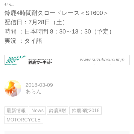
せん。
鈴鹿4時間耐久ロードレース＜ST600＞
配信日：7月28日（土）
時間 ：日本時間 8：30～13：30（予定）
実況 ：タイ語
www.suzukacircuit.jp
2018年 鈴鹿サーキット主要レ
ース・イベント｜モータース
ポーツ｜鈴鹿サーキット
2018年、鈴鹿サーキットで開催
2018-03-09
する主要レース・イベントを紹介
あらん
します。
最新情報
News
鈴鹿8耐
鈴鹿8耐2018
MOTORCYCLE