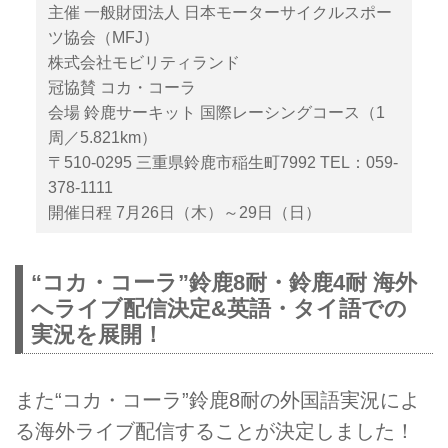
主催 一般財団法人 日本モーターサイクルスポー
ツ協会（MFJ）
株式会社モビリティランド
冠協賛 コカ・コーラ
会場 鈴鹿サーキット 国際レーシングコース（1
周／5.821km）
〒510-0295 三重県鈴鹿市稲生町7992 TEL：059-
378-1111
開催日程 7月26日（木）～29日（日）
“コカ・コーラ”鈴鹿8耐・鈴鹿4耐 海外
へライブ配信決定&英語・タイ語での
実況を展開！
また“コカ・コーラ”鈴鹿8耐の外国語実況によ
る海外ライブ配信することが決定しました！