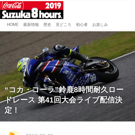
HOME
最新情報
歴史
見どころ
初心者
お楽しみ
“コカ・コーラ”鈴鹿8時間耐久ロー
ドレース 第41回大会ライブ配信決
定！