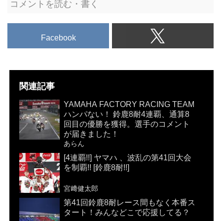
コメントを読む・書く
Facebook
関連記事
YAMAHA FACTORY RACING TEAM
ハンパない！ 鈴鹿8耐4連覇、通算8
回目の優勝を獲得。選手のコメント
が届きました！
あらん
[4連覇!!] ヤマハ 、波乱の第41回大会
を制覇!! [鈴鹿8耐!!]
宮﨑健太郎
第41回鈴鹿8耐レース間もなく本番ス
タート！みんなどこで応援してる？