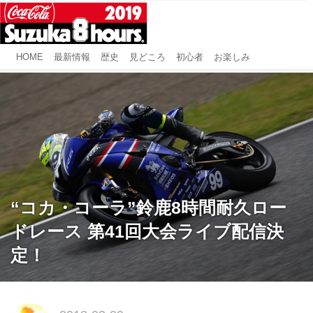
HOME
最新情報
歴史
見どころ
初心者
お楽しみ
“コカ・コーラ”鈴鹿8時間耐久ロー
ドレース 第41回大会ライブ配信決
定！