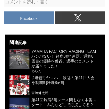
コメントを読む・書く
Facebook
関連記事
YAMAHA FACTORY RACING TEAM
ハンパない！ 鈴鹿8耐4連覇、通算8
回目の優勝を獲得。選手のコメント
が届きました！
あらん
[4連覇!!] ヤマハ 、波乱の第41回大会
を制覇!! [鈴鹿8耐!!]
宮﨑健太郎
第41回鈴鹿8耐レース間もなく本番ス
タート！みんなどこで応援してる？