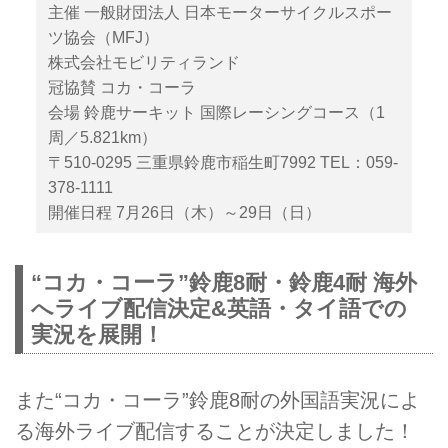
主催 一般財団法人 日本モーターサイクルスポー
ツ協会（MFJ）
株式会社モビリティランド
冠協賛 コカ・コーラ
会場 鈴鹿サーキット 国際レーシングコース（1
周／5.821km）
〒510-0295 三重県鈴鹿市稲生町7992 TEL：059-
378-1111
開催日程 7月26日（木）～29日（日）
“コカ・コーラ”鈴鹿8耐・鈴鹿4耐 海外
へライブ配信決定&英語・タイ語での
実況を展開！
また“コカ・コーラ”鈴鹿8耐の外国語実況によ
る海外ライブ配信することが決定しました！