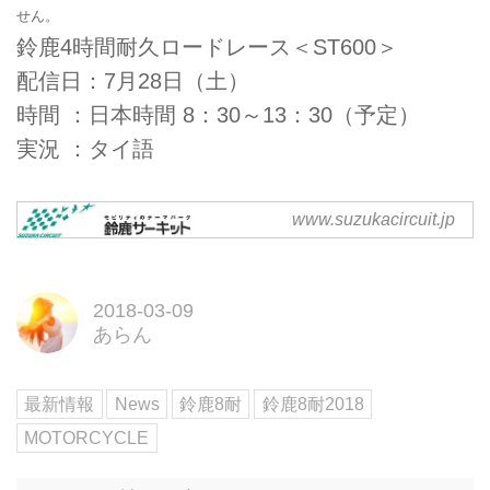
せん。
鈴鹿4時間耐久ロードレース＜ST600＞
配信日：7月28日（土）
時間 ：日本時間 8：30～13：30（予定）
実況 ：タイ語
www.suzukacircuit.jp
2018年 鈴鹿サーキット主要レ
ース・イベント｜モータース
ポーツ｜鈴鹿サーキット
2018年、鈴鹿サーキットで開催
2018-03-09
する主要レース・イベントを紹介
あらん
します。
最新情報
News
鈴鹿8耐
鈴鹿8耐2018
MOTORCYCLE