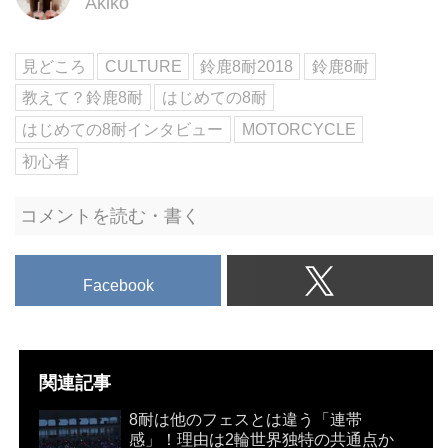
Akiko
見どころ
CULTURE
鈴鹿8耐2018
鈴鹿8耐
教えて？鈴鹿8耐
はじめての8耐
はじめての8耐インタビュー
MOTORCYCLE
初心者
コメントを読む・書く
Facebook
関連記事
8耐は他のフェスとは違う「連帯
感」！理由は2輪世界独特の共通点か