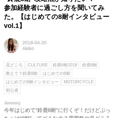
参加経験者に過ごし方を聞いてみ
た。【はじめての8耐インタビュー
vol.1】
2018-04-20
Akiko
見どころ
CULTURE
鈴鹿8耐2018
鈴鹿8耐
教えて？鈴鹿8耐
はじめての8耐
はじめての8耐インタビュー
MOTORCYCLE
初心者
今年はじめて“鈴鹿8耐”に行くぞ！だけどぶっ