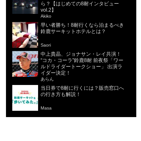
ら？【はじめての8耐インタビュー
vol.2】
Akiko
早い者勝ち！8耐行くなら泊まるべき
鈴鹿サーキットホテルとは？
Saori
中上貴晶、ジョナサン・レイ共演！
“コカ・コーラ”鈴鹿8耐 前夜祭「ワー
ルドライダートークショー」 出演ラ
イダー決定！
あらん
当日券で8耐に行くには？販売窓口へ
の行き方も解説！
Masa