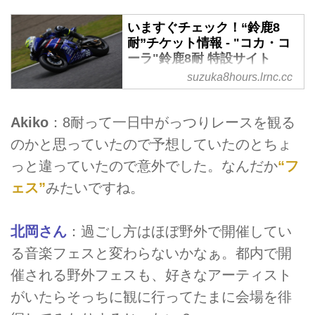
いますぐチェック！“鈴鹿8
耐”チケット情報 - "コカ・コ
ーラ"鈴鹿8耐 特設サイト
suzuka8hours.lrnc.cc
2018年7月26日(木)～29日(日)の
期間に開催する「2017-2018 FIM
世界耐久選手権最終戦”コカ・コ
Akiko
：8耐って一日中がっつりレースを観る
ーラ” 鈴鹿8時間耐久ロードレース
のかと思っていたので予想していたのとちょ
第41回大会」の各種チケット情報
を更新しました。
っと違っていたので意外でした。なんだか
“フ
ェス”
みたいですね。
北岡さん
：過ごし方はほぼ野外で開催してい
る音楽フェスと変わらないかなぁ。都内で開
催される野外フェスも、好きなアーティスト
がいたらそっちに観に行ってたまに会場を徘