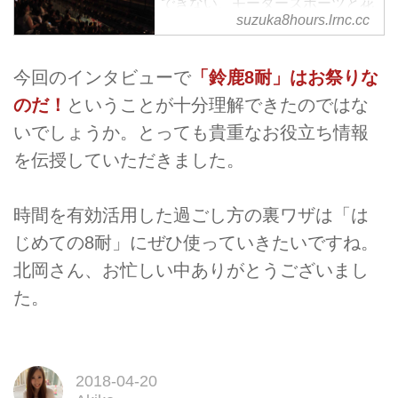
できない、モータースポーツと花
suzuka8hours.lrnc.cc
火の演出で開催されます。光り輝
くバイクたちが迫力のレースを展
開する「コチラレーシングカッ
今回のインタビューで
「鈴鹿8耐」はお祭りな
プ」では、花火だけではなくレー
のだ！
ということが十分理解できたのではな
スの魅力も体感できるのです。ま
た、メインストレートを舞台にバ
いでしょうか。とっても貴重なお役立ち情報
イクとクルマが大迫力のパフォー
を伝授していただきました。
マンスを披露します。
時間を有効活用した過ごし方の裏ワザは「は
じめての8耐」にぜひ使っていきたいですね。
北岡さん、お忙しい中ありがとうございまし
た。
2018-04-20