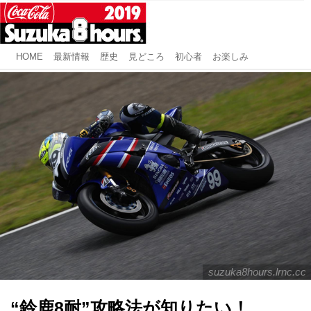
HOME
最新情報
歴史
見どころ
初心者
お楽しみ
suzuka8hours.lrnc.cc
“鈴鹿8耐”攻略法が知りたい！