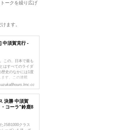
なトークを繰り広げ
だけます。
 中須賀克行 -
耐。この、日本で最も
とはすべてのライダ
の歴史のなかには1度
します。この連載
ていきます。今回は目
suzuka8hours.lrnc.cc
ス 決勝 中須賀
カ・コーラ"鈴鹿8
JSB1000クラス