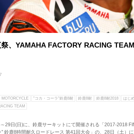
祭、YAMAHA FACTORY RACING T
7
MOTORCYCLE
"コカ・コーラ"鈴鹿8耐
鈴鹿8耐
鈴鹿8耐2018
はじめ
RACING TEAM
(木)～29日(日)に、鈴鹿サーキットにて開催される「2017-2018 
ラ” 鈴鹿8時間耐久ロードレース 第41回大会」の、28日（土）