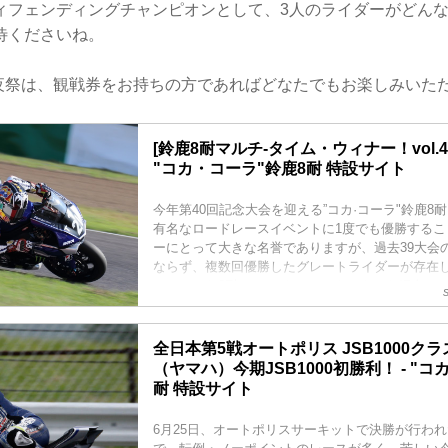
ィフェンディングチャンピオンとして、3人のライダーがどん
待くださいね。
前夜祭は、観戦券をお持ちの方であればどなたでもお楽しみいた
[鈴鹿8耐マルチ-タイム・ウィナー！vol.4]
"コカ・コーラ"鈴鹿8耐 特設サイト
今年第40回記念大会を迎える”コカ·コーラ"鈴鹿8
有名なロードレースイベントに1度でも優勝するこ
ーにとって大きな名誉でありますが、過去39大会
ならず、複数回優勝したグレートライダーが存在
は、そんな8耐マルチ-タイム・ウィナーを紹介し
下連勝記録継続中の 中須賀克行です！
全日本第5戦オートポリス JSB1000クラ
（ヤマハ）今期JSB1000初勝利！ - "コ
耐 特設サイト
6月25日、オートポリスサーキットで決勝が行われた