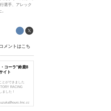
賀克行選手、アレック
た。
名のコメントはこち
・コーラ"鈴鹿8
設サイト
ることができました
ORY RACING
しました！
suzuka8hours.lrnc.cc