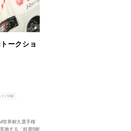
EAMトークショ
ての8耐
FIM世界耐久選手権
に実施する「鈴鹿8耐