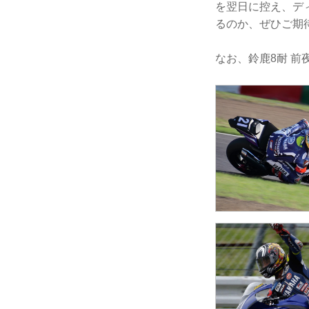
を翌日に控え、デ
るのか、ぜひご期
なお、鈴鹿8耐 