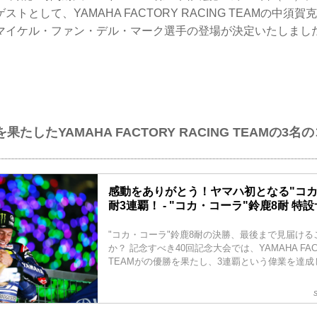
トとして、YAMAHA FACTORY RACING TEAMの中須
マイケル・ファン・デル・マーク選手の登場が決定いたしまし
を果たしたYAMAHA FACTORY RACING TEAMの3
感動をありがとう！ヤマハ初となる"コカ
耐3連覇！ - "コカ・コーラ"鈴鹿8耐 特
"コカ・コーラ"鈴鹿8耐の決勝、最後まで見届け
か？ 記念すべき40回記念大会では、YAMAHA FACT
TEAMがの優勝を果たし、3連覇という偉業を達成