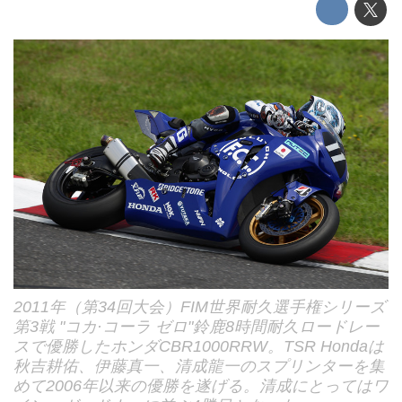
2011年（第34回大会）FIM世界耐久選手権シリーズ
第3戦 "コカ·コーラ ゼロ"鈴鹿8時間耐久ロードレー
スで優勝したホンダCBR1000RRW。TSR Hondaは
秋吉耕佑、伊藤真一、清成龍一のスプリンターを集
めて2006年以来の優勝を遂げる。清成にとってはワ