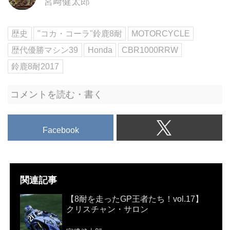
宮﨑健太郎
歴史
"コカ・コーラ"鈴鹿8耐
MOTORCYCLE
歴代優勝マシン39
Honda
CBR1000RRW
鈴鹿8耐2017
コメントを読む・書く
Facebook
関連記事
【8耐を走ったGP王者たち！vol.17】
クリスチャン・サロン