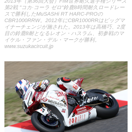
2013年（第36回大会）FIM世界耐久選手権シリーズ
第2戦 "コカ·コーラ ゼロ"鈴鹿8時間耐久ロードレー
スで勝利したMuSASHi RT HARC-PROの
CBR1000RRW。2012年にCBR1000RRはビッグマ
イナーチェンジが施された。2013年は高橋巧、2度
目の鈴鹿8耐となるレオン・ハスラム、初参戦のマ
イケル・ファン・デル・マークが勝利。
www.suzukacircuit.jp