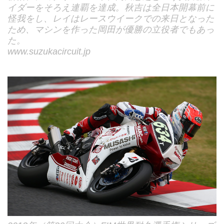
イダーをそろえ連覇を達成。秋吉は全日本開幕前に
怪我をし、レイはレースウイークでの来日となった
ため、マシンを作った岡田が優勝の立役者でもあっ
た。
www.suzukacircuit.jp