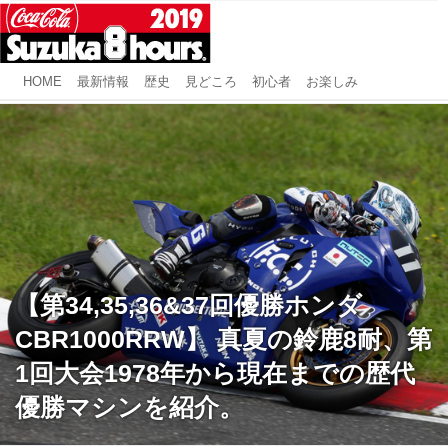
HOME
最新情報
歴史
見どころ
初心者
お楽しみ
【第34,35,36&37回優勝ホンダ
CBR1000RRW】 真夏の鈴鹿8耐、第
1回大会1978年から現在までの歴代
優勝マシンを紹介。