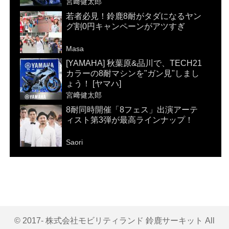
宮﨑健太郎
若者必見！鈴鹿8耐がタダになるヤン
グ割0円キャンペーンがアツすぎ
Masa
[YAMAHA] 秋葉原&品川で、TECH21
カラーの8耐マシンを"ガン見"しまし
ょう！ [ヤマハ]
宮﨑健太郎
8耐同時開催「8フェス」出演アーテ
ィスト第3弾が最高ラインナップ！
Saori
© 2017- 株式会社モビリティランド 鈴鹿サーキット All