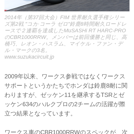
2014年（第37回大会）FIM 世界耐久選手権シリー
ズ第2戦 "コカ·コーラ ゼロ"鈴鹿8時間耐久ロードレ
ースで２連覇を達成したMuSASHi RT HARC-PRO
のCBR1000RRW。メンバーは前回優勝と同じ、高
橋巧、レオン・ハスラム、マイケル・ファン・デ
ル・マークの3名。
www.suzukacircuit.jp
2009年以来、ワークス参戦ではなくワークス
サポートというかたちでホンダは鈴鹿8耐に関
わりますが、ゼッケン11を継承するTSRとゼ
ッケン634のハルクプロの2チームの活躍が際
立つ結果となっています。
ワークス車のCBR1000RRWのスペックが、次