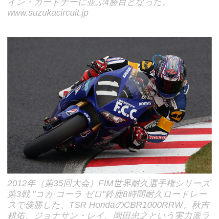
イン・ガードナーに並ぶ4勝目となった。
www.suzukacircuit.jp
2012年（第35回大会）FIM世界耐久選手権シリーズ
第3戦 "コカ·コーラ ゼロ"鈴鹿8時間耐久ロードレー
スで優勝した、TSR HondaのCBR1000RRW。秋吉
耕佑、ジョナサン・レイ、岡田忠之という実力派ラ