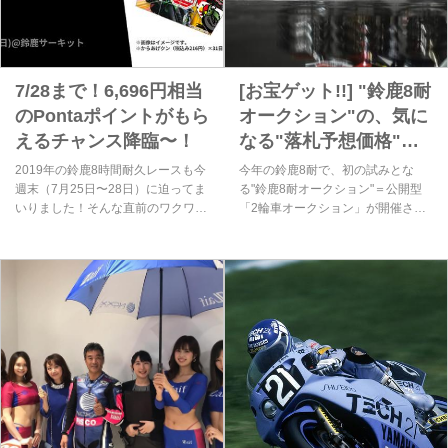
7/28まで！6,696円相当
[お宝ゲット!!] "鈴鹿8耐
のPontaポイントがもら
オークション"の、気に
えるチャンス降臨〜！
なる"落札予想価格"が
公表されていますよ!!
2019年の鈴鹿8時間耐久レースも今
今年の鈴鹿8耐で、初の試みとな
["コカ・コーラ"鈴鹿8
週末（7月25日〜28日）に迫ってま
る"鈴鹿8耐オークション"＝公開型
いりました！そんな直前のワクワク
「2輪車オークション」が開催され
耐]
ドキドキの今、限定からあげクン発
ますが、気になる出品車両とそのほ
売を記念してPontaポイントプレゼ
とんどの落札予想価格が公表されま
ントキャンペーンが7月23日〜28日
した！ あこがれのクラシックモデ
限定で行われているんです。
ルや、珠玉のレーシングマシンま
で、出品車両の顔ぶれはさまざ
ま・・・。あなたにとっての"お
宝"があったら、ぜひゲットするこ
とにチャレンジしてください！