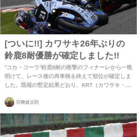
[ついに!!] カワサキ26年ぶりの
鈴鹿8耐優勝が確定しました!!
"コカ・コーラ"鈴鹿8耐の衝撃のフィナーレから一晩
明けて、レース後の再車検を終えて順位が確定しま
した。既報の暫定結果どおり、KRT（カワサキ・レ
ーシング・チーム）が優勝！ となりました！
宮﨑健太郎