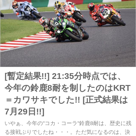
[暫定結果!!] 21:35分時点では、
今年の鈴鹿8耐を制したのはKRT
＝カワサキでした!! [正式結果は
7月29日!!]
いやぁ、今年の"コカ・コーラ"鈴鹿8耐は、歴史に残
る接戦ぶりでしたね・・・。ただ気になるのは、決