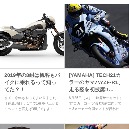
TECH21復刻カラーをまとったヤマ
TECH21カラー「YZF-R1」の展示
ハYZF-R1が疾走する姿を、動画に
イベントが開催！間近で見られるな
てぜひご確認ください！
んてレアすぎる。
2019年の8耐は観客もバ
[YAMAHA] TECH21カ
イクに乗れるって知っ
ラーのヤマハYZF-R1、
てた？！
走る姿を初披露!!
[TECH21]
さて、今年もやってまいりました、
6月25日（火）、鈴鹿サーキットに
【鈴鹿8耐】。1年で1番盛り上がる
て"コカ・コーラ"鈴鹿8耐に向けて
イベントと言えば"8耐"ですよ！鈴
の3メーカー合同テストが行われま
鹿8耐ではレース観戦だけではな
した。各チームの動向が気になりま
く、憧れのバイクに乗れるって知っ
すが、やはり一番注目しちゃうのは
てました？！一体どんな体験が出来
TECH21復刻カラーをまとったヤマ