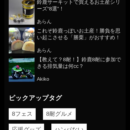
鈴鹿サーキットで買えるお土産シリ
ーズ“8選”！
あらん
これぞ鈴鹿っぽいお土産！勝負を思
い起こさせる「勝栗」がおすすめ！
あらん
【教えて？8耐！】鈴鹿8耐に参加で
きる排気量は何cc？
Akiko
ピックアップタグ
8フェス
8耐グルメ
応援グッズ
ハンパない