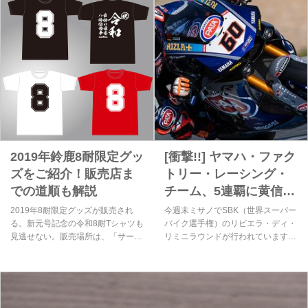
るのか、余すところなくライター
ハ・ファクトリー・レーシング・チ
Usagiがご紹介しちゃいますよ〜♩
ームのYZF-R1ですね！
2019年鈴鹿8耐限定グッ
[衝撃!!] ヤマハ・ファク
ズをご紹介！販売店ま
トリー・レーシング・
での道順も解説
チーム、5連覇に黄信
号!? マイケル・ファ
2019年8耐限定グッズが販売され
今週末ミサノでSBK（世界スーパー
ン・デル・マークが
る。新元号記念の令和8耐Tシャツも
バイク選手権）のリビエラ・ディ・
見逃せない。販売場所は、「サーキ
リミニラウンドが行われています
SBKで負傷!!
ットプラザ」と「GPスクエア内オ
が、そのフリープラクティスでPata
フィシャルショップ」にある。当日
Yamaha Teamに所属するM.V.D.マ
迷わないように行き方も解説！
ークがビッグハイサイドを喫し、右
手首と肋骨を折る大怪我をしまし
た・・・。今年、"コカ・コーラ"鈴