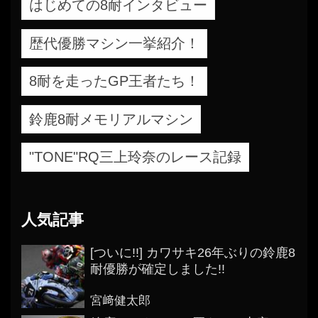
はじめての8耐インタビュー
歴代優勝マシン一挙紹介！
8耐を走ったGP王者たち！
鈴鹿8耐メモリアルマシン
"TONE"RQ三上玲奈のレース記録
人気記事
[ついに!!] カワサキ26年ぶりの鈴鹿8
耐優勝が確定しました!!
宮﨑健太郎