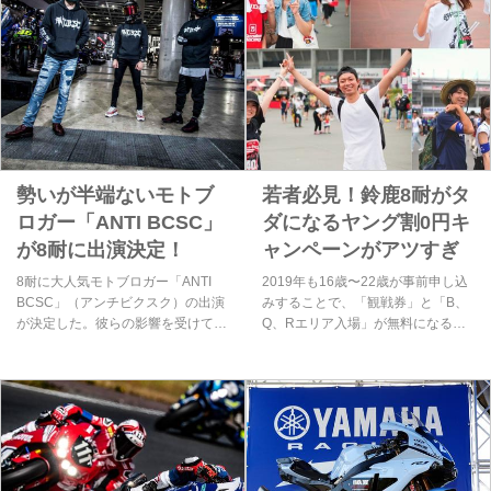
勢いが半端ないモトブ
若者必見！鈴鹿8耐がタ
ロガー「ANTI BCSC」
ダになるヤング割0円キ
が8耐に出演決定！
ャンペーンがアツすぎ
8耐に大人気モトブロガー「ANTI
2019年も16歳〜22歳が事前申し込
BCSC」（アンチビクスク）の出演
みすることで、「観戦券」と「B、
が決定した。彼らの影響を受けて免
Q、Rエリア入場」が無料になる
許を取得したという声も多く、そん
【鈴鹿8耐ヤング割0円キャンペー
なバイクの魅力を届ける「ANTI
ン】が実施される。定員に達し次第
BCSC」をこちらでご紹介する。
終了となるので今すぐ申し込みを！