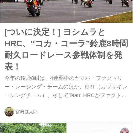
[ついに決定！] ヨシムラと
HRC、“コカ・コーラ”鈴鹿8時間
耐久ロードレース参戦体制を発
表！
今年の鈴鹿8耐は、4連覇中のヤマハ・ファクトリ
ー・レーシング・チームのほか、KRT（カワサキレ
ーシングチーム）、そしてTeam HRCがファクトリ
ー体制で対決することが最大の注目点になっていま
す。すでにヤマハとカワサキは起用するライダーを
宮﨑健太郎
公表してますが、先ほどホンダから今年度参戦体制
が明らかにされました。