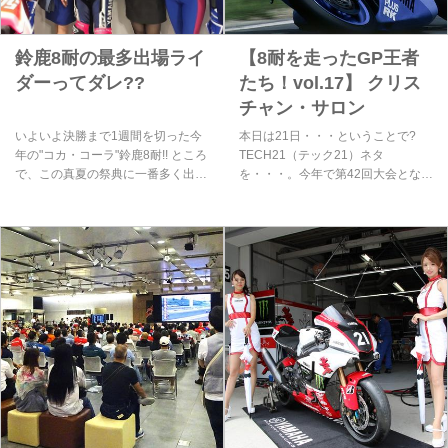
鈴鹿8耐の最多出場ライ
【8耐を走ったGP王者
ダーってダレ??
たち！vol.17】 クリス
チャン・サロン
いよいよ決勝まで1週間を切った今
本日は21日・・・ということで?
年の"コカ・コーラ"鈴鹿8耐!! ところ
TECH21（テック21）ネタ
で、この真夏の祭典に一番多く出場
を・・・。今年で第42回大会とな
したことがあるライダーがどなた
る”コカ·コーラ"鈴鹿8耐。この日本
か、みなさんはご存知でしょうか？
一のビッグレースには、これまで数
多くの世界ロードレースGP（現
MotoGP）王者が参戦しました。8
耐を走ったGPチャンピオンを紹介
する連載、今回は1984年に世界ロ
ードレースGP250ccクラス王者とな
ったクリスチャン・サロンです。
米豪ライダー全盛期の'80年代500cc
クラスでも活躍!! 1955年生まれのフ
ランス人であるクリスチャン・サロ
ンは、1976年のチェコスロバキア
350ccクラスでGPデビューを果たし
ます（決勝10位）。そして翌1977