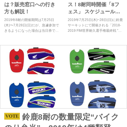
は？販売窓口への行き
ス！8耐同時開催「8フ
方も解説！
ェス」 スケジュール＆
コメントまとめ
2019年8耐の開催期間は7月25日
2019年7月25日(木)~28日(日)に鈴鹿
(木)〜7月28日(日)だが、急遽参加で
サーキットにて開催される「2018-
きるようになった場合は当日券で入
2019 FIM世界耐久選手権最終戦 ”コ
場ができる。その際の注意点や購入
カ・コーラ” 鈴鹿8時間 耐久ロード
方法、販売窓口になっているゲート
レース 第42回大会」のイベントエ
への道もこちらで解説する！
リア「BASE8耐」特設ステージで
開催する音楽イベント「8フェス」
の出演スケジュールが決定。これは
要保存！
鈴鹿8耐の数量限定“バイク