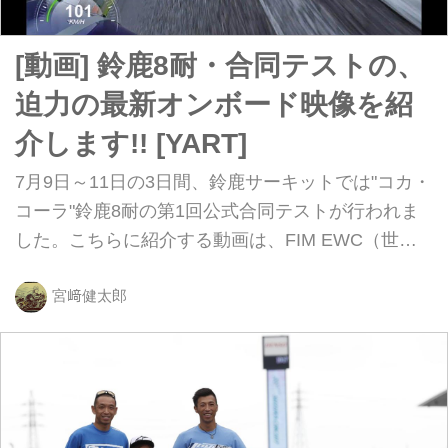
[動画] 鈴鹿8耐・合同テストの、
迫力の最新オンボード映像を紹
介します!! [YART]
7月9日～11日の3日間、鈴鹿サーキットでは"コカ・
コーラ"鈴鹿8耐の第1回公式合同テストが行われま
した。こちらに紹介する動画は、FIM EWC（世界
耐久選手権）レギュラーチームのYARTのメンバ
ー、ニッコロ・カネパのオンボード映像です。その
宮﨑健太郎
迫力をぜひ体感してください！