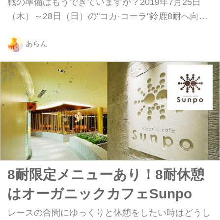
戦の準備はもうできていますか？2019年7月25日
（木）～28日（日）の"コカ·コーラ"鈴鹿8耐へ向
け、計7日間の公開テストがいよいよ開催されます
よ。
あらん
8耐限定メニューあり！8耐休憩
はオーガニックカフェSunpo
レースの合間にゆっくりと休憩をしたい時はどうし