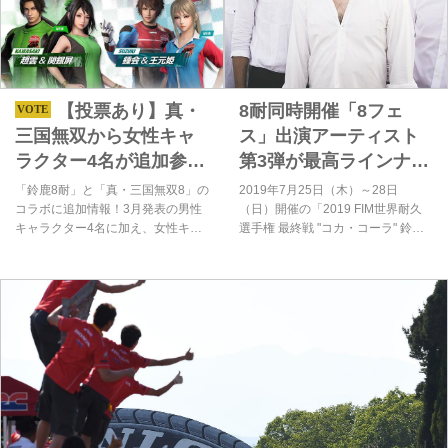
【投票あり】真・
8耐同時開催「8フェ
三国無双から女性キャ
ス」出演アーティスト
ラクター4名が追加参
第3弾が最高ラインナッ
戦！
プ！
「鈴鹿8耐」と「真・三国無双8」の
2019年7月25日（木）～28日
コラボに追加情報！3月発表の男性
（日）開催の「2019 FIM世界耐久
キャラクター4名に加え、女性キャ
選手権 最終戦 "コカ・コーラ" 鈴鹿8
ラクター4名の追加参戦が決定し
時間耐久ロードレース」、通称8耐
た。全8武将の「鈴鹿8耐」コラボコ
では、ここ3年「8フェス」という音
スチュームは6月27日(木)に配信さ
楽フェスも同時開催しています。そ
れる！
ちらの出演アーティストの第3弾が
発表されたのでしっかりご紹介！