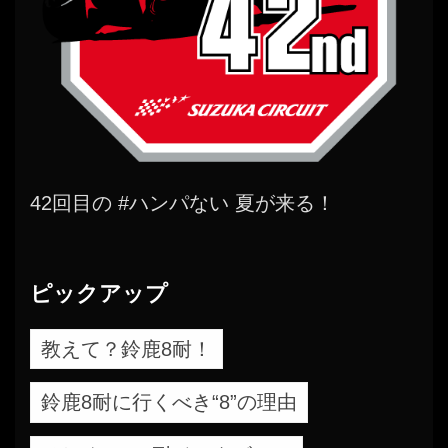
42回目の #ハンパない 夏が来る！
ピックアップ
教えて？鈴鹿8耐！
鈴鹿8耐に行くべき“8”の理由