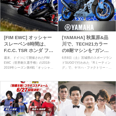
[FIM EWC] オッシャー
[YAMAHA] 秋葉原&品
スレーベン8時間は、
川で、TECH21カラー
F.C.C. TSR ホンダ フラ
の8耐マシンを"ガン
ンスが優勝!! [動画あり]
見"しましょう！ [ヤマ
週末、ドイツにて開催されたFIM
6月8日（土）宮城県のスポーツラン
ハ]
EWC（世界耐久選手権）の2018-
ドSUGOで行われた「Rミーティン
2019年シーズン第4戦「オッシャー
グ」で、ヤマハ・ファクトリー・レ
スレーベン8時間」は、激闘の末に
ーシング・チームのTECH21カラ
昨シーズン王者のF.C.C. TSR ホン
ー"YZF-R1"が展示され話題を集めま
ダ フランスが、今シーズン2勝目と
した。「実車見たいけどSUGOまで
なる勝利を記録しました！ 残るは
はいけない・・・」という首都圏在
グランドフィナーレとなる"コカ・
住の方は、ぜひ来たる7月に秋葉原
コーラ"鈴鹿8耐のみ・・・タイトル
と品川に行きましょう！
の行方が気になります！