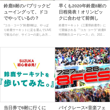
年のドイ...
鈴鹿8耐のパブリックビ
早くも2020年鈴鹿8耐の
ューイングって、ドコ
日程発表！オリンピッ
でやっているの？
クに合わせて前倒し
"コカ・コーラ"鈴鹿8耐は、やっぱ
鈴鹿サーキット（三重県鈴鹿市）に
り鈴鹿サーキットに足を運んでLIVE
て開催される「”コカ･コーラ” 鈴鹿8
で観るのが、サイコーの楽しみ方で
時間耐久ロードレース」の、2020
すけど、諸般の事情で行けないって
年大会の決勝日が、7月19日に決
方も多いでしょうね。おうちで1人
定！
でBS日テレやHulu（フールー）な
どで観戦・・・という手もあります
けど、多くの人と感動を共有した
い！ という方はパブリックビュー
イング会場にお出かけしてみてはい
かがでしょうか？
当日券で8耐に行くに
バイクレース×音楽フェ