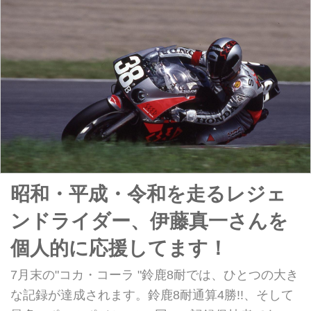
鹿8耐の同一チーム5連覇を目指すヤ
マハ・ファクトリー・レーシング・
チーム・・・ピンチです・・・!!
昭和・平成・令和を走るレジェ
ンドライダー、伊藤真一さんを
個人的に応援してます！
7月末の"コカ・コーラ "鈴鹿8耐では、ひとつの大き
な記録が達成されます。鈴鹿8耐通算4勝!!、そして