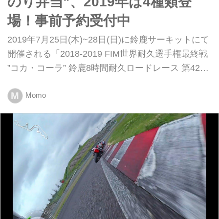
のり弁当”、2019年は4種類登
場！事前予約受付中
2019年7月25日(木)~28日(日)に鈴鹿サーキットにて
開催される「2018-2019 FIM世界耐久選手権最終戦
”コカ・コーラ” 鈴鹿8時間耐久ロードレース 第42回
大会」において、2017年より販売を開始し人気商品
M
となっている「バイクのり弁当」の発売が決定いた
Momo
しました。