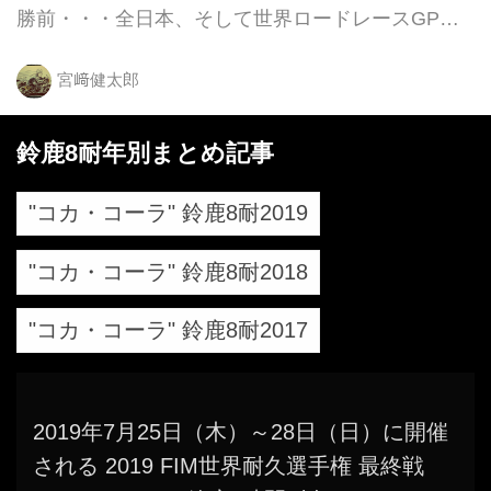
勝前・・・全日本、そして世界ロードレースGPで
活躍した青木拓磨が、久しぶりに大観衆の前でレー
シングマシンに乗って走行する姿を披露してくれま
宮﨑健太郎
す！ これは絶対見逃せないですね！
鈴鹿8耐年別まとめ記事
"コカ・コーラ" 鈴鹿8耐2019
"コカ・コーラ" 鈴鹿8耐2018
"コカ・コーラ" 鈴鹿8耐2017
2019年7月25日（木）～28日（日）に開催
される 2019 FIM世界耐久選手権 最終戦