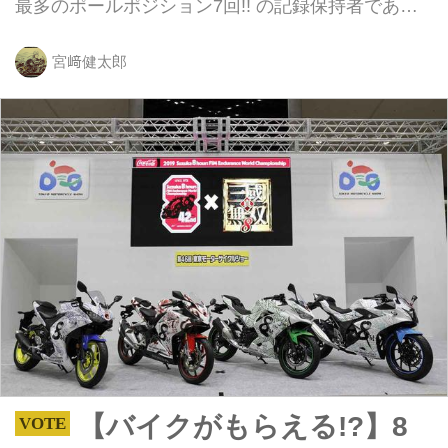
最多のポールポジション7回!! の記録保持者である
伊藤真一さんが、昭和・平成・令和という3つの元
号の時代に開催される鈴鹿8耐の決勝を走ることに
宮﨑健太郎
なるのです！
【バイクがもらえる!?】8