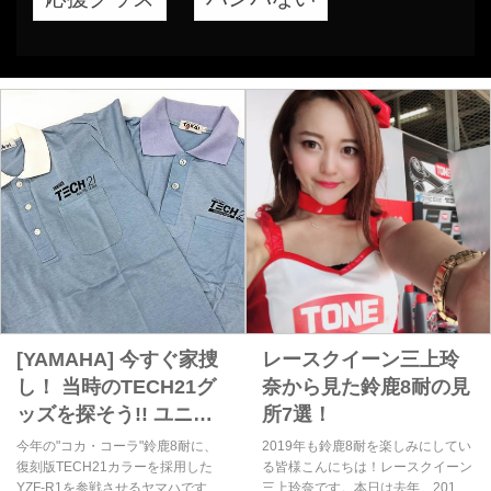
[YAMAHA] 今すぐ家捜
レースクイーン三上玲
し！ 当時のTECH21グ
奈から見た鈴鹿8耐の見
ッズを探そう!! ユニー
所7選！
クなプレゼントキャン
今年の"コカ・コーラ"鈴鹿8耐に、
2019年も鈴鹿8耐を楽しみにしてい
ペーンをヤマハが企画!!
復刻版TECH21カラーを採用した
る皆様こんにちは！レースクイーン
YZF-R1を参戦させるヤマハです
三上玲奈です。本日は去年、2018