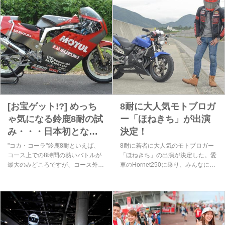
[お宝ゲット!?] めっち
8耐に大人気モトブロガ
ゃ気になる鈴鹿8耐の試
ー「ほねきち」が出演
み・・・日本初となる
決定！
公開型「2輪車オークシ
"コカ・コーラ"鈴鹿8耐といえば、
8耐に若者に大人気のモトブロガー
ョン」!!!!
コース上での8時間の熱いバトルが
「ほねきち」の出演が決定した。愛
最大のみどころですが、コース外で
車のHornet250に乗り、みんなに動
も気になる催しがテンコ盛りなので
画でバイクの楽しさを教えてくれる
す。そのひとつが「2輪車オークシ
彼。オススメ動画も必見だ！
ョン」！ どんなお宝バイクがオー
クションに出品されるのか・・・？
今から気になりますね！