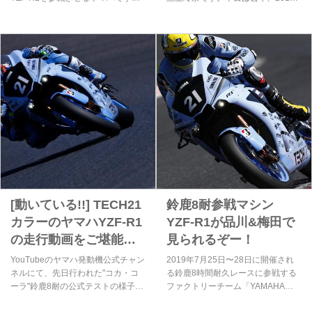
[TECH21]
が、なんとレースウィーク中に面白
年に人生初の鈴鹿8耐を体験した私
いプレゼントキャンペーンを企画し
が、鈴鹿8耐の見所をご紹介させて
ています。それは1980年代当時の
頂きます♩
TECH21グッズを鈴鹿8耐のヤマハ
ファンブース提示するだけで、ヤマ
ハ8耐オリジナルTシャツを限定数プ
レゼントする、というもの！ 今す
ぐ実家のかあちゃん・・・もとい、
母上に電話して家捜しをしてもらい
ましょう！（笑）
[動いている!!] TECH21
鈴鹿8耐参戦マシン
カラーのヤマハYZF-R1
YZF-R1が品川&梅田で
の走行動画をご堪能く
見られるぞー！
ださい!! [感動!!]
YouTubeのヤマハ発動機公式チャン
2019年7月25日〜28日に開催され
ネルにて、先日行われた"コカ・コ
る鈴鹿8時間耐久レースに参戦する
ーラ"鈴鹿8耐の公式テストの様子が
ファクトリーチーム「YAMAHA
紹介されています。話題の初代
FACTORY RACING TEAM」の