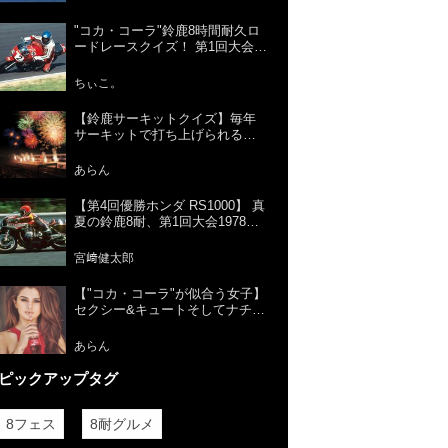
"コカ・コーラ"鈴鹿8時間耐久ロ
ードレースクイズ！ 第1回大会で
優勝したのはどのチーム？鈴鹿8
耐の歴史を振り返ろう！
ちぃこ。
【鈴鹿サーキットクイズ】毎年
サーキットで打ち上げられる花
火は何発でしょう？
あらん
【第4回優勝ホンダ RS1000】 真
夏の鈴鹿8耐、第1回大会1978年
から現在までの歴代優勝マシン
を紹介。
宮﨑健太郎
【"コカ・コーラ"が似合う女子】
セクシー&キュートそしてナチュ
ラルに飲む姿が話題のセレー
ナ・ゴメス。
あらん
ピックアップタグ
8フェス
8耐グルメ