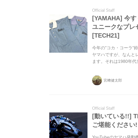
Official Staff
[YAMAHA] 
ユニークなプレ
[TECH21]
今年の"コカ・コーラ"鈴
ヤマハですが、なんと
ます。それは1980年
けで、ヤマハ8耐オリジ
のかあちゃん・・・も
宮﨑健太郎
Official Staff
[動いている!!]
ご堪能ください!! 
YouTubeのヤマハ