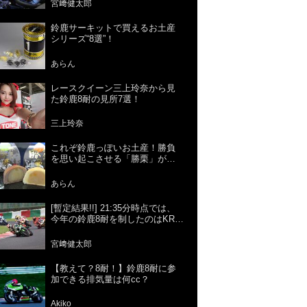
宮﨑健太郎
鈴鹿サーキットで買えるお土産
シリーズ“8選”！
あらん
レースクイーン三上玲奈から見
た鈴鹿8耐の見所7選！
三上玲奈
これぞ鈴鹿っぽいお土産！勝負
を思い起こさせる「勝栗」がお
すすめ！
あらん
[暫定結果!!] 21:35分時点では、
今年の鈴鹿8耐を制したのはKRT
＝カワサキでした!! [正式結果は7
月29日!!]
宮﨑健太郎
【教えて？8耐！】鈴鹿8耐に参
加できる排気量は何cc？
Akiko