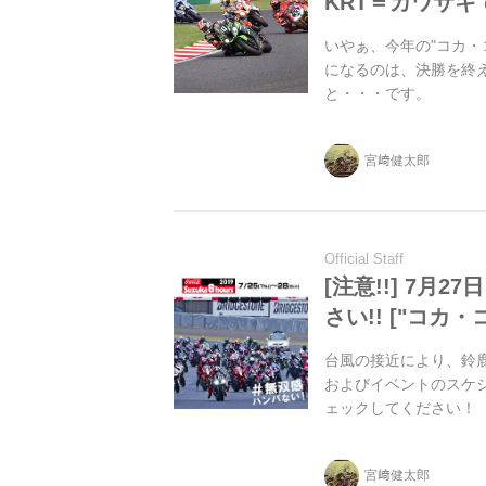
KRT＝カワサキで
いやぁ、今年の"コカ・
になるのは、決勝を終
と・・・です。
宮﨑健太郎
Official Staff
[注意!!] 7
さい!! ["コカ・
台風の接近により、鈴
およびイベントのスケ
ェックしてください！
宮﨑健太郎