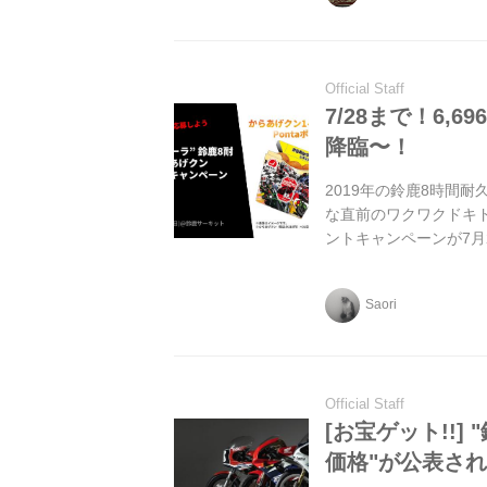
Official Staff
7/28まで！6,
降臨〜！
2019年の鈴鹿8時間
な直前のワクワクドキド
ントキャンペーンが7月
Saori
Official Staff
[お宝ゲット!!
価格"が公表されて