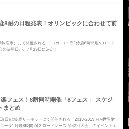
鈴鹿8耐の日程発表！オリンピックに合わせて前
鈴鹿市）にて開催される「”コカ･コーラ” 鈴鹿8時間耐久ロード
大会の決勝日が、7月19日に決定！
楽フェス！8耐同時開催「8フェス」 スケジ
トまとめ
28日(日)に鈴鹿サーキットにて開催される「2018-2019 FIM世界耐
コーラ” 鈴鹿8時間 耐久ロードレース 第42回大会」のイベントエ