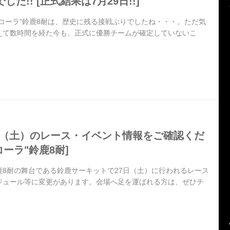
した!! [正式結果は7月29日!!]
コーラ"鈴鹿8耐は、歴史に残る接戦ぶりでしたね・・・。ただ気
えて数時間を経た今も、正式に優勝チームが確定していないこ
月27日（土）のレース・イベント情報をご確認くだ
コーラ"鈴鹿8耐]
鹿8耐の舞台である鈴鹿サーキットで27日（土）に行われるレース
ジュール等に変更があります。会場へ足を運ばれる方は、ぜひチ