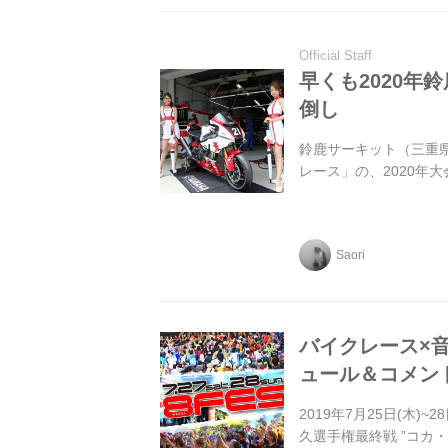
Official Staff
早くも2020年
倒し
鈴鹿サーキット（三重県
レース」の、2020年
Saori
バイクレース×音
ュール＆コメン
2019年7月25日(木)~
久選手権最終戦 ”コカ・