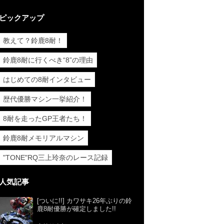
ピックアップ
教えて？鈴鹿8耐！
鈴鹿8耐に行くべき“8”の理由
はじめての8耐インタビュー
歴代優勝マシン一挙紹介！
8耐を走ったGP王者たち！
鈴鹿8耐メモリアルマシン
"TONE"RQ三上玲奈のレース記録
人気記事
[ついに!!] カワサキ26年ぶりの鈴
鹿8耐優勝が確定しました!!