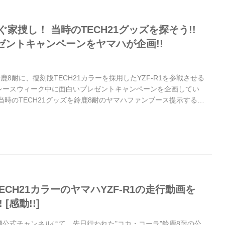
今すぐ家捜し！ 当時のTECH21グッズを探そう!!
ゼントキャンペーンをヤマハが企画!!
鹿8耐に、復刻版TECH21カラーを採用したYZF-R1を参戦させる
レースウィーク中に面白いプレゼントキャンペーンを企画してい
代当時のTECH21グッズを鈴鹿8耐のヤマハファンブース提示するだ
ナルTシャツを限定数プレゼントする、というもの！ 今すぐ実家
とい、母上に電話して家捜しをしてもらいましょう！（笑）
 TECH21カラーのヤマハYZF-R1の走行動画を
[感動!!]
発動機公式チャンネルにて、先日行われた"コカ・コーラ"鈴鹿8耐の公