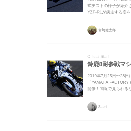
式テストの様子が紹介さ
YZF-R1が疾走する
宮﨑健太郎
Official Staff
鈴鹿8耐参戦マシ
2019年7月25日〜
「YAMAHA FACTOR
開催！間近で見られる
Saori