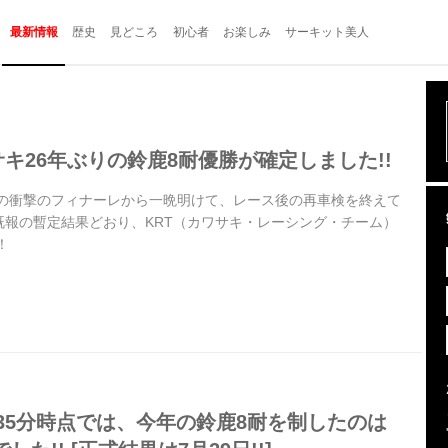
最新情報
歴史
見どころ
初心者
お楽しみ
サーキット美人
ワサキ26年ぶりの鈴鹿8耐優勝が確定しました!!
耐の衝撃のフィナーレから一晩明けて、レース後の再車検を終えて
既報の暫定結果どおり、KRT（カワサキ・レーシング・チーム）
！
21:35分時点では、今年の鈴鹿8耐を制したのは