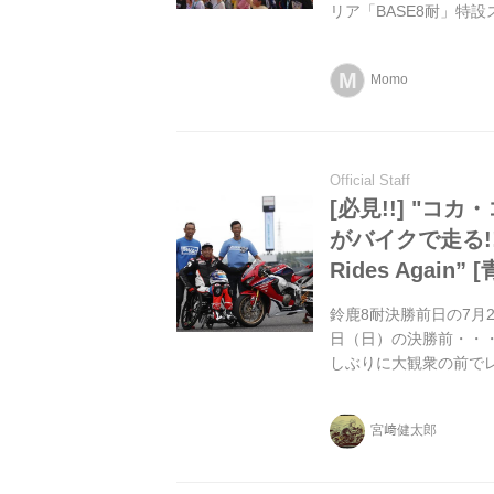
リア「BASE8耐」特
が決定。これは要保存
M
Momo
Official Staff
[必見!!] "
がバイクで走る!
Rides Again”
鈴鹿8耐決勝前日の7月2
日（日）の決勝前・・
しぶりに大観衆の前で
は絶対見逃せないです
宮﨑健太郎