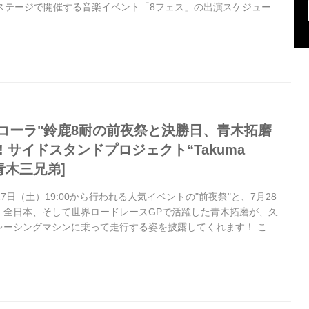
設ステージで開催する音楽イベント「8フェス」の出演スケジュール
！
コカ・コーラ"鈴鹿8耐の前夜祭と決勝日、青木拓磨
! サイドスタンドプロジェクト“Takuma
 [青木三兄弟]
7日（土）19:00から行われる人気イベントの"前夜祭"と、7月28
・全日本、そして世界ロードレースGPで活躍した青木拓磨が、久
レーシングマシンに乗って走行する姿を披露してくれます！ これ
ね！