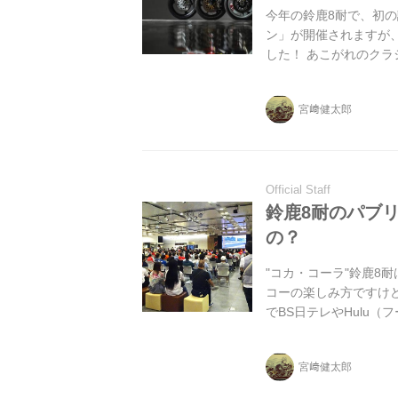
今年の鈴鹿8耐で、初の
ン」が開催されますが
した！ あこがれのク
れはさまざま・・・。
ンジしてください！
宮﨑健太郎
Official Staff
鈴鹿8耐のパブ
の？
"コカ・コーラ"鈴鹿8
コーの楽しみ方ですけ
でBS日テレやHulu
感動を共有したい！ 
がでしょうか？
宮﨑健太郎