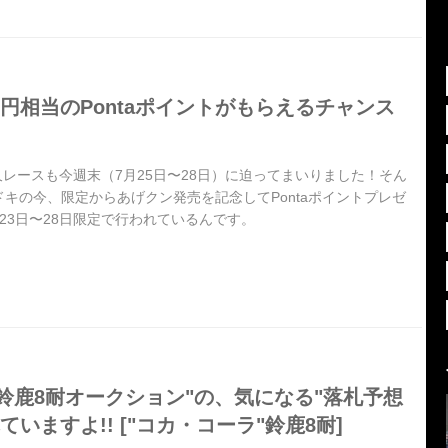
696円相当のPontaポイントがもらえるチャンス
耐久レースも今週末（7月25日〜28日）に迫ってまいりました！そん
キの今、限定からあげクン発売を記念してPontaポイントプレゼ
23日〜28日限定で行われているんです。
] "鈴鹿8耐オークション"の、気になる"落札予想
いますよ!! ["コカ・コーラ"鈴鹿8耐]