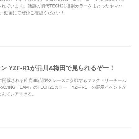
れています。話題の初代TECH21復刻カラーをまとったヤマハ
姿を、動画にてぜひご確認ください！
ン YZF-R1が品川&梅田で見られるぞー！
28日に開催される鈴鹿8時間耐久レースに参戦するファクトリーチーム
Y RACING TEAM」のTECH21カラー「YZF-R1」の展示イベントが
なんてレアすぎる。