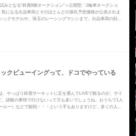
試みとなる"鈴鹿8耐オークション"＝公開型「2輪車オークショ
、気になる出品車両とそのほとんどの落札予想価格が公表されま
ラシックモデルや、珠玉のレーシングマシンまで、出品車両の顔ぶ
あなたにとっての"お宝"があったら、ぜひゲットすることにチャレ
リックビューイングって、ドコでやっている
耐は、やっぱり鈴鹿サーキットに足を運んでLIVEで観るのが、サイ
ど、諸般の事情で行けないって方も多いでしょうね。おうちで1人
（フールー）などで観戦・・・という手もありますけど、多くの人と
という方はパブリックビューイング会場にお出かけしてみてはいか