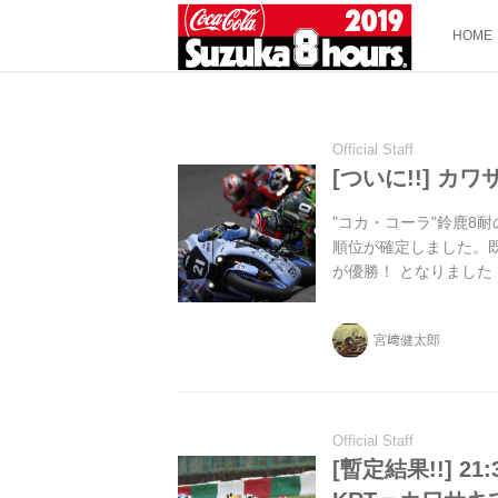
HOME
Official Staff
[ついに!!] カ
"コカ・コーラ"鈴鹿8
順位が確定しました。
が優勝！ となりました
宮﨑健太郎
Official Staff
[暫定結果!!] 