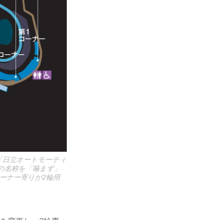
「日立オートモーティ
の名称を「噛まず」
ーナー寄りが2輪用