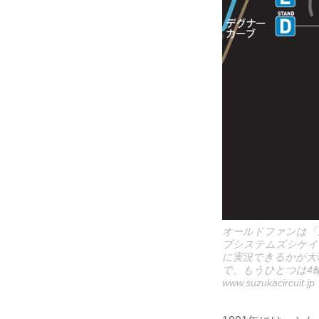
オールドファンは「
ブシステムズシケイ
に実況できるかが大
で、もうひとつは4
www.suzukacircuit.jp