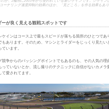
あるのが、2輪用に2003年から使われている新シケインです。シケイ
コーナリング速度抑制の効果のほか、「見どころ」を作る効果もあ
ダーが良く見える観戦スポットです
シケインはコース上で最もスピードが落ちる箇所のひとつであ
でもあります。そのため、マシンとライダーをじっくり見たい
っています。
グ競争からのパッシングポイントでもあるのも、その人気の理
もっていないとか、流し撮りのテクニックに自信がないカメラ
して愛されてます。