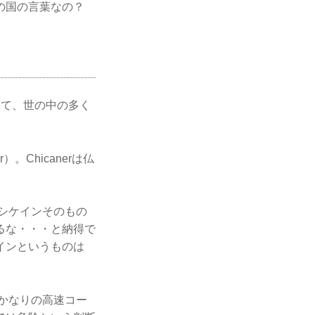
の国の言葉なの？
くて、世の中の多く
。Chicanerは仏
シケインそのもの
るな・・・と納得で
インというものは
はかなりの高速コー