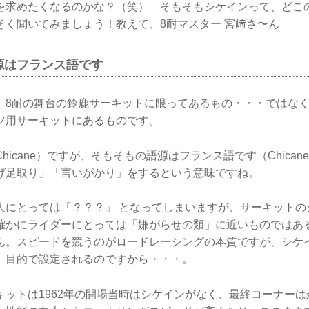
を求めたくなるのかな？（笑） そもそもシケインって、どこ
そく聞いてみましょう！教えて、8耐マスター 宮﨑さ〜ん
源はフランス語です
、8耐の舞台の鈴鹿サーキットに限ってあるもの・・・ではな
ツ用サーキットにあるものです。
icane）ですが、そもそもの語源はフランス語です（Chicaner）
げ足取り」「言いがかり」をするという意味ですね。
人にとっては「？？？」 となってしまいますが、サーキットの
確かにライダーにとっては「嫌がらせの類」に近いものではあ
ん。スピードを競うのがロードレーシングの本質ですが、シケ
」目的で設定されるのですから・・・。
キットは1962年の開場当時はシケインがなく、最終コーナー