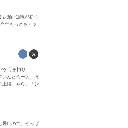
鹿8耐"知識が初心
、今年もっともアツ
2ケ月を切り、
すいんだろーと、ぼ
の上段」やら、「シ
も暑いので、やっぱ