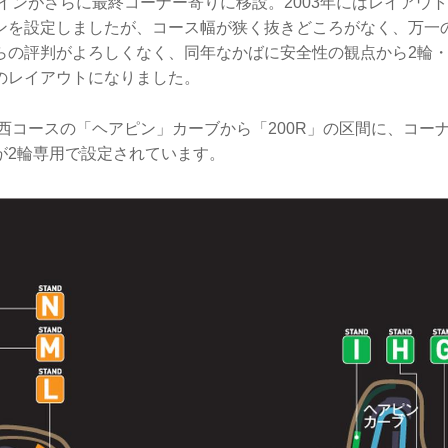
ケインがさらに最終コーナー寄りに移設。2003年にはレイアウ
ンを設定しましたが、コース幅が狭く抜きどころがなく、万一
らの評判がよろしくなく、同年なかばに安全性の観点から2輪・
のレイアウトになりました。
は西コースの「ヘアピン」カーブから「200R」の区間に、コー
が2輪専用で設定されています。