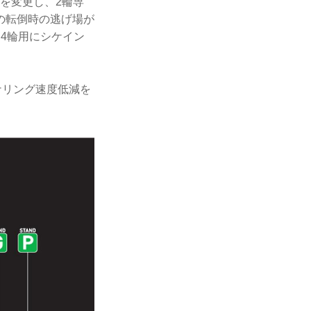
トを変更し、2輪専
の転倒時の逃げ場が
4輪用にシケイン
ナリング速度低減を