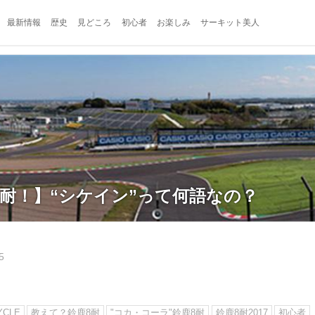
最新情報
歴史
見どころ
初心者
お楽しみ
サーキット美人
8耐！】“シケイン”って何語なの？
5
YCLE
教えて？鈴鹿8耐
"コカ・コーラ"鈴鹿8耐
鈴鹿8耐2017
初心者