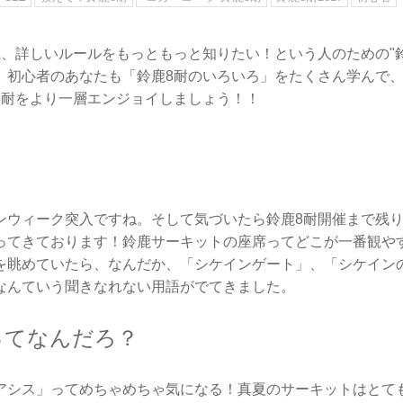
識、詳しいルールをもっともっと知りたい！という人のための"鈴
。初心者のあなたも「鈴鹿8耐のいろいろ」をたくさん学んで
8耐をより一層エンジョイしましょう！！
ンウィーク突入ですね。そして気づいたら鈴鹿8耐開催まで残り
ってきております！鈴鹿サーキットの座席ってどこが一番観や
を眺めていたら、なんだか、「シケインゲート」、「シケイン
なんていう聞きなれない用語がでてきました。
ってなんだろ？
アシス」ってめちゃめちゃ気になる！真夏のサーキットはとて