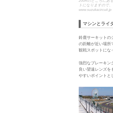
200Rのところに
トになりますので、
www.suzukacircuit.jp
マシンとライ
鈴鹿サーキットの
の距離が近い場所
観戦スポットにな
強烈なブレーキン
良い望遠レンズを
やすいポイントと