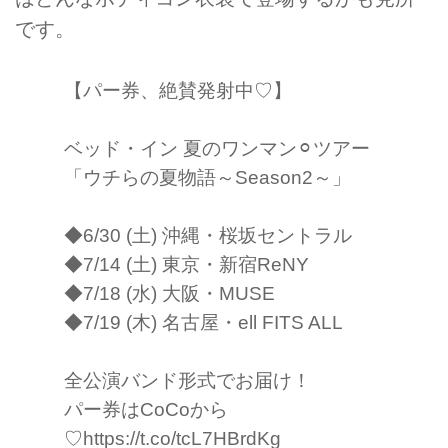
です。
【パー券、絶賛発射中♡】
ベッド・イン 夏のワンマン⚪︎ツアー
「ウチらの夏物語～Season2～」
◆6/30 (土) 沖縄・桜坂セントラル
◆7/14 (土) 東京・新宿ReNY
◆7/18 (水) 大阪・MUSE
◆7/19 (木) 名古屋・ell FITS ALL
全公演バンド形式でお届け！
パー券はCoCoから
♡
https://t.co/tcL7HBrdKg