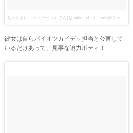
ちゃんまい（ベッド•イン）さん(@dakko_shite_cho3)がシェアした投稿
彼女は自らパイオツカイデ～担当と公言して
いるだけあって、見事な迫力ボディ！