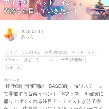
アイドル「ベット・イン」。
衣装も注目していきたい！
youtu.be
2018-06-14
あらん
ライブ
CULTURE
鈴鹿8耐2018
ベット・イン
8フェス
見どころ
"コカ・コーラ"鈴鹿8耐
お楽しみ
“鈴鹿8耐”開催期間「BASE8耐」特設ステージ
で開催する音楽イベント「8フェス」を確実に
盛り上げてくれる注目アーティストが益子寺
かおり、中尊寺まいによる“地下セクシーアイ