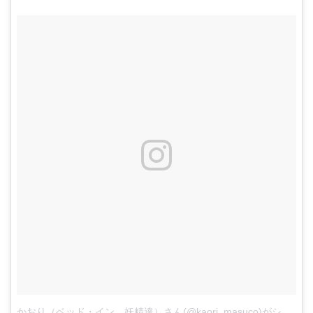
かおり（ベッド・イン、妖精達）さん(@kaori_masuco)がシェアした投稿