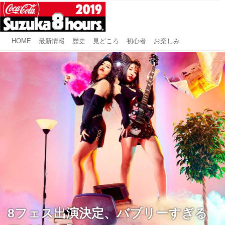
HOME
最新情報
歴史
見どころ
初心者
お楽しみ
8フェス出演決定、バブリーすぎる