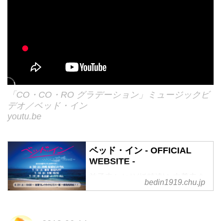
「CO・CO・RO グラデーション」ミュージックビ
デオ／ベッド・イン
youtu.be
ベッド・イン - OFFICIAL
WEBSITE -
益子寺かおり(妖精達)と中尊寺ま
bedin1919.chu.jp
い(例のK)が日本に再びバブルを
起こすために結成した「ベッド・
イン」のオフィシャルウェブサイ