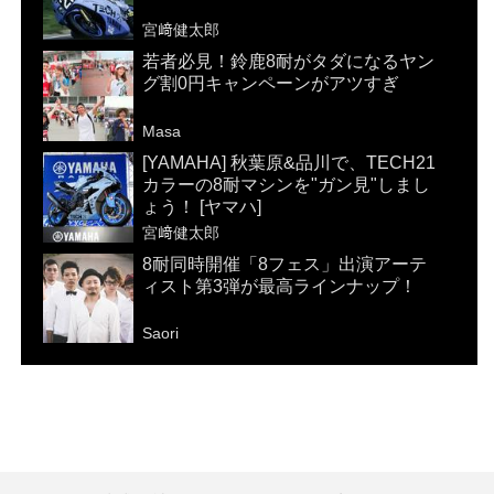
宮﨑健太郎
若者必見！鈴鹿8耐がタダになるヤン
グ割0円キャンペーンがアツすぎ
Masa
[YAMAHA] 秋葉原&品川で、TECH21
カラーの8耐マシンを"ガン見"しまし
ょう！ [ヤマハ]
宮﨑健太郎
8耐同時開催「8フェス」出演アーテ
ィスト第3弾が最高ラインナップ！
Saori