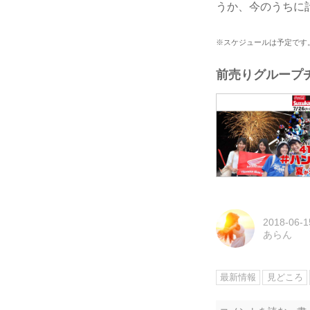
うか、今のうちに
※スケジュールは予定です
前売りグループ
2018-06-1
あらん
最新情報
見どころ