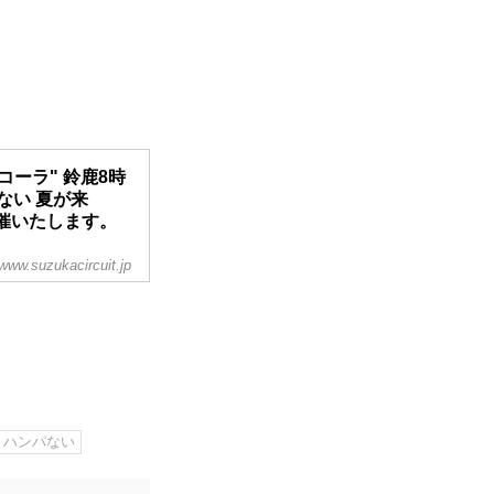
·コーラ" 鈴鹿8時
ない 夏が来
開催いたします。
www.suzukacircuit.jp
26日（木）〜29日
ハンパない