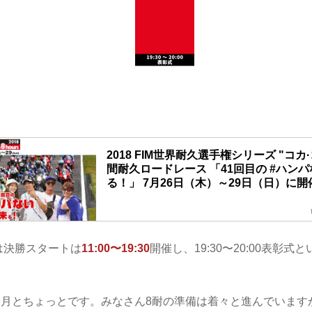
2018 FIM世界耐久選手権シリーズ "コカ
間耐久ロードレース 「41回目の #ハンパ
る！」 7月26日（木）～29日（日）に
「41回目の #ハンパない 夏が来る！」 鈴鹿8耐7月
（日）に開催！
耐は決勝スタートは
11:00〜19:30
開催し、19:30〜20:00表彰
ヶ月とちょっとです。みなさん8耐の準備は着々と進んでいます