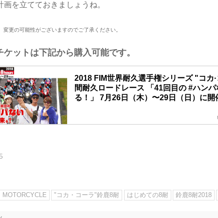
計画を立てておきましょうね。
。変更の可能性がございますのでご了承ください。
チケットは下記から購入可能です。
2018 FIM世界耐久選手権シリーズ "コカ
間耐久ロードレース 「41回目の #ハンパ
る！」 7月26日（木）〜29日（日）に
「41回目の #ハンパない 夏が来る！」 鈴鹿8耐7月
（日）に開催！
5
MOTORCYCLE
"コカ・コーラ"鈴鹿8耐
はじめての8耐
鈴鹿8耐2018