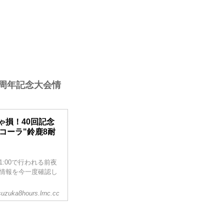
0周年記念大会情
ゃ損！40回記念
コーラ"鈴鹿8耐
21:00で行われる前夜
情報を今一度確認し
suzuka8hours.lrnc.cc