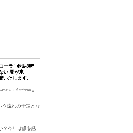
·コーラ" 鈴鹿8時
ない 夏が来
開催いたします。
www.suzukacircuit.jp
26日（木）～29日
式という流れの予定とな
か？今年は誰を誘