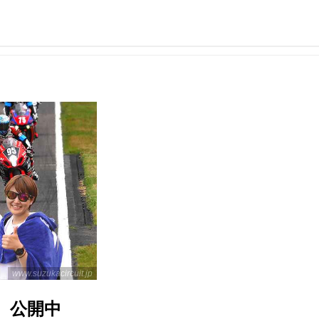
www.suzukacircuit.jp
）公開中