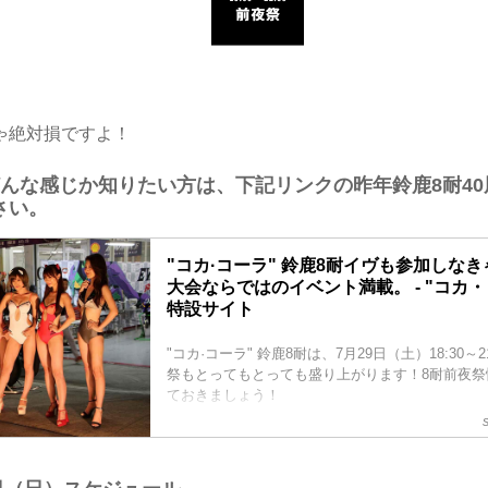
ゃ絶対損ですよ！
どんな感じか知りたい方は、下記リンクの昨年鈴鹿8耐4
さい。
"コカ·コーラ" 鈴鹿8耐イヴも参加しなき
大会ならではのイベント満載。 - "コカ・
特設サイト
"コカ·コーラ" 鈴鹿8耐は、7月29日（土）18:30～
祭もとってもとっても盛り上がります！8耐前夜祭
ておきましょう！