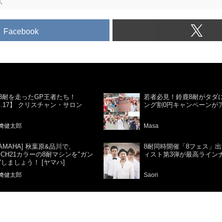
く
Facebook
8耐を走ったGP王者たち！
若者必見！鈴鹿8耐がタダ
ol.17】 クリスチャン・サロン
ング割0円キャンペーンが
﨑健太郎
Masa
YAMAHA] 秋葉原&品川で、
8耐同時開催「8フェス」
ECH21カラーの8耐マシンを"ガン
ィスト第3弾が最高ライン
"しましょう！ [ヤマハ]
﨑健太郎
Saori