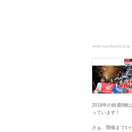
www.suzukacircuit.jp
2018年の鈴鹿8
っています！
さぁ、開催まで1