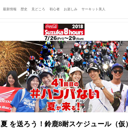
最新情報
歴史
見どころ
初心者
お楽しみ
サーキット美人
い夏 を送ろう！鈴鹿8耐スケジュール（仮