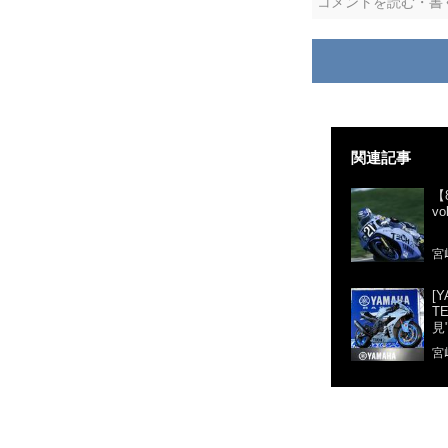
コメントを読む・書
関連記事
【
v
宮
[
T
見
宮