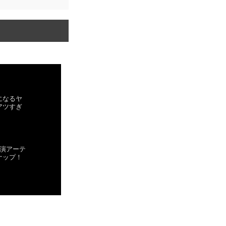
になるヤ
アツすぎ
出演アーテ
ナップ！