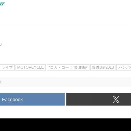
8
ライブ
MOTORCYCLE
"コカ・コーラ"鈴鹿8耐
鈴鹿8耐2018
ハンパ
く
Facebook