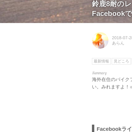
鈴鹿8耐の
Faceboo
2018-07-2
あらん
最新情報
見どころ
海外在住のバイク
い。みれますよ！
Faceboo