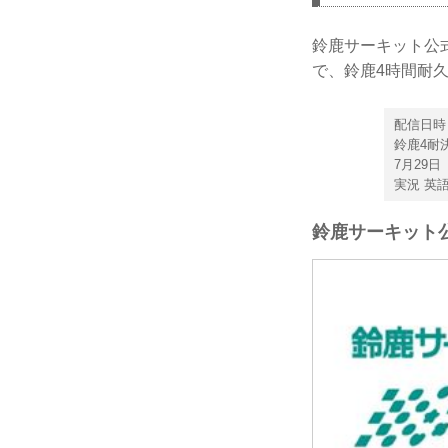
鈴鹿サーキット公式
で、鈴鹿4時間耐
配信日時
鈴鹿4耐決
7月29日
実況 英
鈴鹿サーキット公