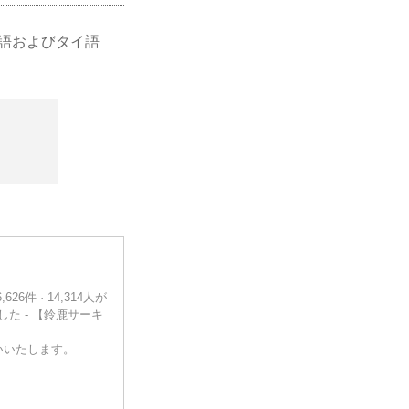
英語およびタイ語
6件 · 14,314人が
した - 【鈴鹿サーキ
いいたします。