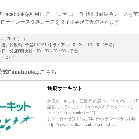
Facebookを利用して、 "コカ·コーラ"鈴鹿8耐決勝レースを
久ロードレース決勝レースをタイ語実況で配信されます！
 7月28日（土）
勝／鈴鹿8耐 予選&TOP10トライアル 8：30～13：30（予定）
（日）鈴鹿8耐決勝 10：30～20：00（予定）
語・タイ語
式Facebookはこちら
鈴鹿サーキット
鈴鹿サーキット、三重県 鈴鹿市 - 「いいね！」116,62
話題にしています · 225,908人がチェックインしま
ット公式Facebookページ】
お問い合わせは下記お問い合わせページからお願
http://www.suzukacircuit.jp/contact_s/