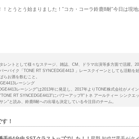
！！とうとう始まりました！"コカ・コーラ鈴鹿8耐"今日は現
タレントとして様々なステージ、雑誌、CM、ドラマ出演等多方面で活躍。20
パーバイク「TONE RT SYNCEDGE4413 」レースクイーンとしても活動
ぱらお酒を飲むこと。
DGE4413レーシング
EDGE4413レーシング"は2013年に発足し、2017年よりTONE株式会社がメイ
TONE RT SYNCEDGE4413"にパワーアップ‼︎"トネ アールティー シンクエ
サン"と読み、鈴鹿8耐への出場も決定している今注目のチーム。
です！
0番手/64台中 SSTクラストップでした！！
星野 知也**選手が