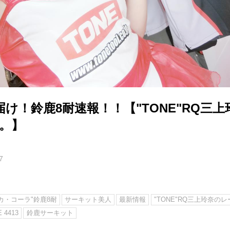
け！鈴鹿8耐速報！！【"TONE"RQ三
弾。】
7
カ・コーラ"鈴鹿8耐
サーキット美人
最新情報
"TONE"RQ三上玲奈の
 4413
鈴鹿サーキット