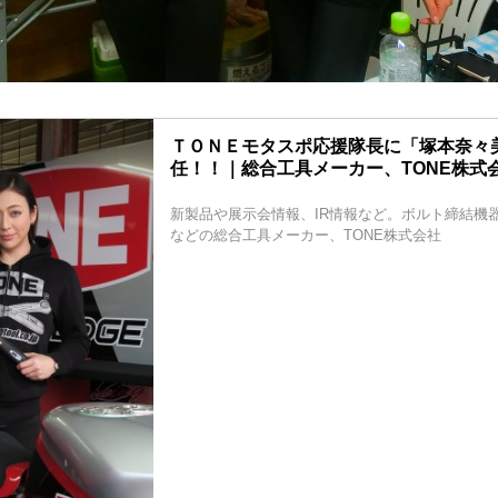
ＴＯＮＥモタスポ応援隊長に「塚本奈々
任！！｜総合工具メーカー、TONE株式
新製品や展示会情報、IR情報など。ボルト締結機
などの総合工具メーカー、TONE株式会社