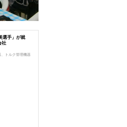
美選手」が就
会社
器、トルク管理機器