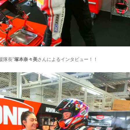
援隊長"
塚本奈々美
さんによるインタビュー！！