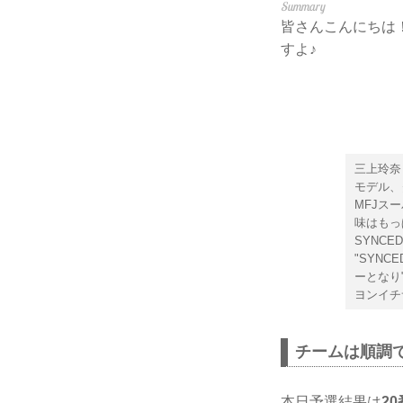
皆さんこんにちは
すよ♪
三上玲奈
モデル、
MFJスー
味はもっ
SYNCE
"SYNC
ーとなり"
ヨンイチ
チームは順調
本日予選結果は
2