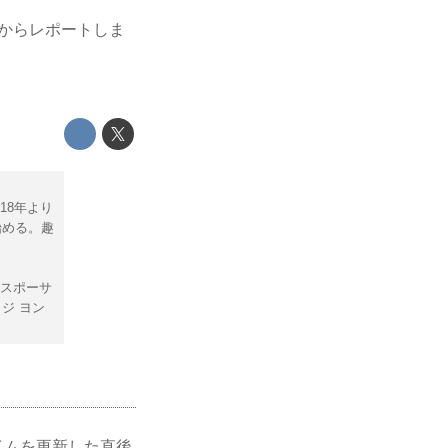
地からレポートしま
18年より
を始める。趣
ンスポーサ
ッジ ヨン
タイムを更新した直後