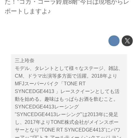
た！"コカ・コーラ鈴鹿8耐"今日は現地からレ
ポートしますよ♪
三上玲奈
モデル、タレントとして様々なステージ、雑誌、
CM、ドラマ出演等多方面で活躍。2018年より
MFJスーパーバイク「TONE RT
SYNCEDGE4413 」レースクイーンとしても活
動を始める。趣味はもっぱらお酒を飲むこと。
SYNCEDGE4413レーシング
"SYNCEDGE4413レーシング"は2013年に発足
し、2017年よりTONE株式会社がメインスポー
サーとなり"TONE RT SYNCEDGE4413"にパワ
ーアップ‼︎"トネ アールティー シンクエッジ ヨン