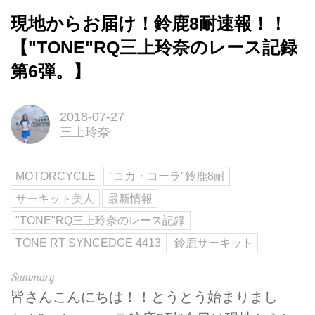
現地からお届け！鈴鹿8耐速報！！
【"TONE"RQ三上玲奈のレース記録
第6弾。】
2018-07-27
三上玲奈
MOTORCYCLE
"コカ・コーラ"鈴鹿8耐
サーキット美人
最新情報
"TONE"RQ三上玲奈のレース記録
TONE RT SYNCEDGE 4413
鈴鹿サーキット
皆さんこんにちは！！とうとう始まりまし