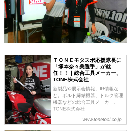
ＴＯＮＥモタスポ応援隊長に
「塚本奈々美選手」が就
任！！｜総合工具メーカー、
TONE株式会社
新製品や展示会情報、IR情報な
ど。ボルト締結機器、トルク管理
機器などの総合工具メーカー、
TONE株式会社
www.tonetool.co.jp