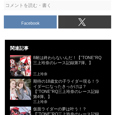
コメントを読む・書く
Facebook
関連記事
8耐は終わらないんだ！【"TONE"RQ
三上玲奈のレース記録第7弾。】
三上玲奈
期待の18歳女の子ライダー現る！ラ
イダーになったきっかけは？
【"TONE"RQ三上玲奈のレース記録
第4弾。】
三上玲奈
仮面ライダーの夢は叶う！？
【"TONE"RQ三上玲奈のレース記録