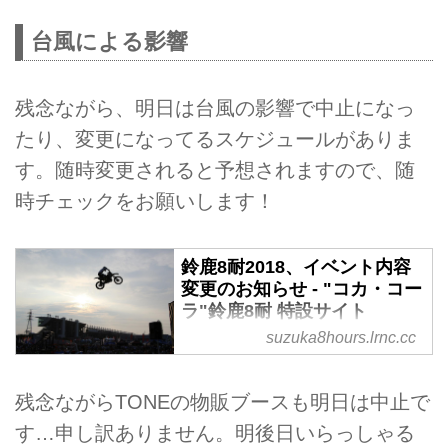
台風による影響
残念ながら、明日は台風の影響で中止になっ
たり、変更になってるスケジュールがありま
す。随時変更されると予想されますので、随
時チェックをお願いします！
鈴鹿8耐2018、イベント内容
変更のお知らせ - "コカ・コー
ラ"鈴鹿8耐 特設サイト
suzuka8hours.lrnc.cc
2018“コカ・コーラ”鈴鹿8時間耐
久ロードレースに関して、イベン
ト内容の変更をお知らせいたしま
残念ながらTONEの物販ブースも明日は中止で
す。
す…申し訳ありません。明後日いらっしゃる