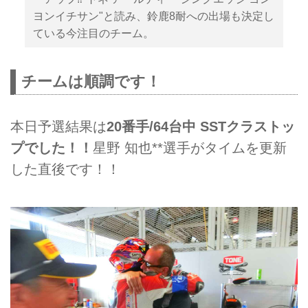
ヨンイチサン"と読み、鈴鹿8耐への出場も決定し
ている今注目のチーム。
チームは順調です！
本日予選結果は
20番手/64台中 SSTクラストッ
プでした！！
星野 知也**選手がタイムを更新
した直後です！！