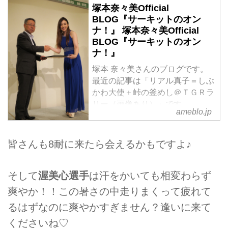
塚本奈々美Official
BLOG『サーキットのオン
ナ！』 塚本奈々美Official
BLOG『サーキットのオン
ナ！』
塚本 奈々美さんのブログです。
最近の記事は「リアル真子＝しぶ
かわ大使＋峠の釜めし＠ＴＧＲラ
リー（画像あり）」です。
ameblo.jp
皆さんも8耐に来たら会えるかもですよ♪
そして
渥美心選手
は汗をかいても相変わらず
爽やか！！この暑さの中走りまくって疲れて
るはずなのに爽やかすぎません？逢いに来て
くださいね♡