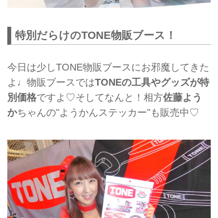
特別だらけのTONE物販ブース！
今日は少しTONE物販ブースにお邪魔してきた
よ♩物販ブースでは
TONEの工具やグッズが特
別価格
ですよ♡そしてなんと！相方
佐藤よう
か
ちゃんの"ようかんステッカー"も販売中♡