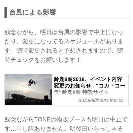
台風による影響
残念ながら、明日は台風の影響で中止になっ
たり、変更になってるスケジュールがありま
す。随時変更されると予想されますので、随
時チェックをお願いします！
鈴鹿8耐2018、イベント内容
変更のお知らせ - "コカ・コー
ラ"鈴鹿8耐 特設サイト
suzuka8hours.lrnc.cc
2018“コカ・コーラ”鈴鹿8時間耐
久ロードレースに関して、イベン
ト内容の変更をお知らせいたしま
残念ながらTONEの物販ブースも明日は中止で
す。
す…申し訳ありません。明後日いらっしゃる