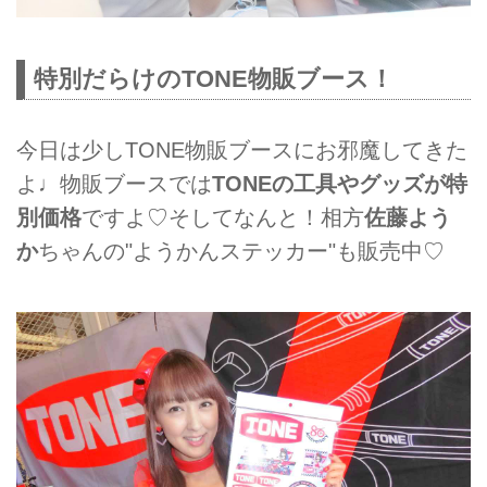
特別だらけのTONE物販ブース！
今日は少しTONE物販ブースにお邪魔してきた
よ♩物販ブースでは
TONEの工具やグッズが特
別価格
ですよ♡そしてなんと！相方
佐藤よう
か
ちゃんの"ようかんステッカー"も販売中♡