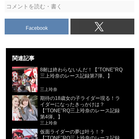
コメントを読む・書く
Facebook
関連記事
8耐は終わらないんだ！【"TONE"RQ
三上玲奈のレース記録第7弾。】
三上玲奈
期待の18歳女の子ライダー現る！ラ
イダーになったきっかけは？
【"TONE"RQ三上玲奈のレース記録
第4弾。】
三上玲奈
仮面ライダーの夢は叶う！？
【"TONE"RQ三上玲奈のレース記録