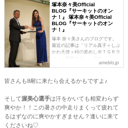
塚本奈々美Official
BLOG『サーキットのオン
ナ！』 塚本奈々美Official
BLOG『サーキットのオン
ナ！』
塚本 奈々美さんのブログです。
最近の記事は「リアル真子＝しぶ
かわ大使＋峠の釜めし＠ＴＧＲラ
リー（画像あり）」です。
ameblo.jp
皆さんも8耐に来たら会えるかもですよ♪
そして
渥美心選手
は汗をかいても相変わらず
爽やか！！この暑さの中走りまくって疲れて
るはずなのに爽やかすぎません？逢いに来て
くださいね♡