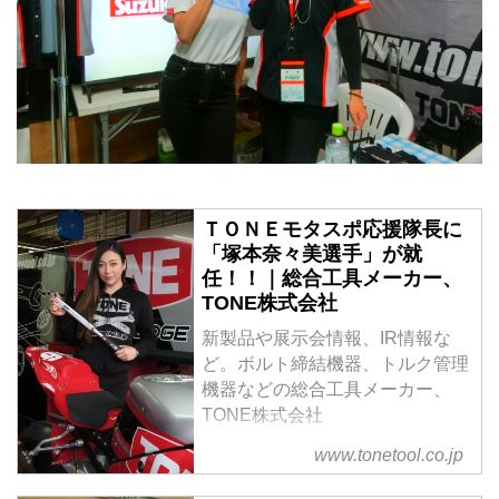
ＴＯＮＥモタスポ応援隊長に
「塚本奈々美選手」が就
任！！｜総合工具メーカー、
TONE株式会社
新製品や展示会情報、IR情報な
ど。ボルト締結機器、トルク管理
機器などの総合工具メーカー、
TONE株式会社
www.tonetool.co.jp