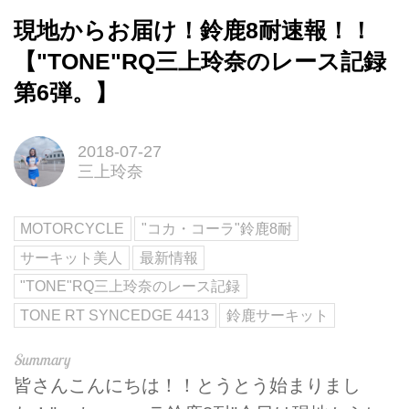
現地からお届け！鈴鹿8耐速報！！
【"TONE"RQ三上玲奈のレース記録
第6弾。】
2018-07-27
三上玲奈
MOTORCYCLE
"コカ・コーラ"鈴鹿8耐
サーキット美人
最新情報
"TONE"RQ三上玲奈のレース記録
TONE RT SYNCEDGE 4413
鈴鹿サーキット
皆さんこんにちは！！とうとう始まりまし