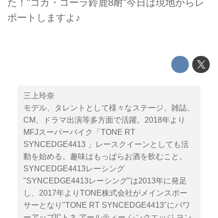
た！"コカ・コーラ鈴鹿8耐"今日は現地からレ
ポートしますよ♪
三上玲奈
モデル、タレントとして様々なステージ、雑誌、
CM、ドラマ出演等多方面で活躍。2018年より
MFJスーパーバイク「TONE RT
SYNCEDGE4413 」レースクイーンとしても活
動を始める。趣味はもっぱらお酒を飲むこと。
SYNCEDGE4413レーシング
"SYNCEDGE4413レーシング"は2013年に発足
し、2017年よりTONE株式会社がメインスポー
サーとなり"TONE RT SYNCEDGE4413"にパワ
ーアップ‼︎"トネ アールティー シンクエッジ ヨン