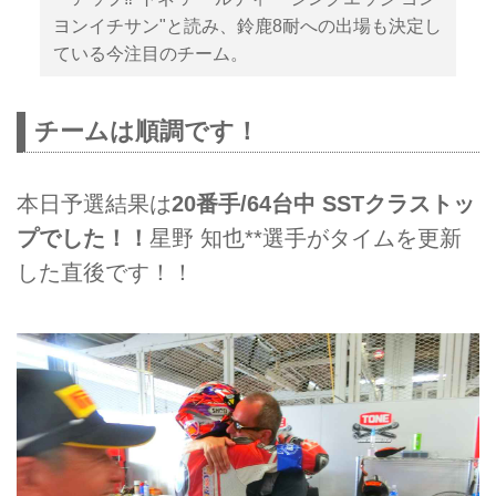
ヨンイチサン"と読み、鈴鹿8耐への出場も決定し
ている今注目のチーム。
チームは順調です！
本日予選結果は
20番手/64台中 SSTクラストッ
プでした！！
星野 知也**選手がタイムを更新
した直後です！！