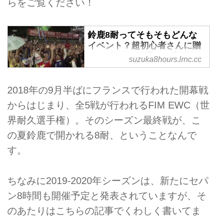
らをご覧ください！
鈴鹿8耐ってそもそもどんな
イベント？超初心者さんに贈
る、8耐のお祭騒ぎな素晴ら
suzuka8hours.lrnc.cc
しさ
鈴鹿8時間耐久ロードレース、通
2018年の9月半ばにフランスで行われた開幕戦
称「鈴鹿8耐」。名前も存在も知
からはじまり、全5戦が行われるFIM EWC（世
ってるけど、8時間バイクがずっ
と走ってるってこと以外よくわか
界耐久選手権）。そのシーズン最終戦が、こ
んないかも？って人、結構いらっ
の夏鈴鹿で開かれる8耐、ということなんで
しゃるのでは。どんな大会で、グ
ッとくるのはどこなのか、解説し
す。
ちゃいます。
ちなみに2019-2020年シーズンは、新たにセパ
ン8時間も開催予定と発表されていますが、そ
のあたりはこちらの記事でくわしく書いてま