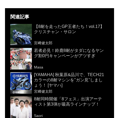
関連記事
【8耐を走ったGP王者たち！vol.17】
クリスチャン・サロン
宮﨑健太郎
若者必見！鈴鹿8耐がタダになるヤン
グ割0円キャンペーンがアツすぎ
Masa
[YAMAHA] 秋葉原&品川で、TECH21
カラーの8耐マシンを"ガン見"しまし
ょう！ [ヤマハ]
宮﨑健太郎
8耐同時開催「8フェス」出演アーテ
ィスト第3弾が最高ラインナップ！
Saori