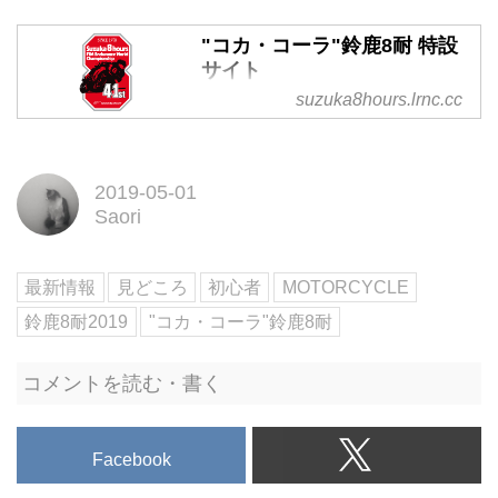
"コカ・コーラ"鈴鹿8耐 特設
サイト
suzuka8hours.lrnc.cc
2019年7月25日（木）～28日
（日）に開催される、2019 FIM世
界耐久選手権シリーズ "コカ·コー
ラ" 鈴鹿8時間耐久ロードレース
2019-05-01
第42回大会の特設サイトです。本
Saori
大会に関する最新情報から歴史、
豆知識まで、さまざまな情報をお
届けします。
最新情報
見どころ
初心者
MOTORCYCLE
鈴鹿8耐2019
"コカ・コーラ"鈴鹿8耐
コメントを読む・書く
Facebook