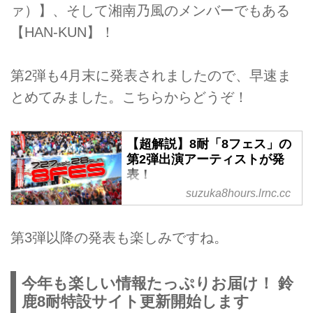
ァ）】、そして湘南乃風のメンバーでもある
【HAN-KUN】！
第2弾も4月末に発表されましたので、早速ま
とめてみました。こちらからどうぞ！
【超解説】8耐「8フェス」の
第2弾出演アーティストが発
表！
suzuka8hours.lrnc.cc
”コカ・コーラ” 鈴鹿8時間耐久ロ
ードレース 第42回大会 のイベン
トエリア「BASE8耐」特設ステ
第3弾以降の発表も楽しみですね。
ージで開催する音楽イベント「8
フェス」の第2弾出演アーティス
トが発表されました！ 一体どん
今年も楽しい情報たっぷりお届け！ 鈴
なわくわくが待っているのか……
鹿8耐特設サイト更新開始します
早速どうぞ！