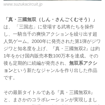
www.suzukacircuit.jp
「真・三國無双（しん・さんごくむそう）」
は、 「三国志」に登場する武将たちを操作
し、一騎当千の爽快アクションを繰り出す超
人気ゲーム。2000年に発売された第1弾がジワ
ジワと知名度を上げ、『真・三國無双2』は約
1年をかけ国内販売本数100万本を達成。その
後も定期的に続編が発売され、
無双系アクシ
ョン
という新たなジャンルを作り出した作品
です。
その最新タイトルである『真・三國無双8』
と、まさかのコラボレーションが実現しまし