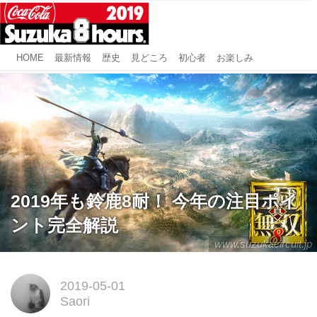
HOME
最新情報
歴史
見どころ
初心者
お楽しみ
2019年も鈴鹿8耐！ 今年の注目ポイ
ント完全解説
www.suzukacircuit.jp
2019-05-01
Saori