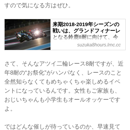
すので気になる方はぜひ。
来期2018-2019年シーズンの
戦いは、グランドフィナーレ
となる鈴鹿8耐に向けて、今
年9月のボルドール24時間か
suzuka8hours.lrnc.cc
らスタートします！ そして
2019-2020年シーズンは、セ
パン8時間が新たに開催され
さて、そんなアツイ二輪レース8耐ですが、近
ることに・・・！ - "コカ・コ
年8耐の“お祭化”がハンパなく、レースのこと
ーラ"鈴鹿8耐 特設サイト
全然知らなくてもめちゃくちゃ楽しめるイベ
今年もアツい戦いが繰り広げられ
ントになっているんです。女性もご家族も、
た"コカ・コーラ 鈴鹿8耐"でした
が、約1ヶ月半後には早くも来期
おじいちゃんも小学生もオールオッケーです
2018-2019年シーズンが始まりま
よ。
す！ 来期のFIM EWC（世界耐
久選手権）カレンダーは全5戦。
その最終戦はもちろん、来年の鈴
ではどんな催しが待っているのか、早速見て