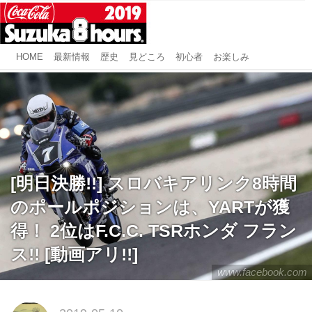
HOME
最新情報
歴史
見どころ
初心者
お楽しみ
[明日決勝!!] スロバキアリンク8時間
のポールポジションは、YARTが獲
得！ 2位はF.C.C. TSRホンダ フラン
ス!! [動画アリ!!]
www.facebook.com