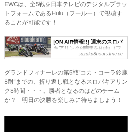
EWCは、全5戦を日本テレビのデジタルプラッ
トフォームであるHulu（フールー）で視聴す
ることが可能です！
[ON AIR情報!!] 週末のスロバ
キアリンク8時間をHulu（フ
suzuka8hours.lrnc.cc
ールー）で視聴しましょう!!
[Hulu] - "コカ・コーラ"鈴鹿8
耐 特設サイト
グランドフィナーレの第5戦"コカ・コーラ鈴鹿
2018-2019年シーズンのFIM
8耐"までの、折り返し戦となるスロバキアリン
EWC（世界耐久選手権）第3戦、
ク8時間・・・。勝者となるのはどのチーム
スロバキアリンク8時間は今週末
の5月11日（土）に決勝が行われ
か？ 明日の決勝を楽しみに待ちましょう！
ます。"コカ・コーラ鈴鹿8耐"を
最終戦とするFIM EWCですが、
シーズン全5戦をHulu（フール
ー）で視聴できるって、ご存知で
したか？