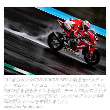
111番のホンダCBR1000RR SP2を駆るセバスチャ
ン・ギムバートとヨニー・ヘルナンデスは、ともに
2分18秒を切るタイムを記録。チームの3人のライダ
ーのベストラップの平均で、スロバキアリンク8時
間の暫定ポールを獲得しました。
www.facebook.com