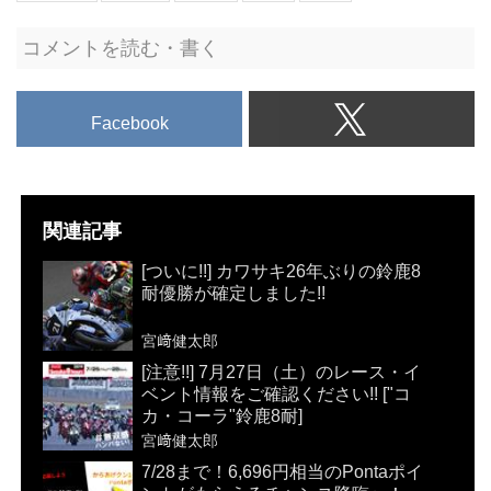
コメントを読む・書く
Facebook
関連記事
[ついに!!] カワサキ26年ぶりの鈴鹿8
耐優勝が確定しました!!
宮﨑健太郎
[注意!!] 7月27日（土）のレース・イ
ベント情報をご確認ください!! ["コ
カ・コーラ"鈴鹿8耐]
宮﨑健太郎
7/28まで！6,696円相当のPontaポイ