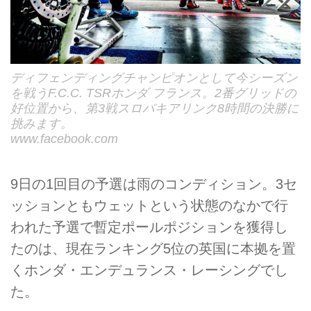
ディフェンディングチャンピオンとして今シーズン
を戦うF.C.C. TSRホンダ フランス。2番グリッドの
好位置から、第3戦スロバキアリンク8時間の決勝に
挑みます。
www.facebook.com
9日の1回目の予選は雨のコンディション。3セ
ッションともウェットという状態のなかで行
われた予選で暫定ポールポジションを獲得し
たのは、現在ランキング5位の英国に本拠を置
くホンダ・エンデュランス・レーシングでし
た。