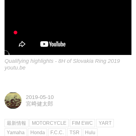
Qualifying highlights - 8H of Slovakia Ring 2019
youtu.be
2019-05-10
宮﨑健太郎
最新情報
MOTORCYCLE
FIM EWC
YART
Yamaha
Honda
F.C.C.
TSR
Hulu