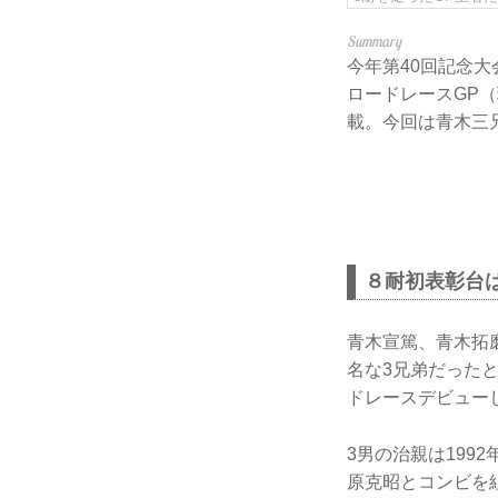
今年第40回記念大
ロードレースGP（
載。今回は青木三兄
８耐初表彰台
青木宣篤、青木拓
名な3兄弟だった
ドレースデビュー
3男の治親は199
原克昭とコンビを組