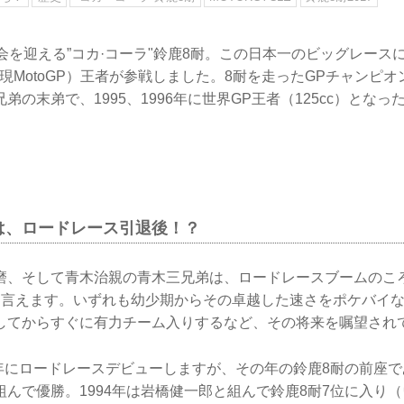
会を迎える”コカ·コーラ"鈴鹿8耐。この日本一のビッグレース
現MotoGP）王者が参戦しました。8耐を走ったGPチャンピ
弟の末弟で、1995、1996年に世界GP王者（125cc）とな
は、ロードレース引退後！？
磨、そして青木治親の青木三兄弟は、ロードレースブームのこ
と言えます。いずれも幼少期からその卓越した速さをポケバイ
してからすぐに有力チーム入りするなど、その将来を嘱望され
2年にロードレースデビューしますが、その年の鈴鹿8耐の前座
んで優勝。1994年は岩橋健一郎と組んで鈴鹿8耐7位に入り