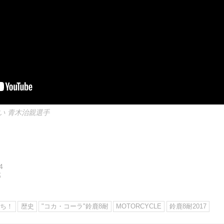
い 青木治親選手
4
郎
たち！
歴史
"コカ・コーラ"鈴鹿8耐
MOTORCYCLE
鈴鹿8耐2017