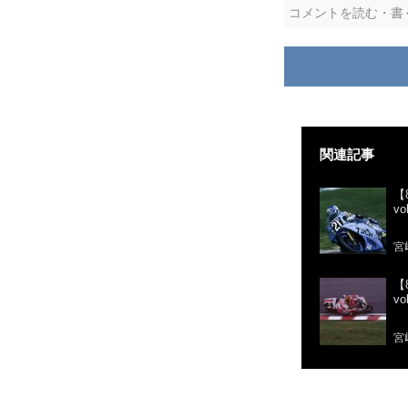
コメントを読む・書
関連記事
【
v
宮
【
v
宮