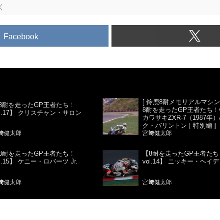
く
Facebook
[ 鈴鹿8耐メモリアルマシン 
8耐を走ったGP王者たち！
8耐を走ったGP王者たち！vol
ol.17】 クリスチャン・サロン
カワサキZXR-7（1987年）
ク・バリントン [ 特別編 ]
﨑健太郎
宮﨑健太郎
8耐を走ったGP王者たち！
【8耐を走ったGP王者たち
ol.15】 ケニー・ロバーツ Jr.
vol.14】 ニッキー・ヘイ
﨑健太郎
宮﨑健太郎