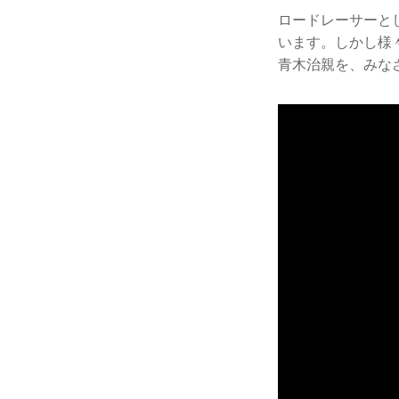
ロードレーサーと
います。しかし様
青木治親を、みな