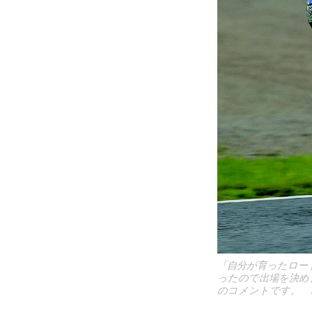
「自分が育ったロー
ったので出場を決め
のコメントです。 