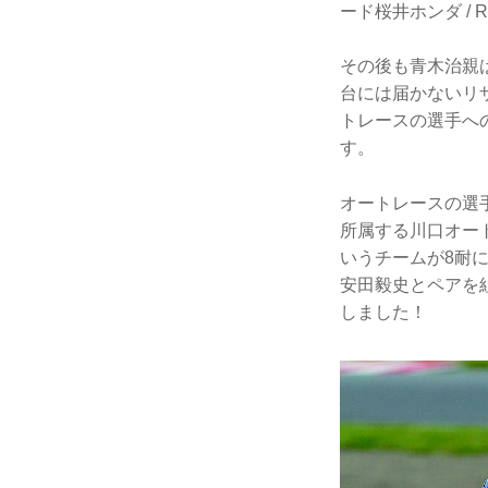
ード桜井ホンダ /
その後も青木治親
台には届かないリ
トレースの選手へ
す。
オートレースの選
所属する川口オー
いうチームが8耐
安田毅史とペアを組
しました！