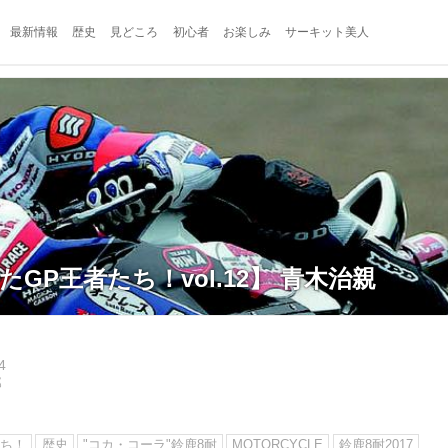
最新情報
歴史
見どころ
初心者
お楽しみ
サーキット美人
たGP王者たち！vol.12】 青木治親
4
郎
たち！
歴史
"コカ・コーラ"鈴鹿8耐
MOTORCYCLE
鈴鹿8耐2017