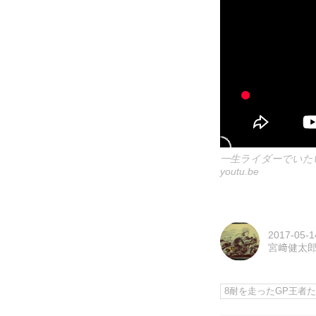
一生ライダーでいた
youtu.be
2017-05-1
宮﨑健太
8耐を走ったGP王者