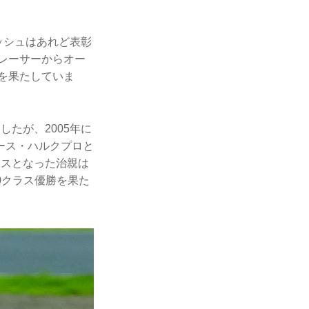
。
ッシュはあれど表彰
ドレーサーからオー
ーを果たしていま
たが、2005年に
ース・ハルクプロと
ースとなった治親は
00クラス優勝を果た