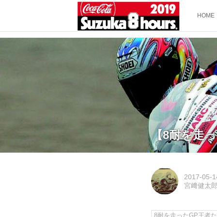
HOME
【8耐を走っ
2017-05-1
宮﨑健太
8耐を走ったGP王者