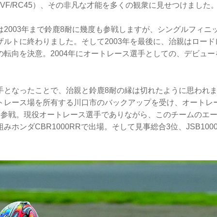
 RVF/RC45）、その非凡な才能を多くの観衆に見せつけました
は2003年まで鈴鹿8耐に幾度も参戦しますが、シングルフィニ
ザルトに終わりました。そして2003年を最後に、治親はロー
の転向を決意。2004年にオートレース選手としての、デビュ
手となったことで、治親と鈴鹿8耐の縁は切れたように思われまし
トレース場を所有する川口市のバックアップを受け、オートレ
に参戦。現役オートレース選手でありながら、このチームのエ
みホンダCBR1000RRで出場。そして見事総合3位、JSB10