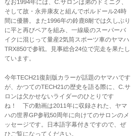
なお1994年には、C.サロンは弟のドミニク、
そして故・永井康友と組んでボルドール24時
間に優勝。また1996年の鈴鹿8耐では久しぶり
に平と再びペアを組み、一線級のスーパーバ
イクに混じって量産2気筒スポーツ車のヤマハ
TRX850で参戦。見事総合24位で完走を果たし
ています。
今年TECH21復刻版カラーが話題のヤマハです
が、かつてのTECH21の歴史を語る際に、C.サ
ロンは欠かせないライダーのひとりです
ね！ 下の動画は2011年に収録された、ヤマ
ハの世界GP参戦50周年に向けてのサロンのメ
ッセージです。日本語字幕付きですので、ぜ
ひご覧になってください。