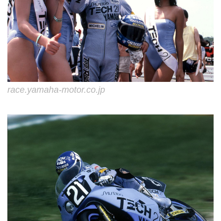
race.yamaha-motor.co.jp