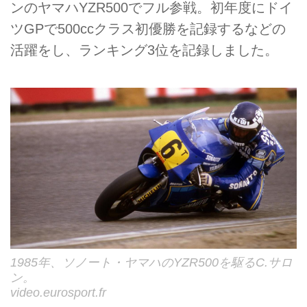
ンのヤマハYZR500でフル参戦。初年度にドイ
ツGPで500ccクラス初優勝を記録するなどの
活躍をし、ランキング3位を記録しました。
1985年、ソノート・ヤマハのYZR500を駆るC.サロ
ン。
video.eurosport.fr