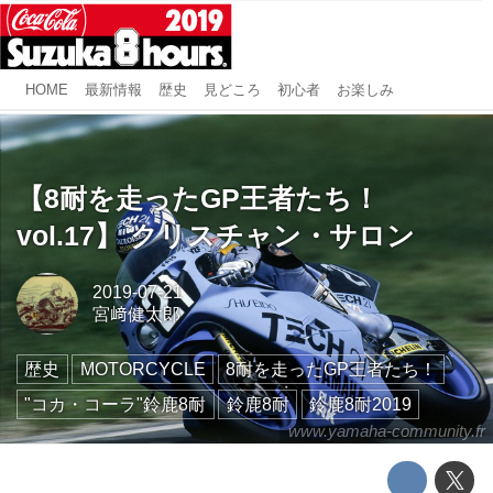
HOME
最新情報
歴史
見どころ
初心者
お楽しみ
【8耐を走ったGP王者たち！
vol.17】 クリスチャン・サロン
2019-07-21
宮﨑健太郎
歴史
MOTORCYCLE
8耐を走ったGP王者たち！
"コカ・コーラ"鈴鹿8耐
鈴鹿8耐
鈴鹿8耐2019
www.yamaha-community.fr