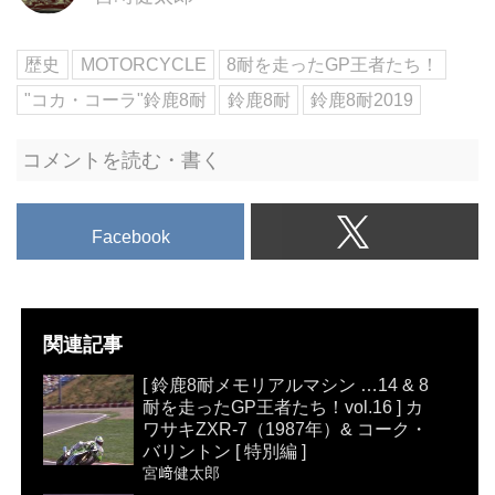
歴史
MOTORCYCLE
8耐を走ったGP王者たち！
"コカ・コーラ"鈴鹿8耐
鈴鹿8耐
鈴鹿8耐2019
コメントを読む・書く
Facebook
関連記事
[ 鈴鹿8耐メモリアルマシン …14 & 8
耐を走ったGP王者たち！vol.16 ] カ
ワサキZXR-7（1987年）& コーク・
バリントン [ 特別編 ]
宮﨑健太郎