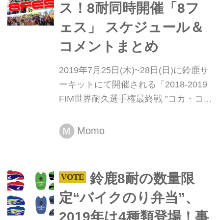
ス！8耐同時開催「8フ
ェス」 スケジュール＆
コメントまとめ
2019年7月25日(木)~28日(日)に鈴鹿サ
ーキットにて開催される「2018-2019
FIM世界耐久選手権最終戦 ”コカ・コー
ラ” 鈴鹿8時間 耐久ロードレース 第42
回大会」のイベントエリア「BASE8
Momo
M
耐」特設ステージで開催する音楽イベ
ント「8フェス」の出演スケジュール
が決定。これは要保存！
鈴鹿8耐の数量限
定“バイクのり弁当”、
2019年は4種類登場！事