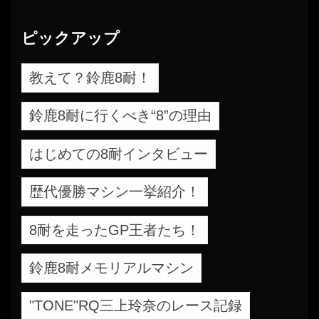
ピックアップ
教えて？鈴鹿8耐！
鈴鹿8耐に行くべき“8”の理由
はじめての8耐インタビュー
歴代優勝マシン一挙紹介！
8耐を走ったGP王者たち！
鈴鹿8耐メモリアルマシン
"TONE"RQ三上玲奈のレース記録