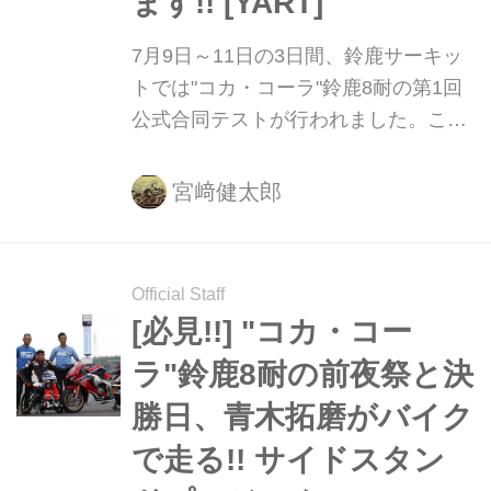
ます!! [YART]
7月9日～11日の3日間、鈴鹿サーキッ
トでは"コカ・コーラ"鈴鹿8耐の第1回
公式合同テストが行われました。こち
らに紹介する動画は、FIM EWC（世界
耐久選手権）レギュラーチームの
宮﨑健太郎
YARTのメンバー、ニッコロ・カネパ
のオンボード映像です。その迫力をぜ
ひ体感してください！
Official Staff
[必見!!] "コカ・コー
ラ"鈴鹿8耐の前夜祭と決
勝日、青木拓磨がバイク
で走る!! サイドスタン