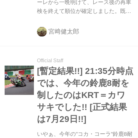
ーレから一晩明けて、レース後の再車
検を終えて順位が確定しました。既報
の暫定結果どおり、KRT（カワサキ・
レーシング・チーム）が優勝！ となり
宮﨑健太郎
ました！
Official Staff
[暫定結果!!] 21:35分時点
では、今年の鈴鹿8耐を
制したのはKRT＝カワ
サキでした!! [正式結果
は7月29日!!]
いやぁ、今年の"コカ・コーラ"鈴鹿8耐