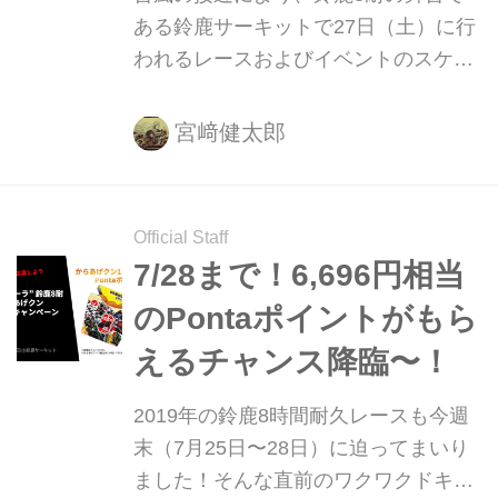
ある鈴鹿サーキットで27日（土）に行
われるレースおよびイベントのスケジ
ュール等に変更があります。会場へ足
を運ばれる方は、ぜひチェックしてく
宮﨑健太郎
ださい！
Official Staff
7/28まで！6,696円相当
のPontaポイントがもら
えるチャンス降臨〜！
2019年の鈴鹿8時間耐久レースも今週
末（7月25日〜28日）に迫ってまいり
ました！そんな直前のワクワクドキド