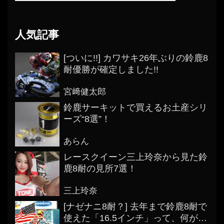
人気記事
[ついに!!] カワサキ26年ぶりの鈴鹿8
耐優勝が確定しました!!
宮﨑健太郎
鈴鹿サーキットで買えるお土産シリ
ーズ“8選”！
あらん
レースクイーン三上玲奈から見た鈴
鹿8耐の見所7選！
三上玲奈
[ナゼナニ8耐？] 去年まで鈴鹿8耐で
使えた「16.5インチ」って、何がス