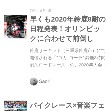
動を共有したい！ という方はパブリッ
Official Staff
クビューイング会場にお出かけしてみ
早くも2020年鈴鹿8耐の
てはいかがでしょうか？
日程発表！オリンピッ
クに合わせて前倒し
鈴鹿サーキット（三重県鈴鹿市）にて
開催される「”コカ･コーラ” 鈴鹿8時間
耐久ロードレース」の、2020年大会の
決勝日が、7月19日に決定！
Saori
バイクレース×音楽フェ