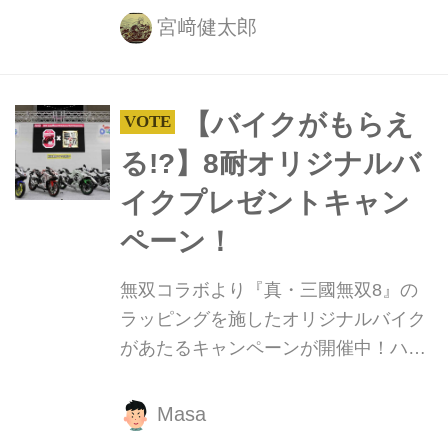
Teamに所属するM.V.D.マークがビッグ
宮﨑健太郎
ハイサイドを喫し、右手首と肋骨を折
る大怪我をしました・・・。今年、"コ
カ・コーラ"鈴鹿8耐の同一チーム5連
【バイクがもらえ
覇を目指すヤマハ・ファクトリー・レ
る!?】8耐オリジナルバ
ーシング・チーム・・・ピンチで
す・・・!!
イクプレゼントキャン
ペーン！
無双コラボより『真・三國無双8』の
ラッピングを施したオリジナルバイク
があたるキャンペーンが開催中！ハッ
シュタグをつけてツイートすると当選
確率が2倍に!? 期間は2019年6月1日
Masa
(土)〜7月27日(土)12：00 まで。