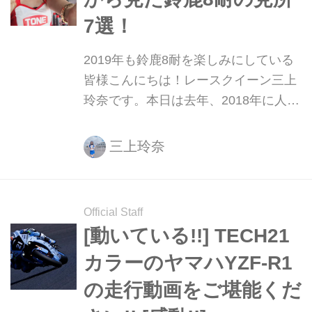
いましょう！（笑）
7選！
2019年も鈴鹿8耐を楽しみにしている
皆様こんにちは！レースクイーン三上
玲奈です。本日は去年、2018年に人生
初の鈴鹿8耐を体験した私が、鈴鹿8耐
の見所をご紹介させて頂きます♩
三上玲奈
Official Staff
[動いている!!] TECH21
カラーのヤマハYZF-R1
の走行動画をご堪能くだ