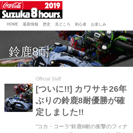
HOME
最新情報
歴史
見どころ
初心者
お楽しみ
鈴鹿8耐
Official Staff
[ついに!!] カワサキ26年
ぶりの鈴鹿8耐優勝が確
定しました!!
"コカ・コーラ"鈴鹿8耐の衝撃のフィナ