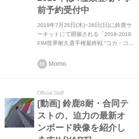
前予約受付中
2019年7月25日(木)~28日(日)に鈴鹿サ
ーキットにて開催される「2018-2019
FIM世界耐久選手権最終戦 ”コカ・コー
ラ” 鈴鹿8時間耐久ロードレース 第42
回大会」において、2017年より販売を
Momo
M
開始し人気商品となっている「バイク
のり弁当」の発売が決定いたしまし
た。
Official Staff
[動画] 鈴鹿8耐・合同テ
ストの、迫力の最新オ
ンボード映像を紹介し