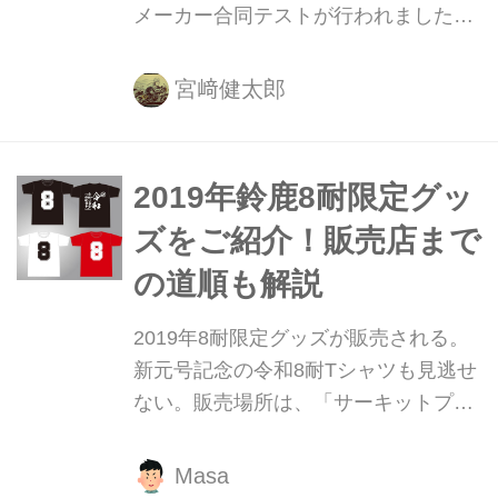
メーカー合同テストが行われました。
各チームの動向が気になりますが、や
はり一番注目しちゃうのはTECH21復
宮﨑健太郎
刻カラーをまとったヤマハ・ファクト
リー・レーシング・チームのYZF-R1
ですね！
2019年鈴鹿8耐限定グッ
ズをご紹介！販売店まで
の道順も解説
2019年8耐限定グッズが販売される。
新元号記念の令和8耐Tシャツも見逃せ
ない。販売場所は、「サーキットプラ
ザ」と「GPスクエア内オフィシャル
ショップ」にある。当日迷わないよう
Masa