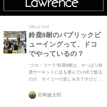
ったクリスチャン・サロンです。 米豪
ライダー全盛期の'80年代500ccクラス
でも活躍!! 1955年生まれのフランス人
であるクリスチャン・サロンは、1976
Official Staff
年のチェコスロバキア350ccクラスで
鈴鹿8耐のパブリックビ
GPデビューを果たします（決勝10
ューイングって、ドコ
位）。そして翌1977年のドイ...
でやっているの？
"コカ・コーラ"鈴鹿8耐は、やっぱり鈴
鹿サーキットに足を運んでLIVEで観る
のが、サイコーの楽しみ方ですけど、
諸般の事情で行けないって方も多いで
しょうね。おうちで1人でBS日テレや
宮﨑健太郎
Hulu（フールー）などで観戦・・・と
いう手もありますけど、多くの人と感