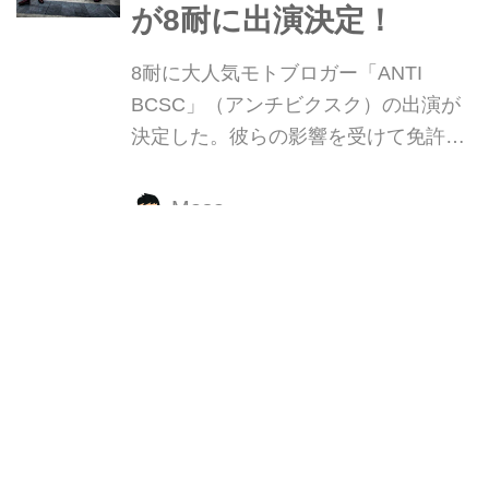
が8耐に出演決定！
8耐に大人気モトブロガー「ANTI
BCSC」（アンチビクスク）の出演が
決定した。彼らの影響を受けて免許を
取得したという声も多く、そんなバイ
クの魅力を届ける「ANTI BCSC」をこ
Masa
ちらでご紹介する。
若者必見！鈴鹿8耐がタ
ダになるヤング割0円キ
ャンペーンがアツすぎ
2019年も16歳〜22歳が事前申し込み
することで、「観戦券」と「B、Q、R