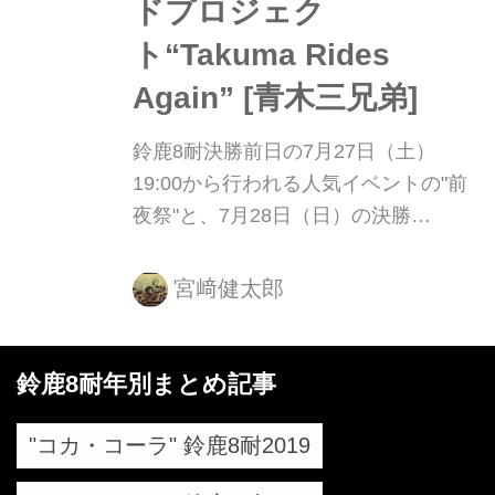
ドプロジェク
ト“Takuma Rides
Again” [青木三兄弟]
鈴鹿8耐決勝前日の7月27日（土）
19:00から行われる人気イベントの"前
夜祭"と、7月28日（日）の決勝
前・・・全日本、そして世界ロードレ
ースGPで活躍した青木拓磨が、久し
宮﨑健太郎
ぶりに大観衆の前でレーシングマシン
に乗って走行する姿を披露してくれま
す！ これは絶対見逃せないですね！
鈴鹿8耐年別まとめ記事
"コカ・コーラ" 鈴鹿8耐2019