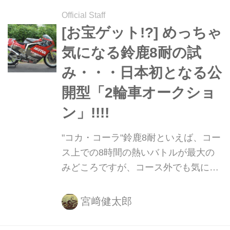
すが、先ほどホンダから今年度参戦体
Official Staff
制が明らかにされました。
[お宝ゲット!?] めっちゃ
気になる鈴鹿8耐の試
み・・・日本初となる公
開型「2輪車オークショ
ン」!!!!
"コカ・コーラ"鈴鹿8耐といえば、コー
ス上での8時間の熱いバトルが最大の
みどころですが、コース外でも気にな
る催しがテンコ盛りなのです。そのひ
とつが「2輪車オークション」！ どん
宮﨑健太郎
なお宝バイクがオークションに出品さ
れるのか・・・？ 今から気になります