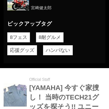
ゴかったの？
宮﨑健太郎
ピックアップタグ
8フェス
8耐グルメ
応援グッズ
ハンパない
Official Staff
[YAMAHA] 今すぐ家捜
し！ 当時のTECH21グ
ッズを探そう!! ユニー