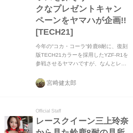
クなプレゼントキャン
ペーンをヤマハが企画!!
[TECH21]
今年の"コカ・コーラ"鈴鹿8耐に、復刻
版TECH21カラーを採用したYZF-R1を
参戦させるヤマハですが、なんとレー
スウィーク中に面白いプレゼントキャ
ンペーンを企画しています。それは
宮﨑健太郎
1980年代当時のTECH21グッズを鈴鹿
8耐のヤマハファンブース提示するだ
けで、ヤマハ8耐オリジナルTシャツを
Official Staff
限定数プレゼントする、というもの！
レースクイーン三上玲奈
今すぐ実家のかあちゃん・・・もと
から見た鈴鹿8耐の見所
い、母上に電話して家捜しをしてもら