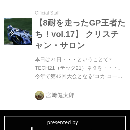
Official Staff
【8耐を走ったGP王者た
ち！vol.17】 クリスチ
ャン・サロン
本日は21日・・・ということで?
TECH21（テック21）ネタを・・・。
今年で第42回大会となる”コカ·コー
ラ"鈴鹿8耐。この日本一のビッグレー
スには、これまで数多くの世界ロード
宮﨑健太郎
レースGP（現MotoGP）王者が参戦し
ました。8耐を走ったGPチャンピオン
を紹介する連載、今回は1984年に世界
ロードレースGP250ccクラス王者とな