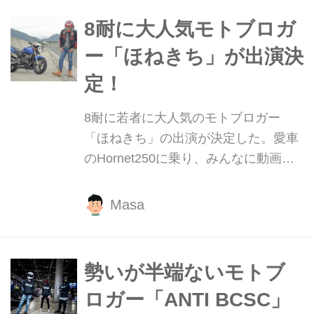
ね！
8耐に大人気モトブロガ
ー「ほねきち」が出演決
定！
8耐に若者に大人気のモトブロガー
「ほねきち」の出演が決定した。愛車
のHornet250に乗り、みんなに動画で
バイクの楽しさを教えてくれる彼。オ
ススメ動画も必見だ！
Masa
勢いが半端ないモトブ
ロガー「ANTI BCSC」