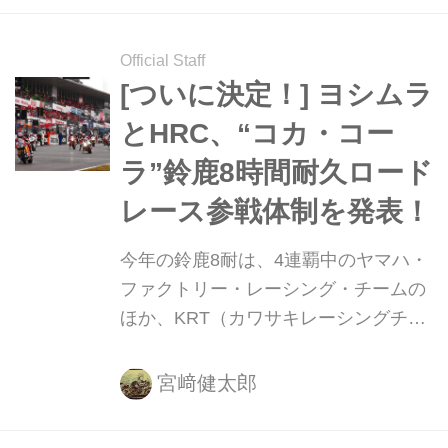
Official Staff
[ついに決定！] ヨシムラ
とHRC、“コカ・コー
ラ”鈴鹿8時間耐久ロード
レース参戦体制を発表！
今年の鈴鹿8耐は、4連覇中のヤマハ・
ファクトリー・レーシング・チームの
ほか、KRT（カワサキレーシングチー
ム）、そしてTeam HRCがファクトリ
ー体制で対決することが最大の注目点
宮﨑健太郎
になっています。すでにヤマハとカワ
サキは起用するライダーを公表してま