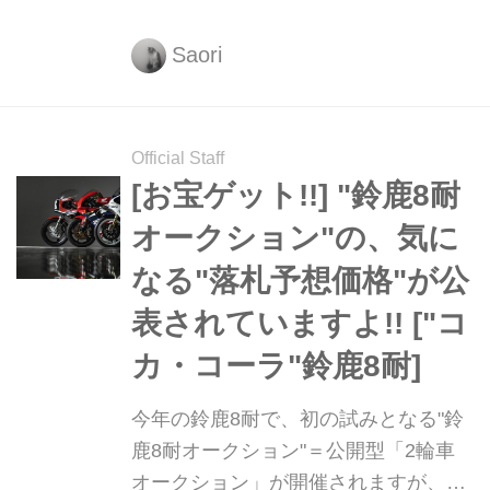
キの今、限定からあげクン発売を記念
してPontaポイントプレゼントキャン
Saori
ペーンが7月23日〜28日限定で行われ
ているんです。
Official Staff
[お宝ゲット!!] "鈴鹿8耐
オークション"の、気に
なる"落札予想価格"が公
表されていますよ!! ["コ
カ・コーラ"鈴鹿8耐]
今年の鈴鹿8耐で、初の試みとなる"鈴
鹿8耐オークション"＝公開型「2輪車
オークション」が開催されますが、気