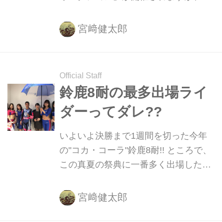
になる出品車両とそのほとんどの落札
予想価格が公表されました！ あこがれ
宮﨑健太郎
のクラシックモデルや、珠玉のレーシ
ングマシンまで、出品車両の顔ぶれは
さまざま・・・。あなたにとっての"お
Official Staff
宝"があったら、ぜひゲットすることに
鈴鹿8耐の最多出場ライ
チャレンジしてください！
ダーってダレ??
いよいよ決勝まで1週間を切った今年
の"コカ・コーラ"鈴鹿8耐!! ところで、
この真夏の祭典に一番多く出場したこ
とがあるライダーがどなたか、みなさ
んはご存知でしょうか？
宮﨑健太郎