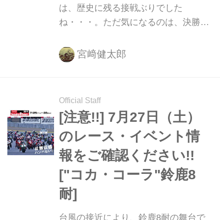
は、歴史に残る接戦ぶりでした
ね・・・。ただ気になるのは、決勝を
終えて数時間を経た今も、正式に優勝
チームが確定していないこと・・・で
宮﨑健太郎
す。
Official Staff
[注意!!] 7月27日（土）
のレース・イベント情
報をご確認ください!!
["コカ・コーラ"鈴鹿8
耐]
台風の接近により、鈴鹿8耐の舞台で