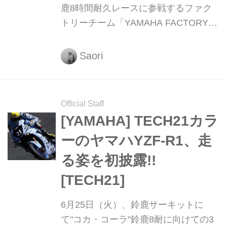
鹿8時間耐久レースに参戦するファク
トリーチーム「YAMAHA FACTORY
RACING TEAM」のTECH21カラー
「YZF-R1」の展示イベントが開催！
Saori
間近で見られるなんてレアすぎる。
Official Staff
[YAMAHA] TECH21カラ
ーのヤマハYZF-R1、走
る姿を初披露!!
[TECH21]
6月25日（火）、鈴鹿サーキットに
て"コカ・コーラ"鈴鹿8耐に向けての3