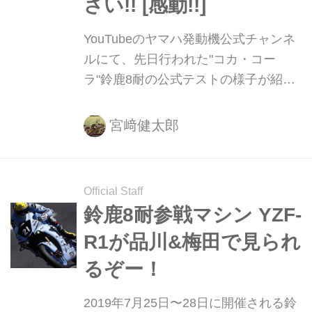
さい!! [感動!!]
YouTubeのヤマハ発動機公式チャンネ
ルにて、先日行われた"コカ・コー
ラ"鈴鹿8耐の公式テストの様子が紹介
されています。話題の初代TECH21復
刻カラーをまとったヤマハYZF-R1が
宮﨑健太郎
疾走する姿を、動画にてぜひご確認く
ださい！
Official Staff
鈴鹿8耐参戦マシン YZF-
R1が品川&梅田で見られ
るぞー！
2019年7月25日〜28日に開催される鈴