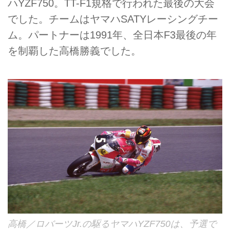
ハYZF750。TT-F1規格で行われた最後の大会
でした。チームはヤマハSATYレーシングチー
ム。パートナーは1991年、全日本F3最後の年
を制覇した高橋勝義でした。
高橋／ロバーツJr.の駆るヤマハYZF750は、予選で