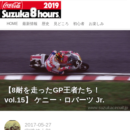
HOME
最新情報
歴史
見どころ
初心者
お楽しみ
【8耐を走ったGP王者たち！
vol.15】 ケニー・ロバーツ Jr.
www.suzukacircuit.jp
2017-05-27