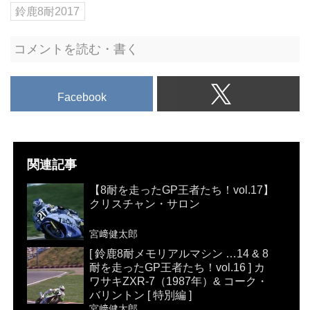
鈴鹿8耐2017
コメントを読む・書く
Facebook
関連記事
【8耐を走ったGP王者たち！vol.17】
クリスチャン・サロン
宮﨑健太郎
[ 鈴鹿8耐メモリアルマシン …14 & 8
耐を走ったGP王者たち！vol.16 ] カ
ワサキZXR-7（1987年）& コーク・
バリントン [ 特別編 ]
宮﨑健太郎