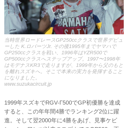
当時世界ロードレースGP250ccクラスで世界デビュ
ーした K.ロバーツJr. その後1995年までヤマハで
GP250ccクラスを戦い、1996年はYZR500で
GP500ccクラスへステップアップ。1997〜1998年
はモデナスKR3で走りますが、1999年から父のもと
を離れスズキへ。そこで本来の実力を発揮すること
になりました。
www.suzukacircuit.jp
1999年スズキでRGV-Γ500でGP初優勝を達成
すると、この年年間4勝でランキング2位に躍
進。そして翌2000年に4勝をあげ、見事ケビ