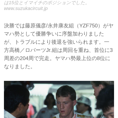
は15位とイマイチのポジションでした。
www.suzukacircuit.jp
決勝では藤原儀彦/永井康友組（YZF750）がヤ
マハ勢として優勝争いに序盤加わりました
が、トラブルにより後退を強いられます。一
方高橋／ロバーツJr.組は周回を重ね、首位に3
周差の204周で完走。ヤマハ勢最上位の8位に
なりました。