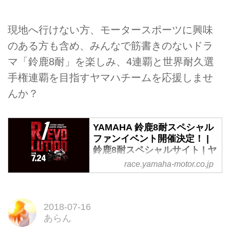
現地へ行けない方、モータースポーツに興味
のある方も含め、みんなで筋書きのないドラ
マ「鈴鹿8耐」を楽しみ、4連覇と世界耐久選
手権連覇を目指すヤマハチームを応援しませ
んか？
YAMAHA 鈴鹿8耐スペシャル
ファンイベント開催決定！ |
鈴鹿8耐スペシャルサイト | ヤ
マハ発動機株式会社
race.yamaha-motor.co.jp
鈴鹿8耐・開幕直前スペシャル企
画が進行しています！ まずは、7
月24日（火）11:00〜19:00、東
2018-07-16
京・六本木のランドマーク、東京
あらん
ミッドタウン キャノピースクエ