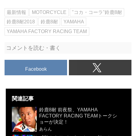
アにて、参加無料のファンイベン
ト20......
最新情報
MOTORCYCLE
"コカ・コーラ"鈴鹿8耐
鈴鹿8耐2018
鈴鹿8耐
YAMAHA
YAMAHA FACTORY RACING TEAM
コメントを読む・書く
Facebook
関連記事
鈴鹿8耐 前夜祭、YAMAHA
FACTORY RACING TEAMトークシ
ョーが決定！
あらん