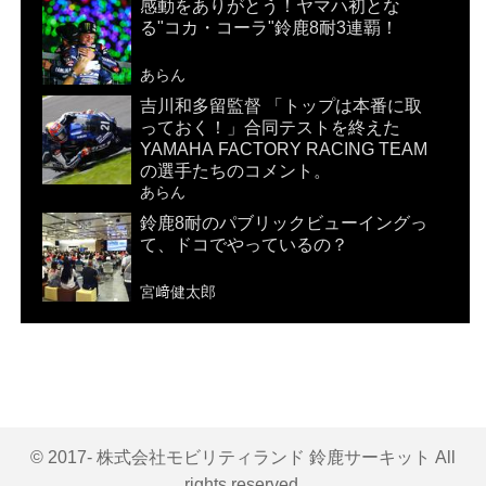
感動をありがとう！ヤマハ初とな
る"コカ・コーラ"鈴鹿8耐3連覇！
あらん
吉川和多留監督 「トップは本番に取
っておく！」合同テストを終えた
YAMAHA FACTORY RACING TEAM
の選手たちのコメント。
あらん
鈴鹿8耐のパブリックビューイングっ
て、ドコでやっているの？
宮﨑健太郎
© 2017- 株式会社モビリティランド 鈴鹿サーキット All
rights reserved.