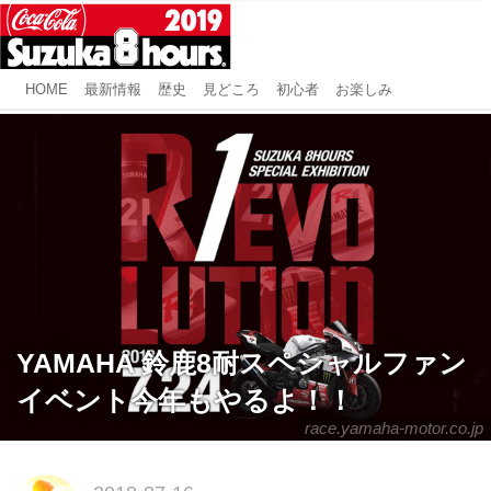
HOME
最新情報
歴史
見どころ
初心者
お楽しみ
YAMAHA 鈴鹿8耐スペシャルファン
イベント今年もやるよ！！
race.yamaha-motor.co.jp