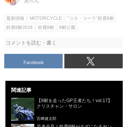
あらん
最新情報
MOTORCYCLE
"コカ・コーラ"鈴鹿8耐
鈴鹿8耐2018
鈴鹿8耐
8耐公園
コメントを読む・書く
Facebook
関連記事
【8耐を走ったGP王者たち！vol.17】
クリスチャン・サロン
宮﨑健太郎
若者必見！鈴鹿8耐がタダになるヤン