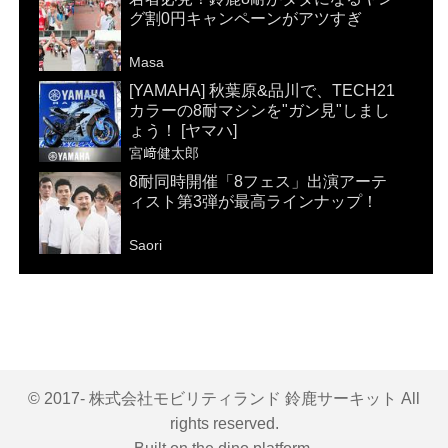
グ割0円キャンペーンがアツすぎ
Masa
[YAMAHA] 秋葉原&品川で、TECH21
カラーの8耐マシンを"ガン見"しまし
ょう！ [ヤマハ]
宮﨑健太郎
8耐同時開催「8フェス」出演アーテ
ィスト第3弾が最高ラインナップ！
Saori
© 2017- 株式会社モビリティランド 鈴鹿サーキット All
rights reserved.