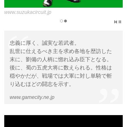
www.gamecity.ne.jp
www.suzukacircuit.jp
忠義に厚く、誠実な若武者。
乱世に仕えるべき主を求め各地を歴訪した
末に、劉備の人柄に惚れ込み臣下となる。
後に、蜀の五虎大将に数えられる。性格は
穏やかだが、戦場では大軍に対し単騎で斬
り込むほどの闘志を示す。
www.gamecity.ne.jp