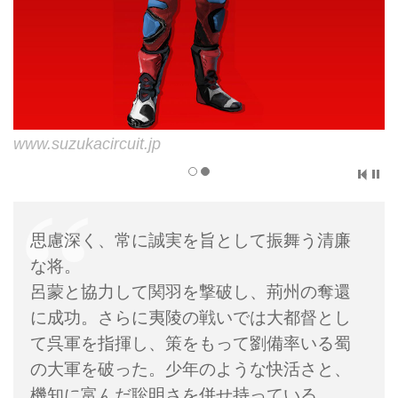
www.gamecity.ne.jp
www.suzukacircuit.jp
思慮深く、常に誠実を旨として振舞う清廉
な将。
呂蒙と協力して関羽を撃破し、荊州の奪還
に成功。さらに夷陵の戦いでは大都督とし
て呉軍を指揮し、策をもって劉備率いる蜀
の大軍を破った。少年のような快活さと、
機知に富んだ聡明さを併せ持っている。