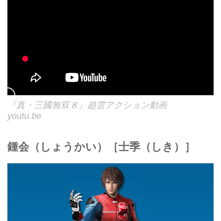
『真・三國無双８』趙雲アクション動画
youtu.be
鍾会（しょうかい）［士季（しき）］