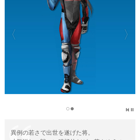
www.gamecity.ne.jp
異例の若さで出世を遂げた将。