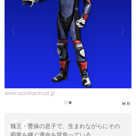
www.gamecity.ne.jp
www.suzukacircuit.jp
魏王・曹操の息子で、生まれながらにその
覇業を継ぐ運命を背負っている。