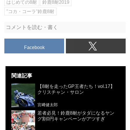
はじめての8耐
鈴鹿8耐2019
"コカ・コーラ"鈴鹿8耐
コメントを読む・書く
Facebook
関連記事
【8耐を走ったGP王者たち！vol.17】
クリスチャン・サロン
宮﨑健太郎
若者必見！鈴鹿8耐がタダになるヤン
グ割0円キャンペーンがアツすぎ