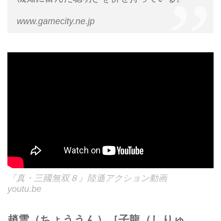
www.gamecity.ne.jp
『真・三國無双８』陸遜アクション動画
youtu.be
趙雲（ちょううん）［子龍（しりゅ