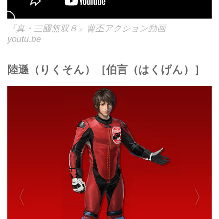
『真・三國無双８』曹丕アクション動画
youtu.be
陸遜（りくそん）［伯言（はくげん）］