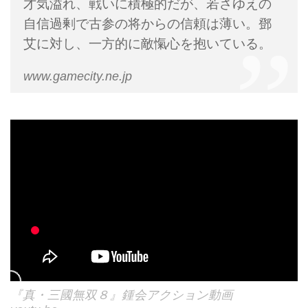
才気溢れ、戦いに積極的だが、若さゆえの
自信過剰で古参の将からの信頼は薄い。鄧
艾に対し、一方的に敵愾心を抱いている。
www.gamecity.ne.jp
『真・三國無双８』鍾会アクション動画