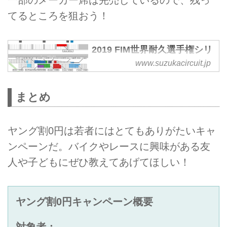
一部のメーカー席は完売しているので、残っ
てるところを狙おう！
2019 FIM世界耐久選手権シリ
ーズ "コカ·コーラ" 鈴鹿8時間
www.suzukacircuit.jp
耐久ロードレース
2019 FIM世界耐久選手権シリーズ
まとめ
"コカ·コーラ" 鈴鹿8時間耐久ロー
ドレース 7月25日（木）～28日
（日）に開催いたします。
ヤング割0円は若者にはとてもありがたいキャ
ンペーンだ。バイクやレースに興味がある友
人や子どもにぜひ教えてあげてほしい！
ヤング割0円キャンペーン概要