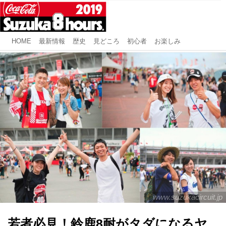
HOME
最新情報
歴史
見どころ
初心者
お楽しみ
www.suzukacircuit.jp
若者必見！鈴鹿8耐がタダになるヤ