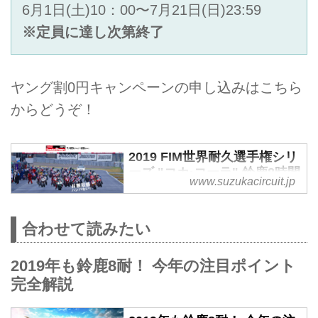
6月1日(土)10：00〜7月21日(日)23:59
※定員に達し次第終了
ヤング割0円キャンペーンの申し込みはこちら
からどうぞ！
2019 FIM世界耐久選手権シリ
ーズ "コカ·コーラ" 鈴鹿8時間
www.suzukacircuit.jp
耐久ロードレース
2019 FIM世界耐久選手権シリーズ
合わせて読みたい
"コカ·コーラ" 鈴鹿8時間耐久ロー
ドレース 7月25日（木）～28日
（日）に開催いたします。
2019年も鈴鹿8耐！ 今年の注目ポイント
完全解説