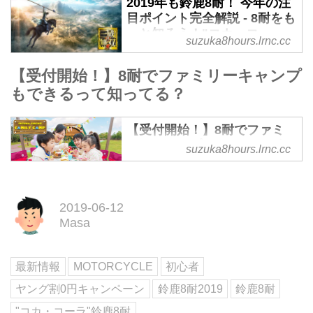
2019年も鈴鹿8耐！ 今年の注
目ポイント完全解説 - 8耐をも
っと知ろう！"コカ・コー
suzuka8hours.lrnc.cc
ラ"鈴鹿8耐 特設サイト
2019年7月25日（木）～28日
【受付開始！】8耐でファミリーキャンプ
（日）に開催される「2018-2019
もできるって知ってる？
FIM世界耐久選手権 最終戦 "コ
カ・コーラ" 鈴鹿8時間耐久ロード
【受付開始！】8耐でファミ
レース 第42回大会」の見どころ
リーキャンプもできるって知
suzuka8hours.lrnc.cc
をまるっとご紹介！はじめての人
ってる？ - 8耐をもっと知ろ
も待ちわびたファンもまずはこち
う！"コカ・コーラ"鈴鹿8耐
らをチェック！
特設サイト
2019-06-12
2019年7月25日（木）～28日
Masa
（日）に開催される、 "コカ·コー
ラ"鈴鹿8時間耐久ロードレース 第
42回大会。実は鈴鹿サーキット敷
最新情報
MOTORCYCLE
初心者
地内でキャンプもできるってご存
ヤング割0円キャンペーン
鈴鹿8耐2019
鈴鹿8耐
じですか？4/26から予約申込がス
タートするので、早速チェックし
"コカ・コーラ"鈴鹿8耐