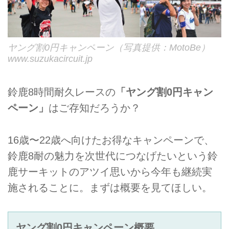
ヤング割0円キャンペーン（写真提供：MotoBe）
www.suzukacircuit.jp
鈴鹿8時間耐久レースの
「ヤング割0円キャン
ペーン」
はご存知だろうか？
16歳〜22歳へ向けたお得なキャンペーンで、
鈴鹿8耐の魅力を次世代につなげたいという鈴
鹿サーキットのアツイ思いから今年も継続実
施されることに。まずは概要を見てほしい。
ヤング割0円キャンペーン概要