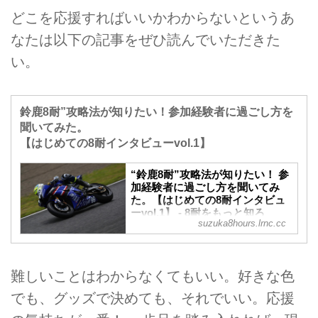
どこを応援すればいいかわからないというあ
なたは以下の記事をぜひ読んでいただきた
い。
鈴鹿8耐”攻略法が知りたい！参加経験者に過ごし方を
聞いてみた。
【はじめての8耐インタビューvol.1】
“鈴鹿8耐”攻略法が知りたい！ 参
加経験者に過ごし方を聞いてみ
た。【はじめての8耐インタビュ
ーvol.1】 - 8耐をもっと知ろ
suzuka8hours.lrnc.cc
う！"コカ・コーラ"鈴鹿8耐 特設
サイト
今年はじめて“鈴鹿8耐”に行くぞ！だけ
どぶっちゃけ“8耐”ってどうなの？雰囲
難しいことはわからなくてもいい。好きな色
気や見どころを事前に知っておきた
でも、グッズで決めても、それでいい。応援
い！ この連載ではそんなご要望にお答
えするため、“鈴鹿8耐”参加経験者にイ