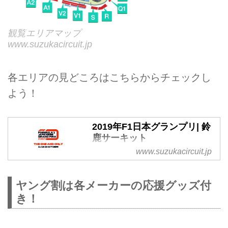
観覧エリアマップ
www.suzukacircuit.jp
各エリアの見どころはこちらからチェックし
よう！
2019年F1日本グランプリ| 鈴
鹿サーキット
www.suzukacircuit.jp
【F1日本グランプリ】延べ約800
万人にお越しいただいた、F1日本
グランプリ。最高の技術が集結
ヤング割は各メーカーの応援グッズ付
し、選ばれし20人のドライバーが
き！
駆け抜ける鈴鹿サーキット。F1日
本グランプリは10月13日決勝。