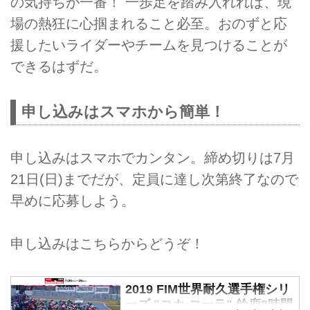
の気持ちが一番！ 一歩足を踏み入れれば、現
ンタビューしていきます。経験者の意
見を参考に、みなさんに少しでも会場
場の熱狂に心掴まれること必至。おのずと応
の様子を知ってもらえればと思いま
援したいライダーやチームを見つけることが
す。（インタビュワー：Akiko）
できるはずだ。
申し込みはスマホから簡単！
申し込みはスマホでカンタン。締め切りは7月
21日(日)までだが、定員に達し次第終了なので
早めに応募しよう。
申し込みはこちらからどうぞ！
2019 FIM世界耐久選手権シリ
ーズ "コカ·コーラ" 鈴鹿8時間