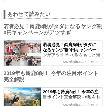
あわせて読みたい
若者必見！鈴鹿8耐がタダになるヤング割
0円キャンペーンがアツすぎ
若者必見！鈴鹿8耐がタダに
なるヤング割0円キャンペー
ンがアツすぎ - 8耐をもっと知
ろう！"コカ・コーラ"鈴鹿8
suzuka8hours.lrnc.cc
耐 特設サイト
2019年も鈴鹿8耐！ 今年の注目ポイント
2019年も16歳〜22歳が事前申し
完全解説
込みすることで、「観戦券」と
「B、Q、Rエリア入場」が無料に
なる【鈴鹿8耐ヤング割0円キャン
2019年も鈴鹿8耐！ 今年の注
ペーン】が実施される。定員に達
目ポイント完全解説 - 8耐をも
し次第終了となるので今すぐ申し
っと知ろう！"コカ・コー
suzuka8hours.lrnc.cc
込みを！