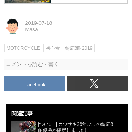
ラ"鈴鹿8耐 特設サイト
2019年7月25日（木）～28日
（日）に開催される「2018-2019
2019-07-18
FIM世界耐久選手権 最終戦 "コ
Masa
カ・コーラ" 鈴鹿8時間耐久ロード
レース 第42回大会」の見どころ
をまるっとご紹介！はじめての人
MOTORCYCLE
初心者
鈴鹿8耐2019
も待ちわびたファンもまずはこち
らをチェック！
コメントを読む・書く
Facebook
関連記事
[ついに!!] カワサキ26年ぶりの鈴鹿8
耐優勝が確定しました!!