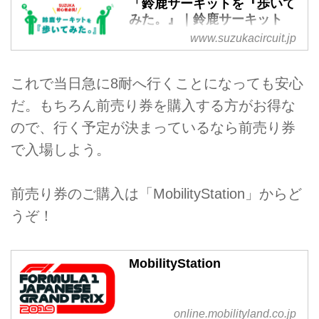
「鈴鹿サーキットを『歩いて
みた。』｜鈴鹿サーキット
www.suzukacircuit.jp
意外と広い鈴鹿サーキット！駐車
場から、各ゲートから、あの場所
へはどうやって行けば良いんだろ
これで当日急に8耐へ行くことになっても安心
う…？そんなギモンにお答えする
だ。もちろん前売り券を購入する方がお得な
べく、スタッフがカメラを持って
実際に“歩いて”みました！是非参
ので、行く予定が決まっているなら前売り券
考にしてみてくださいね。
で入場しよう。
前売り券のご購入は「MobilityStation」からど
うぞ！
MobilityStation
online.mobilityland.co.jp