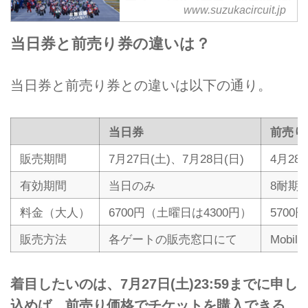
ーズ "コカ·コーラ" 鈴鹿8時間
www.suzukacircuit.jp
耐久ロードレース
2019 FIM世界耐久選手権シリーズ
当日券と前売り券の違いは？
"コカ·コーラ" 鈴鹿8時間耐久ロー
ドレース 7月25日（木）～28日
当日券と前売り券との違いは以下の通り。
（日）に開催いたします。
当日券
前売り
販売期間
7月27日(土)、7月28日(日)
4月28日
有効期間
当日のみ
8耐期
料金（大人）
6700円（土曜日は4300円）
5700円
販売方法
各ゲートの販売窓口にて
Mobil
着目したいのは、7月27日(土)23:59までに申し
込めば、前売り価格でチケットを購入できる