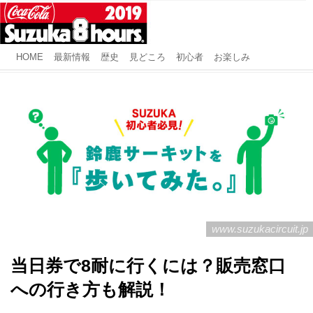
HOME
最新情報
歴史
見どころ
初心者
お楽しみ
www.suzukacircuit.jp
当日券で8耐に行くには？販売窓口
への行き方も解説！