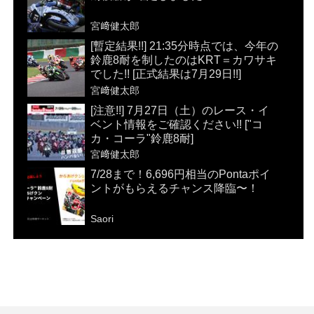
宮﨑健太郎
[暫定結果!!] 21:35分時点では、今年の
鈴鹿8耐を制したのはKRT＝カワサキ
でした!! [正式結果は7月29日!!]
宮﨑健太郎
[注意!!] 7月27日（土）のレース・イ
ベント情報をご確認ください!! ["コ
カ・コーラ"鈴鹿8耐]
宮﨑健太郎
7/28まで！6,696円相当のPontaポイ
ントがもらえるチャンス降臨〜！
Saori