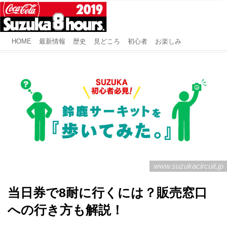
HOME
最新情報
歴史
見どころ
初心者
お楽しみ
www.suzukacircuit.jp
当日券で8耐に行くには？販売窓口
への行き方も解説！