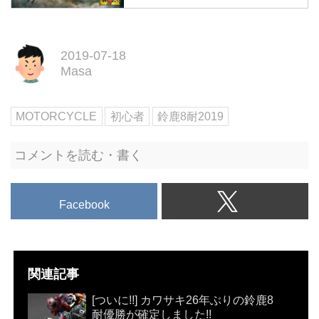
ラ"鈴鹿8耐 特設サイト
2019年7月25日（木）～28日
（日）に開催される「2018-2019
2019-07-18
FIM世界耐久選手権 最終戦 "コ
Masa
カ・コーラ" 鈴鹿8時間耐久ロード
レース 第42回大会」の見どころ
をまるっとご紹介！はじめての人
MOTORCYCLE
初心者
鈴鹿8耐2019
も待ちわびたファンもまずはこち
らをチェック！
コメントを読む・書く
Facebook
関連記事
[ついに!!] カワサキ26年ぶりの鈴鹿8
耐優勝が確定しました!!