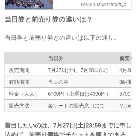
ーズ "コカ·コーラ" 鈴鹿8時間
www.suzukacircuit.jp
耐久ロードレース
2019 FIM世界耐久選手権シリーズ
当日券と前売り券の違いは？
"コカ·コーラ" 鈴鹿8時間耐久ロー
ドレース 7月25日（木）～28日
当日券と前売り券との違いは以下の通り。
（日）に開催いたします。
当日券
前売り
販売期間
7月27日(土)、7月28日(日)
4月28日
有効期間
当日のみ
8耐期
料金（大人）
6700円（土曜日は4300円）
5700円
販売方法
各ゲートの販売窓口にて
Mobil
着目したいのは、7月27日(土)23:59までに申し
込めば、前売り価格でチケットを購入できる