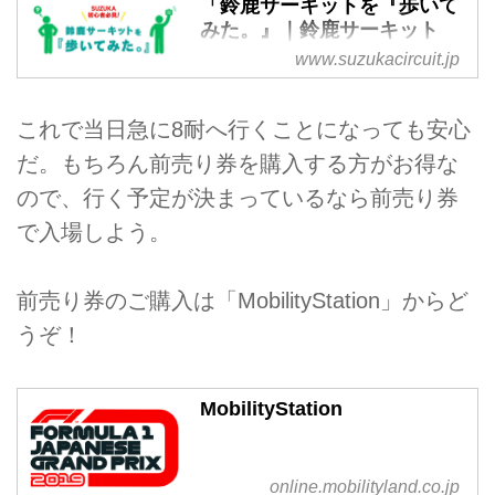
「鈴鹿サーキットを『歩いて
みた。』｜鈴鹿サーキット
www.suzukacircuit.jp
意外と広い鈴鹿サーキット！駐車
場から、各ゲートから、あの場所
へはどうやって行けば良いんだろ
これで当日急に8耐へ行くことになっても安心
う…？そんなギモンにお答えする
だ。もちろん前売り券を購入する方がお得な
べく、スタッフがカメラを持って
実際に“歩いて”みました！是非参
ので、行く予定が決まっているなら前売り券
考にしてみてくださいね。
で入場しよう。
前売り券のご購入は「MobilityStation」からど
うぞ！
MobilityStation
online.mobilityland.co.jp