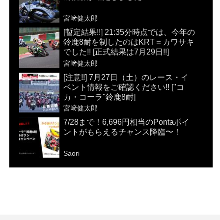
宮﨑健太郎
[暫定結果!!] 21:35分時点では、今年の
鈴鹿8耐を制したのはKRT＝カワサキ
でした!! [正式結果は7月29日!!]
宮﨑健太郎
[注意!!] 7月27日（土）のレース・イ
ベント情報をご確認ください!! ["コ
カ・コーラ"鈴鹿8耐]
宮﨑健太郎
7/28まで！6,696円相当のPontaポイ
ントがもらえるチャンス降臨〜！
Saori