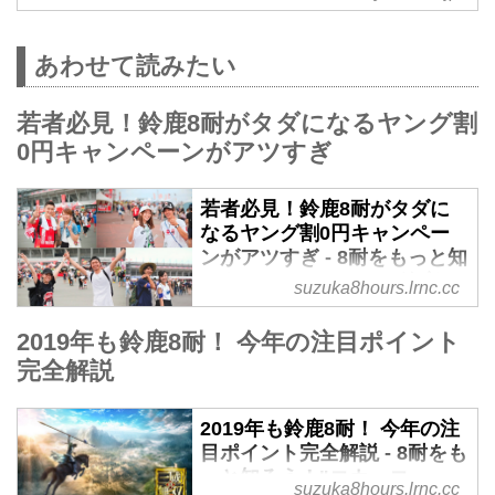
あわせて読みたい
若者必見！鈴鹿8耐がタダになるヤング割
0円キャンペーンがアツすぎ
若者必見！鈴鹿8耐がタダに
なるヤング割0円キャンペー
ンがアツすぎ - 8耐をもっと知
ろう！"コカ・コーラ"鈴鹿8
suzuka8hours.lrnc.cc
耐 特設サイト
2019年も鈴鹿8耐！ 今年の注目ポイント
2019年も16歳〜22歳が事前申し
完全解説
込みすることで、「観戦券」と
「B、Q、Rエリア入場」が無料に
なる【鈴鹿8耐ヤング割0円キャン
2019年も鈴鹿8耐！ 今年の注
ペーン】が実施される。定員に達
目ポイント完全解説 - 8耐をも
し次第終了となるので今すぐ申し
っと知ろう！"コカ・コー
suzuka8hours.lrnc.cc
込みを！