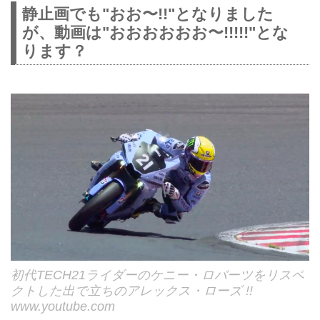
静止画でも"おお〜!!"となりました
が、動画は"おおおおおお〜!!!!!"とな
ります？
初代TECH21ライダーのケニー・ロバーツをリスペ
クトした出で立ちのアレックス・ローズ !!
www.youtube.com