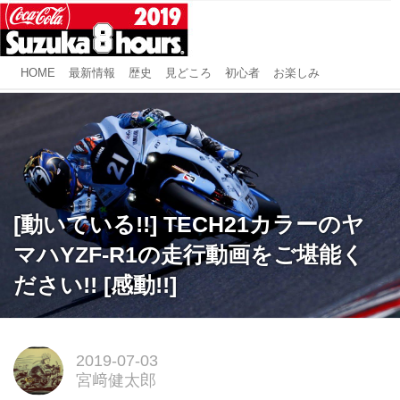
HOME
最新情報
歴史
見どころ
初心者
お楽しみ
[動いている!!] TECH21カラーのヤ
マハYZF-R1の走行動画をご堪能く
ださい!! [感動!!]
2019-07-03
宮﨑健太郎