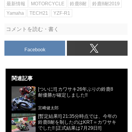
最新情報
MOTORCYCLE
鈴鹿8耐
鈴鹿8耐2019
Yamaha
TECH21
YZF-R1
コメントを読む・書く
Facebook
関連記事
[ついに!!] カワサキ26年ぶりの鈴鹿8
耐優勝が確定しました!!
宮﨑健太郎
[暫定結果!!] 21:35分時点では、今年の
鈴鹿8耐を制したのはKRT＝カワサキ
でした!! [正式結果は7月29日!!]