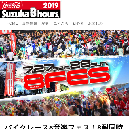
HOME
最新情報
歴史
見どころ
初心者
お楽しみ
バイクレース×音楽フェス！8耐同時