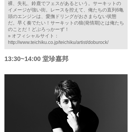
裸、失礼、鈴鹿でフェスがあるという。サーキットの
イメージが強い街。レースを控えて、俺たちの直列6亀
頭のエンジンは、愛撫ドリングがおさまらない状態
だ。早く奏でたい！サーキットの狼(発情期)とは俺たち
のことだ！どぶろっかーず！
» オフィシャルサイト：
http://www.teichiku.co.jp/teichiku/artist/doburock/
13:30~14:00 堂珍嘉邦