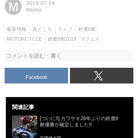
M
2019-07-14
Momo
最新情報
見どころ
ライブ
鈴鹿8耐
MOTORCYCLE
鈴鹿8耐2019
8フェス
コメントを読む・書く
Facebook
関連記事
[ついに!!] カワサキ26年ぶりの鈴鹿8
耐優勝が確定しました!!
宮﨑健太郎