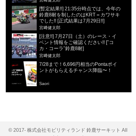
[暫定結果!!] 21:35分時点では、今年の
鈴鹿8耐を制したのはKRT＝カワサキ
でした!! [正式結果は7月29日!!]
宮﨑健太郎
[注意!!] 7月27日（土）のレース・イ
ベント情報をご確認ください!! ["コ
カ・コーラ"鈴鹿8耐]
宮﨑健太郎
7/28まで！6,696円相当のPontaポイ
ントがもらえるチャンス降臨〜！
Saori
© 2017- 株式会社モビリティランド 鈴鹿サーキット All