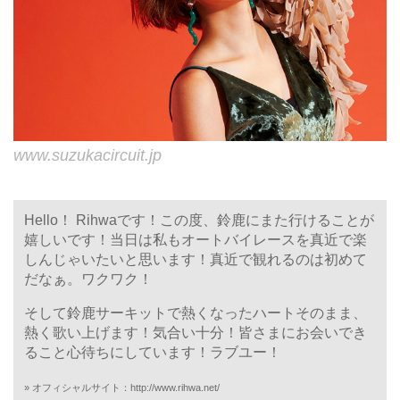
www.suzukacircuit.jp
Hello！ Rihwaです！この度、鈴鹿にまた行けることが
嬉しいです！当日は私もオートバイレースを真近で楽
しんじゃいたいと思います！真近で観れるのは初めて
だなぁ。ワクワク！
そして鈴鹿サーキットで熱くなったハートそのまま、
熱く歌い上げます！気合い十分！皆さまにお会いでき
ること心待ちにしています！ラブユー！
» オフィシャルサイト：
http://www.rihwa.net/