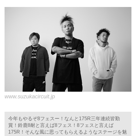
www.suzukacircuit.jp
今年もやるぞ8フェスー！なんと175R三年連続皆勤
賞！鈴鹿8耐と言えば8フェス！8フェスと言えば
175R！そんな風に思ってもらえるようなステージを魅