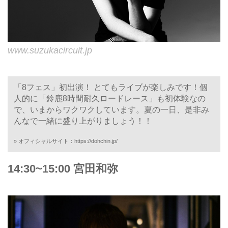
www.suzukacircuit.jp
「8フェス」初出演！ とてもライブが楽しみです！個
人的に「鈴鹿8時間耐久ロードレース」も初体験なの
で、いまからワクワクしています。夏の一日、是非み
んなで一緒に盛り上がりましょう！！
» オフィシャルサイト：
https://dohchin.jp/
14:30~15:00 宮田和弥