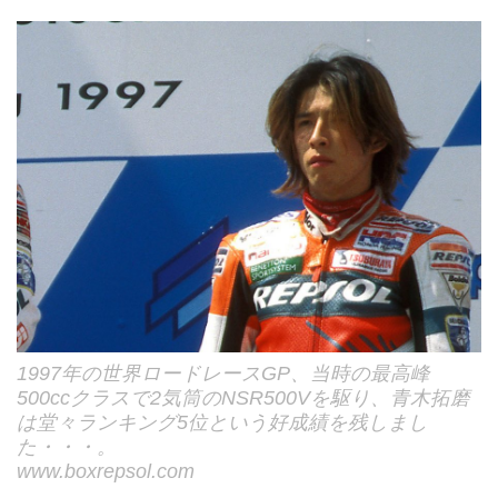
1997年の世界ロードレースGP、当時の最高峰
500ccクラスで2気筒のNSR500Vを駆り、青木拓磨
は堂々ランキング5位という好成績を残しまし
た・・・。
www.boxrepsol.com