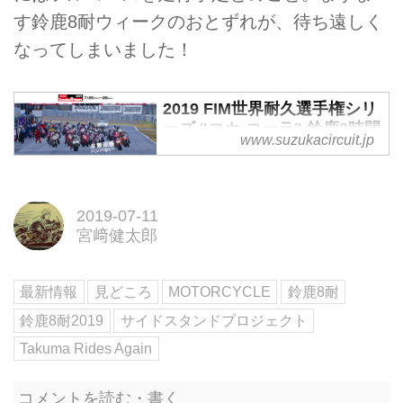
す鈴鹿8耐ウィークのおとずれが、待ち遠しく
なってしまいました！
2019 FIM世界耐久選手権シリ
ーズ "コカ·コーラ" 鈴鹿8時間
www.suzukacircuit.jp
耐久ロードレース
2019 FIM世界耐久選手権シリーズ
"コカ·コーラ" 鈴鹿8時間耐久ロー
2019-07-11
ドレース 7月25日（木）～28日
宮﨑健太郎
（日）に開催いたします。
最新情報
見どころ
MOTORCYCLE
鈴鹿8耐
鈴鹿8耐2019
サイドスタンドプロジェクト
Takuma Rides Again
コメントを読む・書く