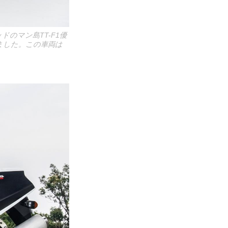
ウッドのマン島TT-F1優
ました。この車両は