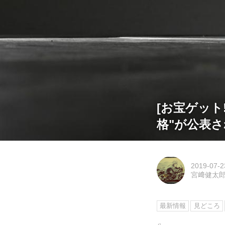
[お宝ゲット
格"が公表さ
2019-07-2
宮﨑健太
最新情報
見どころ