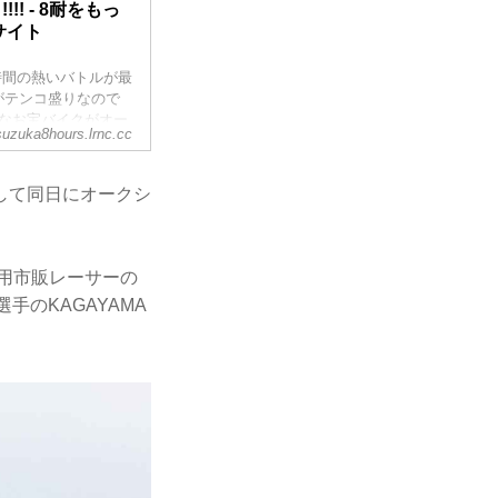
! - 8耐をもっ
サイト
時間の熱いバトルが最
がテンコ盛りなので
なお宝バイクがオー
suzuka8hours.lrnc.cc
なりますね！
そして同日にオークシ
ス用市販レーサーの
手のKAGAYAMA