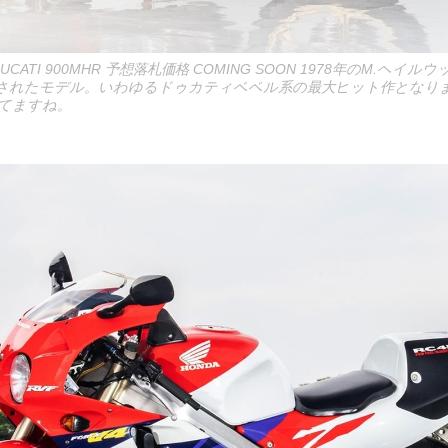
ATI 900MHR 予想落札価格 COMING SOON 1978年のM.ヘイル
されたモデル。いわゆるドゥカティベベル系の最大ヒット作となり
てますね。