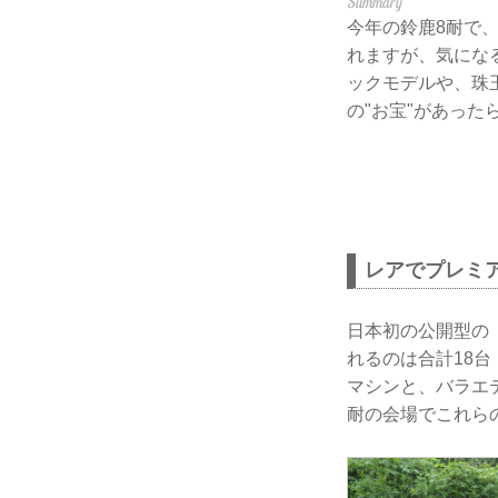
今年の鈴鹿8耐で
れますが、気にな
ックモデルや、珠
の"お宝"があっ
レアでプレミ
日本初の公開型の
れるのは合計18
マシンと、バラエ
耐の会場でこれら