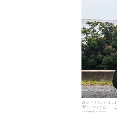
ロットナンバー1：1970 
型"のK0ですね！ 走
bhauction.com