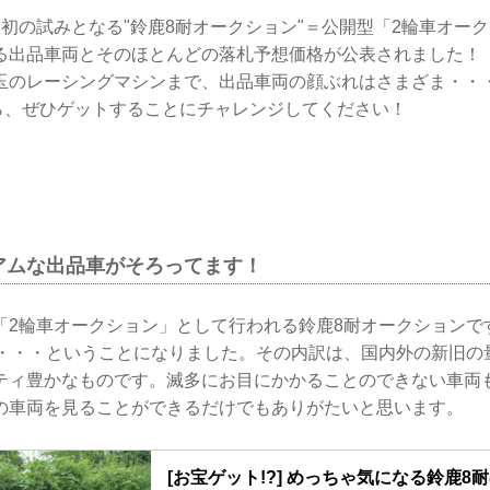
、初の試みとなる"鈴鹿8耐オークション"＝公開型「2輪車オー
る出品車両とそのほとんどの落札予想価格が公表されました！
玉のレーシングマシンまで、出品車両の顔ぶれはさまざま・・
たら、ぜひゲットすることにチャレンジしてください！
アムな出品車がそろってます！
「2輪車オークション」として行われる鈴鹿8耐オークションで
台・・・ということになりました。その内訳は、国内外の新旧の
ティ豊かなものです。滅多にお目にかかることのできない車両
の車両を見ることができるだけでもありがたいと思います。
[お宝ゲット!?] めっちゃ気になる鈴鹿8