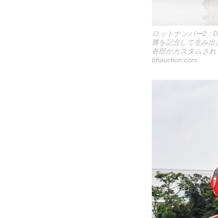
ロットナンバー2：DUC
勝を記念して生み出
各部がカスタムされ
bhauction.com