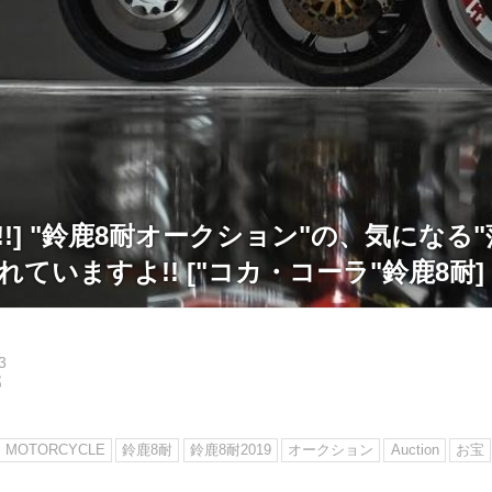
!!] "鈴鹿8耐オークション"の、気になる
れていますよ!! ["コカ・コーラ"鈴鹿8耐]
3
郎
MOTORCYCLE
鈴鹿8耐
鈴鹿8耐2019
オークション
Auction
お宝