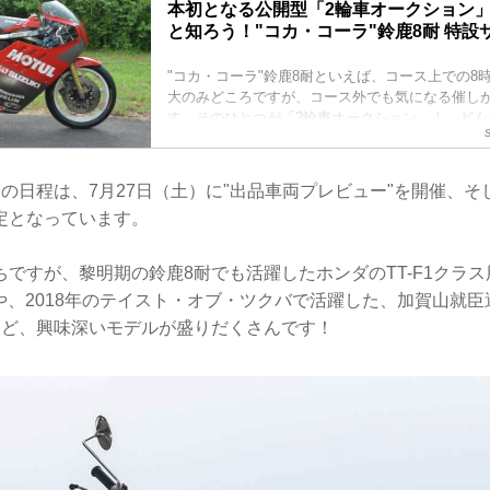
本初となる公開型「2輪車オークション」!!!
と知ろう！"コカ・コーラ"鈴鹿8耐 特設
"コカ・コーラ"鈴鹿8耐といえば、コース上での8
大のみどころですが、コース外でも気になる催し
す。そのひとつが「2輪車オークション」！ どん
クションに出品されるのか・・・？ 今から気に
の日程は、7月27日（土）に"出品車両プレビュー"を開催、
定となっています。
ですが、黎明期の鈴鹿8耐でも活躍したホンダのTT-F1クラ
00や、2018年のテイスト・オブ・ツクバで活躍した、加賀山就臣選
000など、興味深いモデルが盛りだくさんです！