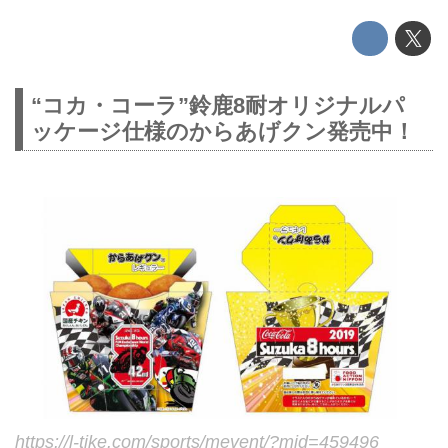
“コカ・コーラ”鈴鹿8耐オリジナルパ
ッケージ仕様のからあげクン発売中！
https://l-tike.com/sports/mevent/?mid=459496