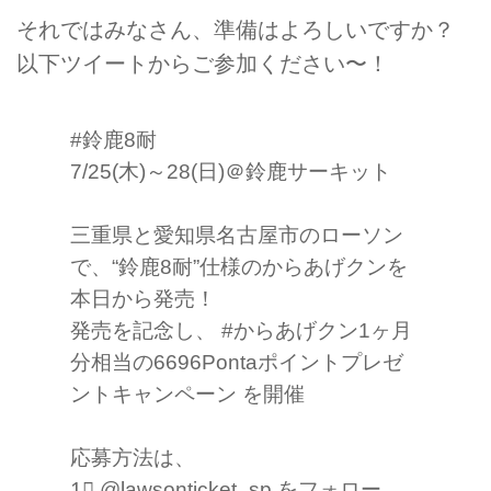
それではみなさん、準備はよろしいですか？
以下ツイートからご参加ください〜！
#鈴鹿8耐
7/25(木)～28(日)＠鈴鹿サーキット
三重県と愛知県名古屋市のローソン
で、“鈴鹿8耐”仕様のからあげクンを
本日から発売！
発売を記念し、
#からあげクン1ヶ月
分相当の6696Pontaポイントプレゼ
ントキャンペーン
を開催
応募方法は、
1⃣
@lawsonticket_sp
をフォロー