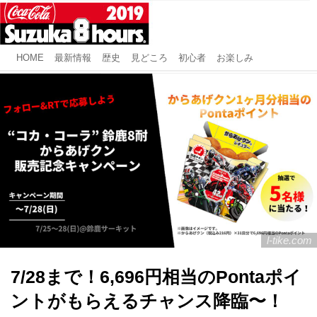
HOME
最新情報
歴史
見どころ
初心者
お楽しみ
l-tike.com
7/28まで！6,696円相当のPontaポイ
ントがもらえるチャンス降臨〜！