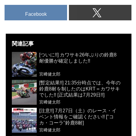
Facebook
関連記事
[ついに!!] カワサキ26年ぶりの鈴鹿8
耐優勝が確定しました!!
宮﨑健太郎
[暫定結果!!] 21:35分時点では、今年の
鈴鹿8耐を制したのはKRT＝カワサキ
でした!! [正式結果は7月29日!!]
宮﨑健太郎
[注意!!] 7月27日（土）のレース・イ
ベント情報をご確認ください!! ["コ
カ・コーラ"鈴鹿8耐]
宮﨑健太郎