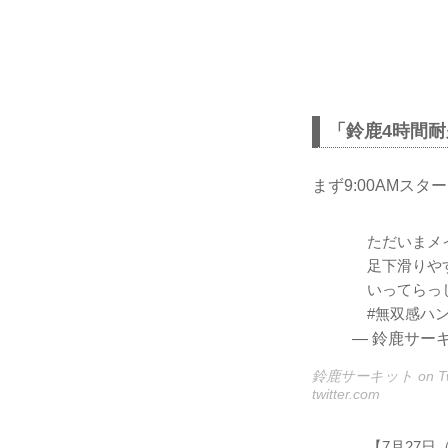
「鈴鹿4時間耐
まず9:00AMス
ただいまメ
足下滑りや
いってらっ
#無双感ハ
— 鈴鹿サーキット
鈴鹿サーキット on Twi
twitter.com
【7月27日