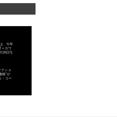
点では、今年
T＝カワ
29日!!]
オークショ
価格"が
コカ・コー