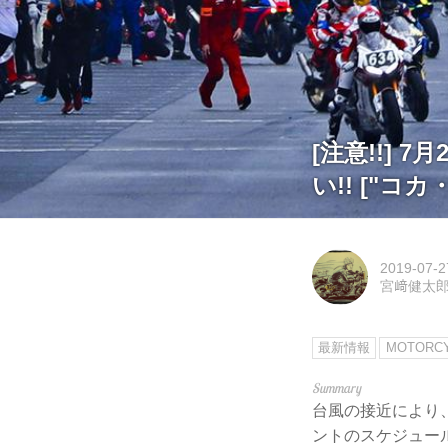
[注意!!]
い!! ["コ
2019-07-2
宮﨑健太
最新情報
MOTORC
台風の接近により
ントのスケジュー