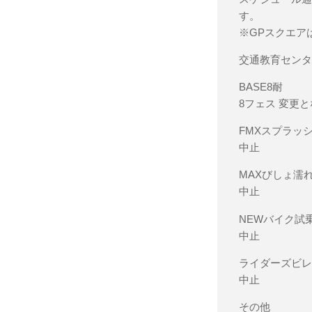
す。
※GPスクエア
交通教育セン
BASE8耐
8フェス 変更
FMXスプラッ
中止
MAXびしょ濡
中止
NEWバイク試
中止
ライダーズビ
中止
その他