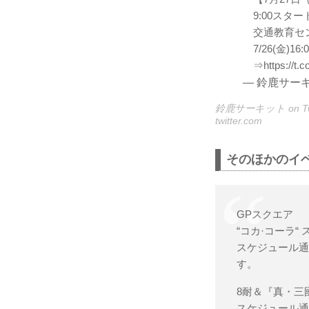
9:00ス
交通教育セ
7/26(金)
⇒
https://
— 鈴鹿サーキット
鈴鹿サーキット on Twi
twitter.com
そのほかのイ
GPスクエア
“コカ·コーラ“
スケジュール
す。
8耐＆『真・三
スケジュール