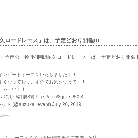
久ロードレース」は、予定どおり開催!!!
タート予定の「鈴鹿4時間耐久ロードレース」は、予定どおり開催!
インゲートオープンいたしました！！
すくなっておりますのでお気をつけて！！
しゃーい！！
ンパない
#鈴鹿8耐
https://t.co/8qpT7D5Xj3
 (@suzuka_event)
July 26, 2019
tter
（土）レース・イベント開催情報のご案内 7:30】