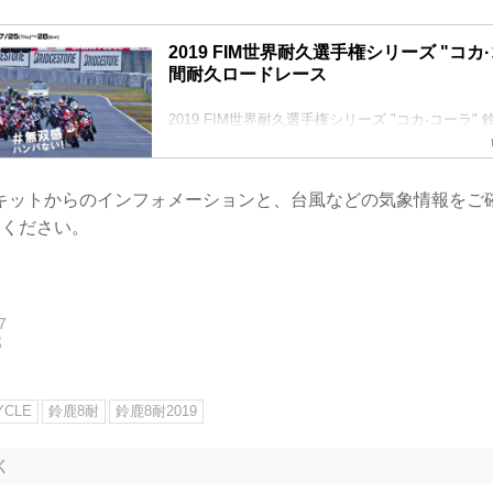
2019 FIM世界耐久選手権シリーズ "コカ
間耐久ロードレース
2019 FIM世界耐久選手権シリーズ "コカ·コーラ"
レース 7月25日（木）～28日（日）に開催いたし
キットからのインフォメーションと、台風などの気象情報をご
みください。
7
郎
YCLE
鈴鹿8耐
鈴鹿8耐2019
く