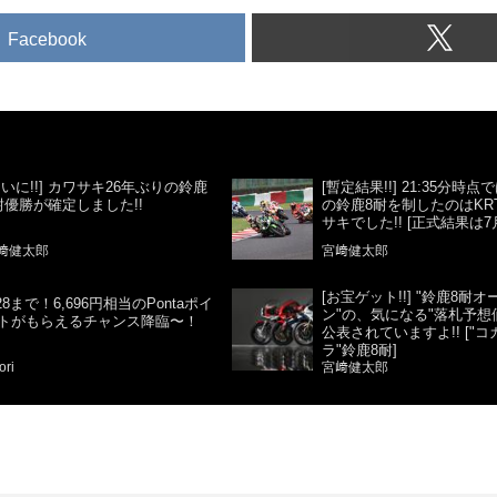
Facebook
ついに!!] カワサキ26年ぶりの鈴鹿
[暫定結果!!] 21:35分時
耐優勝が確定しました!!
の鈴鹿8耐を制したのはKR
サキでした!! [正式結果は7月
﨑健太郎
宮﨑健太郎
[お宝ゲット!!] "鈴鹿8耐
/28まで！6,696円相当のPontaポイ
ン"の、気になる"落札予想
トがもらえるチャンス降臨〜！
公表されていますよ!! ["
ラ"鈴鹿8耐]
ori
宮﨑健太郎