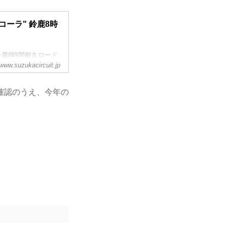
·コーラ" 鈴鹿8時
 鈴鹿8時間耐久ロード
ます。
www.suzukacircuit.jp
確認のうえ、今年の