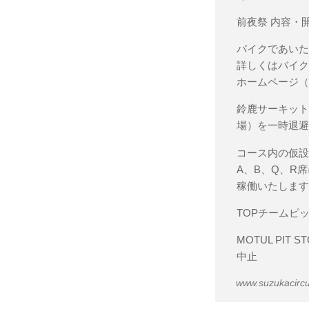
前夜祭 内容・
バイクであいた
詳しくはバイ
ホームページ
鈴鹿サーキット
場）を一時退
コース内の仮
A、B、Q、R
稼働いたしま
TOPチームピ
MOTUL PIT STO
中止
www.suzukacircui