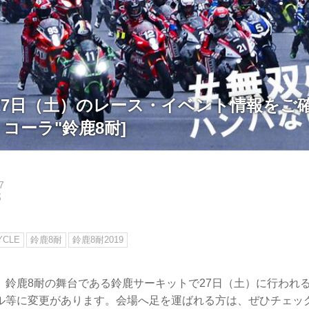
 7月27日（土）のレース・イベント情報を
カ・コーラ"鈴鹿8耐]
7
郎
YCLE
鈴鹿8耐
鈴鹿8耐2019
、鈴鹿8耐の舞台である鈴鹿サーキットで27日（土）に行われ
ル等に変更があります。会場へ足を運ばれる方は、ぜひチェッ