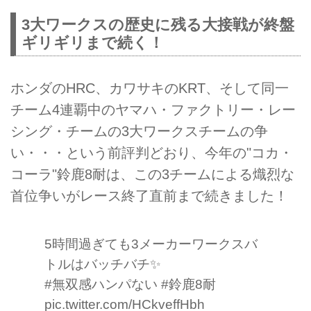
3大ワークスの歴史に残る大接戦が終盤
ギリギリまで続く！
ホンダのHRC、カワサキのKRT、そして同一
チーム4連覇中のヤマハ・ファクトリー・レー
シング・チームの3大ワークスチームの争
い・・・という前評判どおり、今年の"コカ・
コーラ"鈴鹿8耐は、この3チームによる熾烈な
首位争いがレース終了直前まで続きました！
5時間過ぎても3メーカーワークスバ
トルはバッチバチ✨
#無双感ハンパない
#鈴鹿8耐
pic.twitter.com/HCkveffHbh