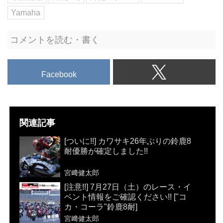
Yamaha
コメントを読む・書く
Facebook
関連記事
[ついに!!] カワサキ26年ぶりの鈴鹿8
耐優勝が確定しました!!
宮﨑健太郎
[注意!!] 7月27日（土）のレース・イ
ベント情報をご確認ください!! ["コ
カ・コーラ"鈴鹿8耐]
宮﨑健太郎