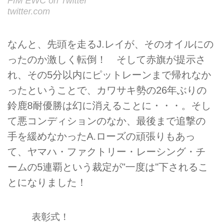
FIM EWC on Twitter
twitter.com
なんと、先頭を走るJ.レイが、そのオイルにの
ったのか激しく転倒！ そして赤旗が提示さ
れ、その5分以内にピットレーンまで帰れなか
ったということで、カワサキ勢の26年ぶりの
鈴鹿8耐優勝は幻に消えることに・・・。そし
て悪コンディションのなか、最後まで追撃の
手を緩めなかったA.ローズの頑張りもあっ
て、ヤマハ・ファクトリー・レーシング・チ
ームの5連覇という裁定が"一度は"下されるこ
とになりました！
表彰式！