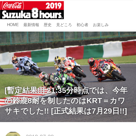
HOME
最新情報
歴史
見どころ
初心者
お楽しみ
[暫定結果!!] 21:35分時点では、今年
の鈴鹿8耐を制したのはKRT＝カワ
サキでした!! [正式結果は7月29日!!]