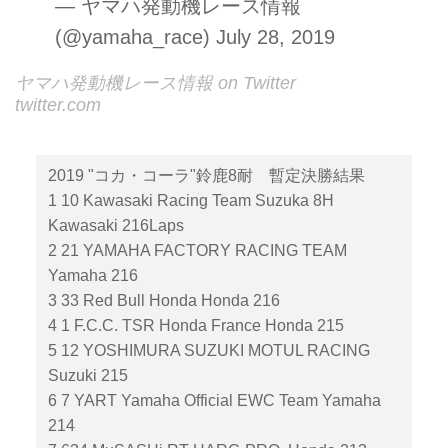
— ヤマハ発動機レース情報
(@yamaha_race)
July 28, 2019
ヤマハ発動機レース情報 on Twitter
twitter.com
2019 "コカ・コーラ"鈴鹿8耐 暫定決勝結果
1 10 Kawasaki Racing Team Suzuka 8H
Kawasaki 216Laps
2 21 YAMAHA FACTORY RACING TEAM
Yamaha 216
3 33 Red Bull Honda Honda 216
4 1 F.C.C. TSR Honda France Honda 215
5 12 YOSHIMURA SUZUKI MOTUL RACING
Suzuki 215
6 7 YART Yamaha Official EWC Team Yamaha
214