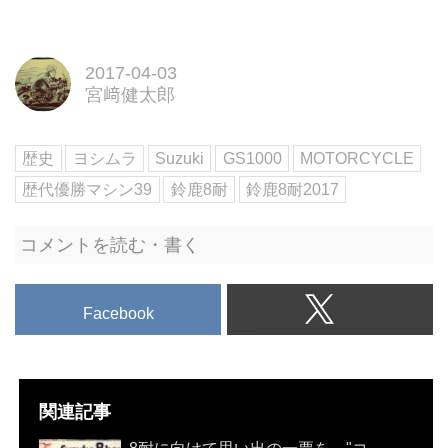
2017-04-03
宮﨑健太郎
歴史
ヨシムラ
Suzuki
GS1000
MOTORCYCLE
歴代優勝マシン39
鈴鹿8耐
鈴鹿8耐2017
コメントを読む・書く
Facebook
関連記事