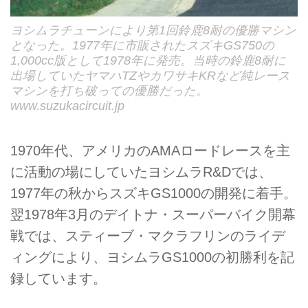
ヨシムラチューンにより第1回鈴鹿8耐の優勝マシン
となった。1977年に市販されたスズキGS750の
1,000cc版として1978年に発売。当時の鈴鹿8耐に
出場していたヤマハTZやカワサキKRなど純レース
マシンを打ち破っての優勝だった。
www.suzukacircuit.jp
1970年代、アメリカのAMAロードレースを主
に活動の場にしていたヨシムラR&Dでは、
1977年の秋からスズキGS1000の開発に着手。
翌1978年3月のデイトナ・スーパーバイク開幕
戦では、スティーブ・マクラフリンのライデ
ィングにより、ヨシムラGS1000の初勝利を記
録しています。