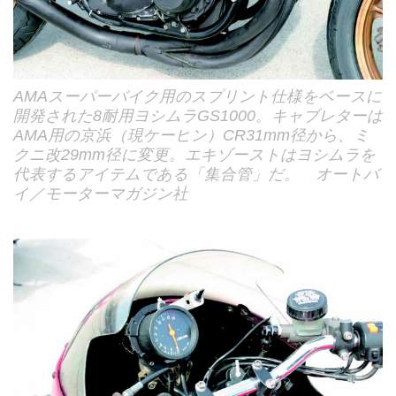
AMAスーパーバイク用のスプリント仕様をベースに
開発された8耐用ヨシムラGS1000。キャブレターは
AMA用の京浜（現ケーヒン）CR31mm径から、ミ
クニ改29mm径に変更。エキゾーストはヨシムラを
代表するアイテムである「集合管」だ。 オートバ
イ／モーターマガジン社