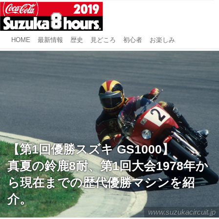
HOME
最新情報
歴史
見どころ
初心者
お楽しみ
【第1回優勝スズキ GS1000】
真夏の鈴鹿8耐、第1回大会1978年か
ら現在までの歴代優勝マシンを紹
介。
www.suzukacircuit.jp