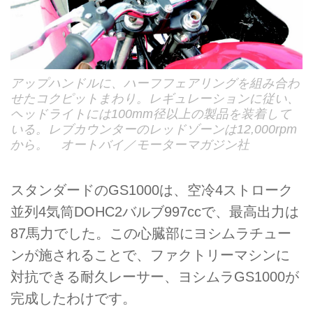
アップハンドルに、ハーフフェアリングを組み合わ
せたコクピットまわり。レギュレーションに従い、
ヘッドライトには100mm径以上の製品を装着して
いる。レブカウンターのレッドゾーンは12,000rpm
から。 オートバイ／モーターマガジン社
スタンダードのGS1000は、空冷4ストローク
並列4気筒DOHC2バルブ997ccで、最高出力は
87馬力でした。この心臓部にヨシムラチュー
ンが施されることで、ファクトリーマシンに
対抗できる耐久レーサー、ヨシムラGS1000が
完成したわけです。