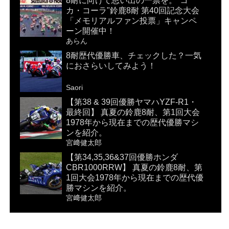
8耐に向けて思い出の一票を。"コ
カ・コーラ"鈴鹿8耐 第40回記念大会
「メモリアルファン投票」キャンペ
ーン開催中！
あらん
8耐歴代優勝車、チェックした？一気
におさらいしてみよう！
Saori
【第38 & 39回優勝ヤマハYZF-R1・
最終回】 真夏の鈴鹿8耐、第1回大会
1978年から現在までの歴代優勝マシ
ンを紹介。
宮﨑健太郎
【第34,35,36&37回優勝ホンダ
CBR1000RRW】 真夏の鈴鹿8耐、第
1回大会1978年から現在までの歴代優
勝マシンを紹介。
宮﨑健太郎