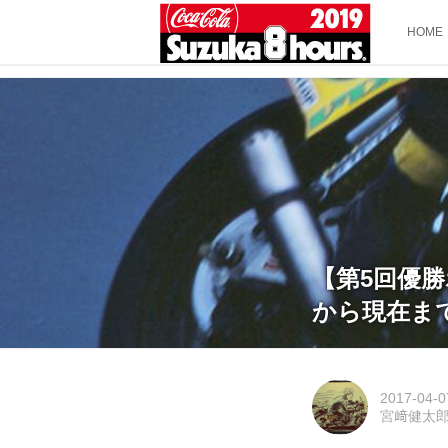
HOME
【第5回優勝
から現在ま
2017-04-0
宮﨑健太