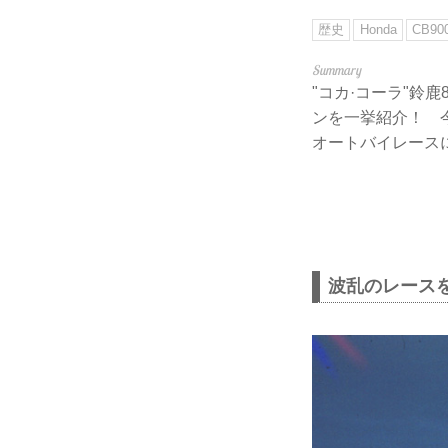
歴史
Honda
CB90
"コカ·コーラ"鈴
ンを一挙紹介！ 今
オートバイレースに
波乱のレース