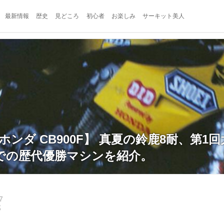
最新情報
歴史
見どころ
初心者
お楽しみ
サーキット美人
ホンダ CB900F】 真夏の鈴鹿8耐、第1回
での歴代優勝マシンを紹介。
7
郎