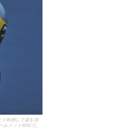
たり転倒して姿を消
ヘルメットMSCだ。