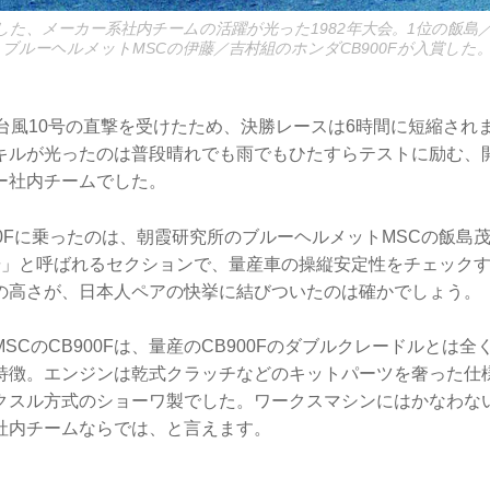
した、メーカー系社内チームの活躍が光った1982年大会。1位の飯島
にもブルーヘルメットMSCの伊藤／吉村組のホンダCB900Fが入賞し
は台風10号の直撃を受けたため、決勝レースは6時間に短縮され
キルが光ったのは普段晴れでも雨でもひたすらテストに励む、
ー社内チームでした。
00Fに乗ったのは、朝霞研究所のブルーヘルメットMSCの飯島
研」と呼ばれるセクションで、量産車の操縦安定性をチェック
の高さが、日本人ペアの快挙に結びついたのは確かでしょう。
SCのCB900Fは、量産のCB900Fのダブルクレードルとは
特徴。エンジンは乾式クラッチなどのキットパーツを奢った仕
クスル方式のショーワ製でした。ワークスマシンにはかなわな
社内チームならでは、と言えます。