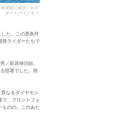
／萩原組に続き、わず
た。 オートバイ／モー
ました。この悪条件
開発ライダーたちで
茂男／萩原伸治組。
する部署でした。雨
全く異なるダイヤモン
様で、フロントフォ
いものの、このあた