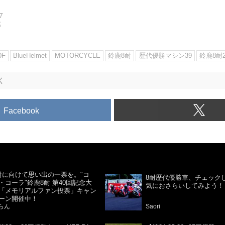
7
郎
0F
BlueHelmet
MOTORCYCLE
鈴鹿8耐
歴代優勝マシン39
鈴鹿8耐2
く
Facebook
耐に向けて思い出の一票を。"コ
8耐歴代優勝車、チェック
・コーラ"鈴鹿8耐 第40回記念大
気におさらいしてみよう！
「メモリアルファン投票」キャン
ーン開催中！
らん
Saori