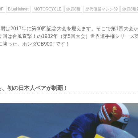
0F
BlueHelmet
MOTORCYCLE
鈴鹿8耐
歴代優勝マシン39
鈴鹿8耐2
鹿8耐は2017年に第40回記念大会を迎えます。そこで第1回大
回は台風直撃！の1982年（第5回大会）世界選手権シリーズ
勝った、ホンダCB900Fです！
を、初の日本人ペアが制覇！