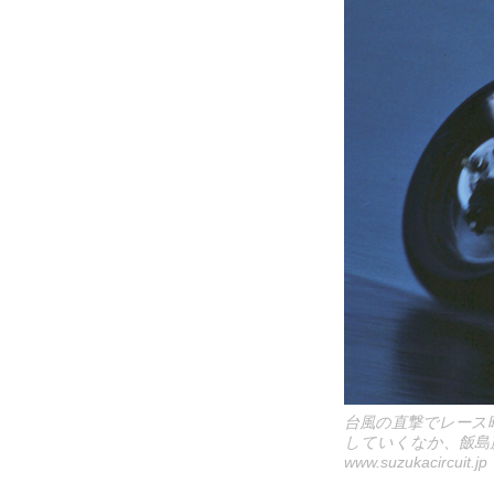
台風の直撃でレース
していくなか、飯島
www.suzukacircuit.jp