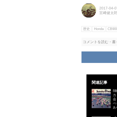
2017-04-0
宮﨑健太
歴史
Honda
CB90
コメントを読む・書
関連記事
8
カ
会
ペ
あ