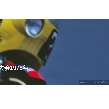
大会1978年
www.suzukacircuit.jp