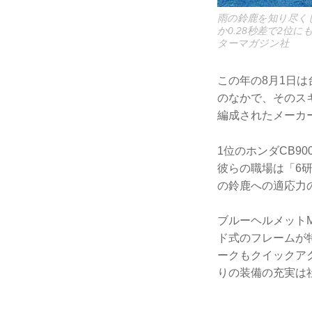
雨の鈴鹿を知り尽く
か0.28秒差で2位
ターマガジン社
この年の8月1日
のなかで、そのス
編成されたメーカ
1位のホンダCB9
彼らの職場は「6
の鈴鹿への適応力
ブルーヘルメットM
ド式のフレームが
ークもクイックア
りの装備の充実は