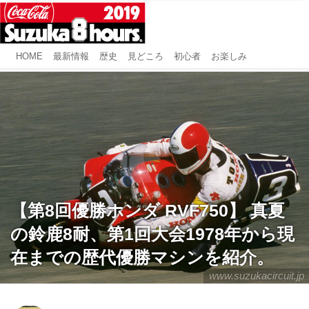
HOME
最新情報
歴史
見どころ
初心者
お楽しみ
【第8回優勝ホンダ RVF750】 真夏
の鈴鹿8耐、第1回大会1978年から現
在までの歴代優勝マシンを紹介。
www.suzukacircuit.jp