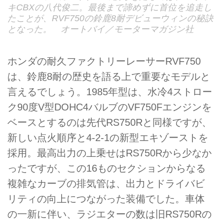
キCBXの八代俊二。最後まで諦めずに首位を追走し
たことが、RVF750の鈴鹿8耐デビューウィンの秘訣
となった。 オートバイ／モーターマガジン社
ホンダの耐久ファクトリーレーサーRVF750
は、鈴鹿8耐の歴史を語る上で重要なモデルと
言えるでしょう。1985年型は、水冷4ストロー
ク90度V型DOHC4バルブのVF750Fエンジンを
ベースとするのは先代RS750Rと同様ですが、
新しい点火順序と4-2-1の新型エキゾーストを
採用。最高出力の上乗せはRS750Rから少なか
ったですが、この16ものセクションからなる
複雑なカーブの排気管は、出力とドライバビ
リティの向上につながった装備でした。車体
の一新に伴い、ラジエターの数は旧RS750Rの