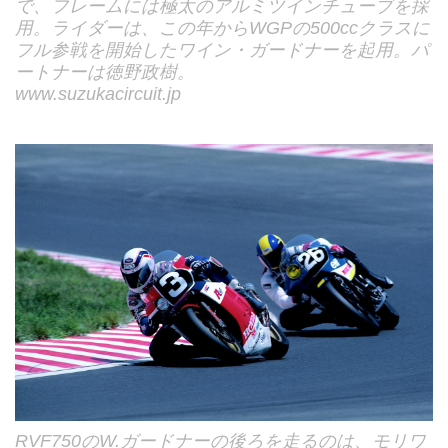
で、フレームには極太のアルミツインチューブを採
用。ライダーは、この年からWGPの500ccクラスに
フル参戦を開始したワイン・ガードナーを起用。パ
ートナーは徳野政樹。
www.suzukacircuit.jp
RVF750のW.ガードナーの後ろを走るのは、モリワ