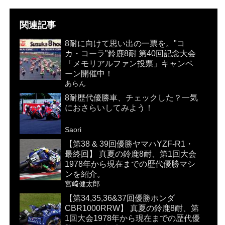
関連記事
8耐に向けて思い出の一票を。"コ
カ・コーラ"鈴鹿8耐 第40回記念大会
「メモリアルファン投票」キャンペ
ーン開催中！
あらん
8耐歴代優勝車、チェックした？一気
におさらいしてみよう！
Saori
【第38 & 39回優勝ヤマハYZF-R1・
最終回】 真夏の鈴鹿8耐、第1回大会
1978年から現在までの歴代優勝マシ
ンを紹介。
宮﨑健太郎
【第34,35,36&37回優勝ホンダ
CBR1000RRW】 真夏の鈴鹿8耐、第
1回大会1978年から現在までの歴代優