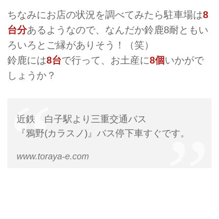
ちなみにお店の状況を調べてみたら駐車場は
8
台分
あるようなので、なんだか鈴鹿8耐ともい
ろいろとご縁がありそう！（笑）
鈴鹿には
8台
で行って、お土産に
8個
いかがで
しょうか？
近鉄 白子駅より三重交通バス
『鴉野(カラスノ)』バス停下車すぐです。
www.toraya-e.com