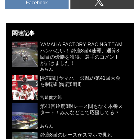
Facebook
関連記事
YAMAHA FACTORY RACING TEAM
ハンパない！ 鈴鹿8耐4連覇、通算8
回目の優勝を獲得。選手のコメント
が届きました！
あらん
[4連覇!!] ヤマハ 、波乱の第41回大会
を制覇!! [鈴鹿8耐!!]
宮﨑健太郎
第41回鈴鹿8耐レース間もなく本番ス
タート！みんなどこで応援してる？
あらん
鈴鹿8耐のレースがスマホで見れ