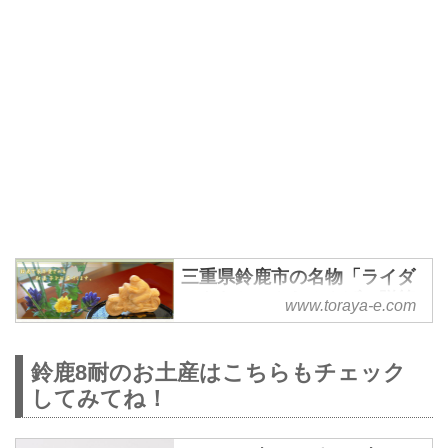
三重県鈴鹿市の名物「ライダ
ーもなか」やおみやげ、贈答
www.toraya-e.com
品のお菓子はとらや勝月へ。
三重県鈴鹿市にあります和菓子屋
鈴鹿8耐のお土産はこちらもチェック
『とらや勝月』は、鈴鹿名物「ラ
してみてね！
イダーもなか」がおすすめです。
季節のお菓子の他に、麩まんじゅ
う・どらやき・ティラミス大福が