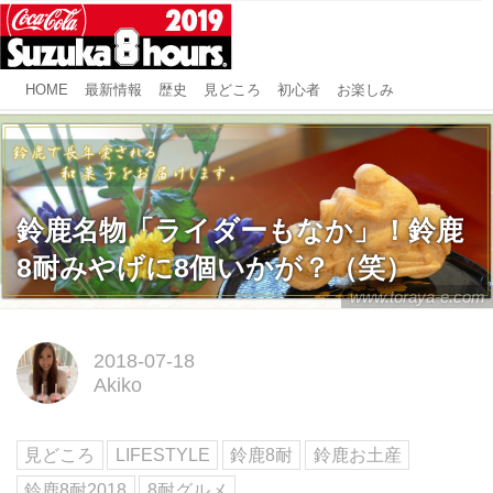
HOME
最新情報
歴史
見どころ
初心者
お楽しみ
鈴鹿名物「ライダーもなか」！鈴鹿
8耐みやげに8個いかが？（笑）
www.toraya-e.com
2018-07-18
Akiko
見どころ
LIFESTYLE
鈴鹿8耐
鈴鹿お土産
鈴鹿8耐2018
8耐グルメ