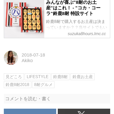
みんなが喜ぶ"8耐のお土
人気です。鈴鹿市にお越しの際の
産"はこれ！ - "コカ・コー
お土産や、ギフト・贈答品として
ラ"鈴鹿8耐 特設サイト
もお使いいただけるお菓子もござ
鈴鹿8耐で購入するお土産は決ま
います。
っていますか？？当サイトでもい
くつかのグッズを紹介しました
suzuka8hours.lrnc.cc
が、今日ご紹介するのは"コカ・
コーラ鈴鹿8耐"を知らない人にも
喜んでもらえるお土産、"8耐オリ
2018-07-18
ジナルお菓子"です♩会社のお土
Akiko
産なんかにもピッタリですよ！
見どころ
LIFESTYLE
鈴鹿8耐
鈴鹿お土産
鈴鹿8耐2018
8耐グルメ
コメントを読む・書く