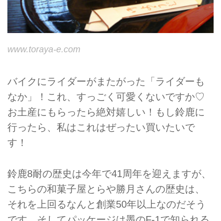
www.toraya-e.com
バイクにライダーがまたがった「ライダーも
なか」！これ、すっごく可愛くないですか♡
お土産にもらったら絶対嬉しい！もし鈴鹿に
行ったら、私はこれはぜったい買いたいで
す！
鈴鹿8耐の歴史は今年で41周年を迎えますが、
こちらの和菓子屋とらや勝月さんの歴史は、
それを上回るなんと創業50年以上なのだそう
です。そしてパッケージは墨のF-1で知られる