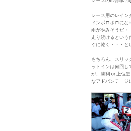
レースの8時間の
レース用のレイン
ドンボロボロにな
雨がやみそうだ・
走り続けるという
ぐに乾く・・・と
もちろん、スリッ
ットインは何回し
が、勝利 or 上
なアドバンテージ