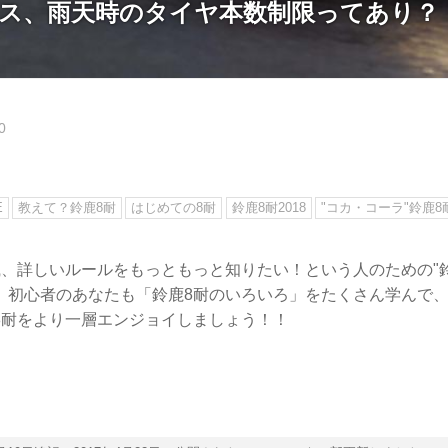
ース、雨天時のタイヤ本数制限ってあり？
0
E
教えて？鈴鹿8耐
はじめての8耐
鈴鹿8耐2018
"コカ・コーラ"鈴鹿8
識、詳しいルールをもっともっと知りたい！という人のための"鈴
。初心者のあなたも「鈴鹿8耐のいろいろ」をたくさん学んで
8耐をより一層エンジョイしましょう！！