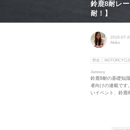
鈴鹿8耐レ
耐！】
2018-07-2
Akiko
歴史
MOTORCYCL
鈴鹿8耐の基礎知
者向けの連載です
いイベント、鈴鹿