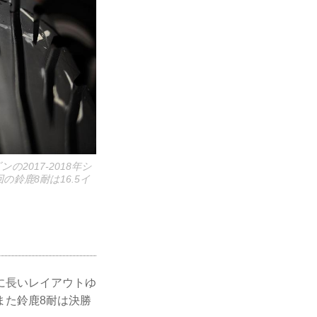
2017-2018年シ
鈴鹿8耐は16.5イ
に長いレイアウトゆ
また鈴鹿8耐は決勝