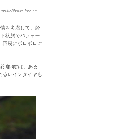
suzuka8hours.lrnc.cc
事情を考慮して、鈴
ット状態でパフォー
、容易にボロボロに
鈴鹿8耐は、ある
れるレインタイヤも