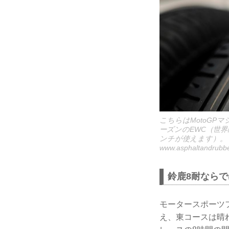
こちらはMotoGP
ーズンのEWC（世界
ンチが使えます）。
www.asphaltandrubb
鈴鹿8耐なら
モータースポーツ
え、東コースは晴