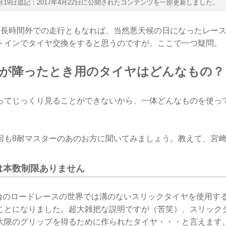
年7月19日追記：2017年4月22日に公開されたコンテンツを一部更新しました。
。長時間外での走行ともなれば、当然悪天候の日になったレー
トインでタイヤ交換をすると思うのですが、ここで一つ疑問。
雨が降ったとき用のタイヤはどんなもの？
ってじっくり見ることができないから、一体どんなものを使っ
回も8耐マスターのあのお方に聞いてみましょう。教えて、宮
は本数制限ありません
、2輪のロードレースの世界では溝のないスリックタイヤを使用す
ことになりました。超大雑把な説明ですが（苦笑）、スリック
大限のグリップを得るために作られたタイヤ・・・と言えます