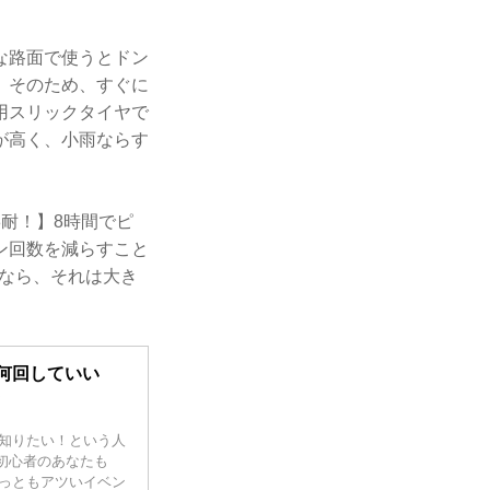
な路面で使うとドン
。そのため、すぐに
用スリックタイヤで
が高く、小雨ならす
耐！】8時間でピ
ン回数を減らすこと
むなら、それは大き
何回していい
ト
知りたい！という人
。初心者のあなたも
っともアツいイベン