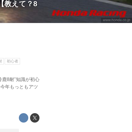
【教えて？8
www.honda.co.jp
耐
初心者
鹿8耐"知識が初心
、今年もっともアツ