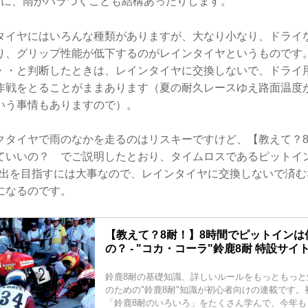
間に、雨がパラつくことも結構あったりします。
タイヤにはいろんな種類がありますが、大なり小なり、ドライ
り、グリップ性能が低下するのがレインタイヤというものです
・・と判断したときは、レインタイヤに交換しないで、ドライ
作戦をとることがままあります（夏の耐久レースゆえ路面温度
いう事情もありますので）。
クタイヤで雨のなかを走るのはリスキーですけど、【教えて？8
ていいの？ でご説明したとおり、タイムロスであるピットイ
位進出を目指すには大事なので、レインタイヤに交換しないで済
になるのです。
【教えて？8耐！】8時間でピットインは
の？ - "コカ・コーラ"鈴鹿8耐 特設サイ
鈴鹿8耐の基礎知識、詳しいルールをもっともっと
のための"鈴鹿8耐"知識が初心者向けの連載です
「鈴鹿8耐のいろいろ」をたくさん学んで、今年も