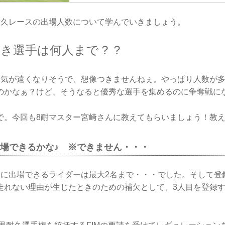
耐久レースの出場人数について学んでいきましょう。
つき選手は何人まで？？
て気が遠くなりそうで、想像つきませんねぇ。やっぱり人数が
のかなぁ？けど、そうなると優秀な選手を集めるのに争奪戦に
で。今回も8耐マスター宮﨑さんに教えてもらいましょう！教
出場できるかな♪ ※できません・・・
耐に出場できるライダーは最大2名まで・・・でした。そして登
走れない理由が生じたときのための補欠として、3人目を登録