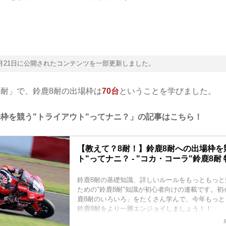
年7月21日に公開されたコンテンツを一部更新しました。
8耐」で、鈴鹿8耐の出場枠は
70台
ということを学びました。
場枠を競う"トライアウト"ってナニ？」の記事はこちら！
【教えて？8耐！】鈴鹿8耐への出場枠を
ト"ってナニ？ - "コカ・コーラ"鈴鹿8耐
鈴鹿8耐の基礎知識、詳しいルールをもっともっと
ための"鈴鹿8耐"知識が初心者向けの連載です。
鹿8耐のいろいろ」をたくさん学んで、今年もっと
鈴鹿8耐をより一層エンジョイしましょう！！