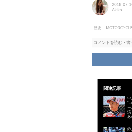
2018-07-1
Akiko
歴史
MOTORCYCL
コメントを読む・書
関連記事
中
“
ー
演
あ
鈴