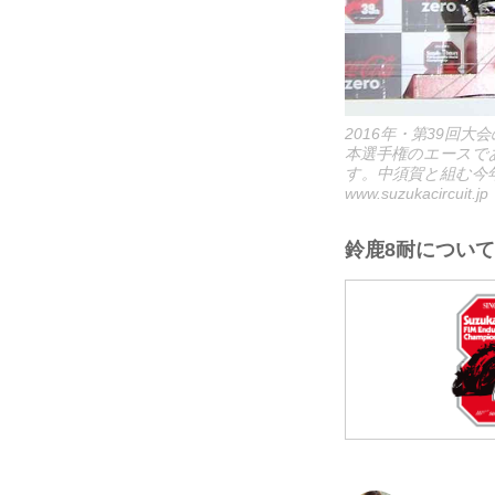
2016年・第39
本選手権のエースであ
す。中須賀と組む今
www.suzukacircuit.jp
鈴鹿8耐につい