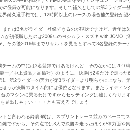
世界耐久選手権を統括するFIMの要請を受けてレギュレーショ
までの登録が可能になります。そして補欠としての第3ライダー
世界耐久選手権では、12時間以上のレースの場合補欠登録が認
名、または3名がライダー登録できるのが現状ですけど、近年は
ムが初優勝したのは2009年のヨシムラ・スズキ with JOMO
が、その後2016年までリザルトを見るとすべて3名登録のチー
チームの中には3名登録ではあるけれど、そのなかには2010年のM
清成龍一／中上貴晶／高橋巧）のように、決勝は2名だけで走っ
1、第2ライダーの実力が第3ライダーより明らかに上なら、第
たほうが決勝のタイム的には優位となります。またライディン
、1台のマシンに乗るわけですからセッティングは難しくなりま
点を見出しやすい・・・とも言えるでしょう。
ントと言われる鈴鹿8耐は、スプリントレース並みのペースで
の鍵ですから、その点では3人で決勝を走ったほうが体力面や