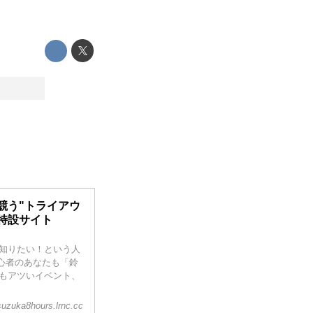
競う"トライアウ
 特設サイト
知りたい！という人
初心者のあなたも「鈴
もアツいイベント、
suzuka8hours.lrnc.cc