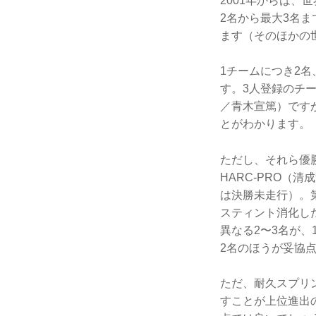
2001年からは、
2名から最大3名
ます（そのほかの
1チームにつき2
す。3人登録のチー
／青木宣篤）です
とがわかります。
ただし、それら優勝
HARC-PRO（
は決勝未走行）。第
スティント消化し
異なる2〜3名が
2名のほうが妥協
ただ、耐久スプリ
すことが上位進出