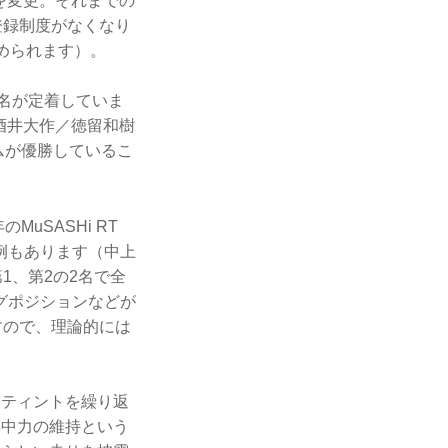
ンを変更。それまでの
登録制度がなくなり
められます）。
3名が定着していま
（酒井大作／徳留和樹
ムが優勝しているこ
uSASHi RT
た例もあります（中上
1、第2の2名で全
グポジションなどが
すので、理論的には
スティントを繰り返
集中力の維持という