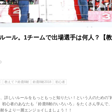
本ルール。1チームで出場選手は何人？【教
0
E
教えて？鈴鹿8耐
鈴鹿8耐2018
初心者
識、詳しいルールをもっともっと知りたい！という人のための"鈴
。初心者のあなたも「鈴鹿8耐のいろいろ」をたくさん学んで
8耐をより一層エンジョイしましょう！！