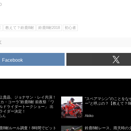
0
E
教えて？鈴鹿8耐
鈴鹿8耐2018
初心者
く
Facebook
上貴晶、ジョナサン・レイ共演！
“スペアマシン”のことをなぜ
コカ・コーラ”鈴鹿8耐 前夜祭「ワ
ー”と呼ぶの？【教えて？8
ルドライダートークショー」 出
ライダー決定！
らん
Akiko
鹿8耐ルール調査！8時間でピット
鈴鹿8耐レース、雨天時の