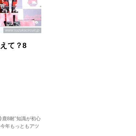
www.suzukacircuit.jp
えて？8
鹿8耐"知識が初心
、今年もっともアツ