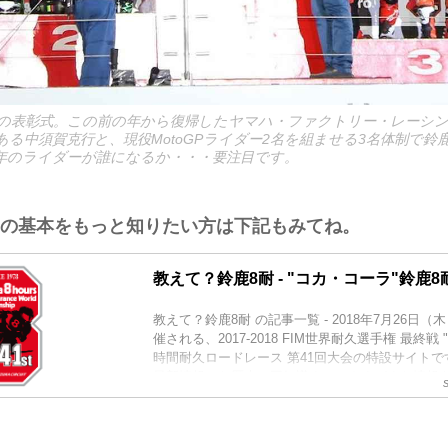
回大会の表彰式。この前の年から復帰したヤマハ・ファクトリー・レーシ
る中須賀克行と、現役MotoGPライダー2名を組ませる3名体制で鈴
年のライダーが誰になるか・・・要注目です。
ての基本をもっと知りたい方は下記もみてね。
教えて？鈴鹿8耐 - "コカ・コーラ"鈴鹿8
教えて？鈴鹿8耐 の記事一覧 - 2018年7月26日（
催される、2017-2018 FIM世界耐久選手権 最終戦
時間耐久ロードレース 第41回大会の特設サイト
最新情報から歴史、豆知識まで、さまざまな情報