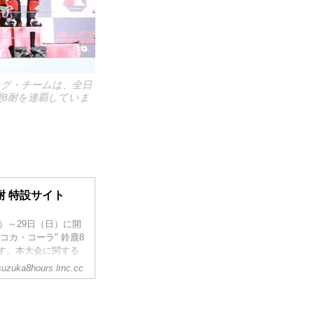
ング・チームは、全日
鹿8耐を連覇していま
耐 特設サイト
木）～29日（日）に開
 "コカ・コーラ" 鈴鹿8
です。本大会に関する
をお届けします。
suzuka8hours.lrnc.cc