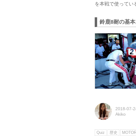
を本戦で使ってい
鈴鹿8耐の基
2018-07-2
Akiko
Quiz
歴史
MOTOR