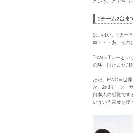
ということでさっ
1チーム2台ま
はいはい、Tカーと
車・・・あ、それ
T-car＝Tカー
の略、はたまた飛
ただ、EWC＝世
か、2ndモーター
日本人の感覚ですと
いういう言葉を使