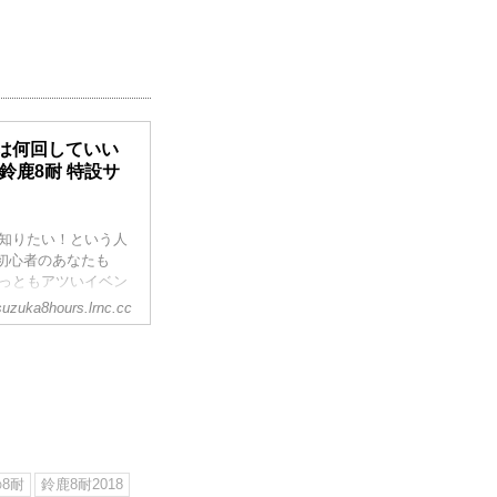
は何回していい
"鈴鹿8耐 特設サ
知りたい！という人
。初心者のあなたも
っともアツいイベン
suzuka8hours.lrnc.cc
8耐
鈴鹿8耐2018