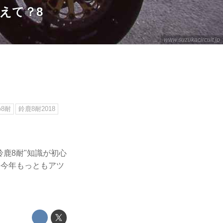
えて？8
www.suzukacircuit.jp
8耐
鈴鹿8耐2018
鹿8耐"知識が初心
、今年もっともアツ