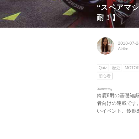
“スペアマシ
耐！】
2018-07-2
Akiko
Quiz
歴史
MOTOR
初心者
鈴鹿8耐の基礎知
者向けの連載です
いイベント、鈴鹿