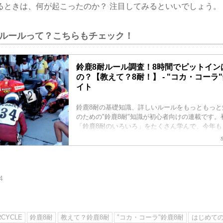
るときは、何が起こったのか？ 注目してみるといいでしょう。
本ルールって？こちらもチェック！
鈴鹿8耐ルール調査！8時間でピットイン
の？【教えて？8耐！】 - "コカ・コーラ
イト
鈴鹿8耐の基礎知識、詳しいルールをもっともっと
のための"鈴鹿8耐"知識が初心者向けの連載です
「鈴鹿8耐のいろいろ」をたくさん学んで、今年も
ト、鈴鹿8耐をより一層エンジョイしましょう！！
4
CYCLE
鈴鹿8耐
教えて？鈴鹿8耐
"コカ・コーラ"鈴鹿8耐
はじめての