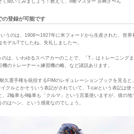
そく聞いてみましょう！教えて、8耐マスター 宮﨑さ〜ん
での登録が可能です
いうのは、1908〜1927年に米フォードから生産された、世
はモデルTでしたね。失礼しました〜。
というのは、いわゆるスペアカーのことで、「T」はトレーニング
行機のトレーナー＝練習機の略、など諸説あります。
界耐久選手権を統括するFIMのレギュレーションブックを見ると
サイクルとかそういう表記がされていて、T-carという表記は
、2輪車も4輪車も「クルマ」という言葉使いますが、彼の地で
うのはヘン、という感覚なのでしょう。