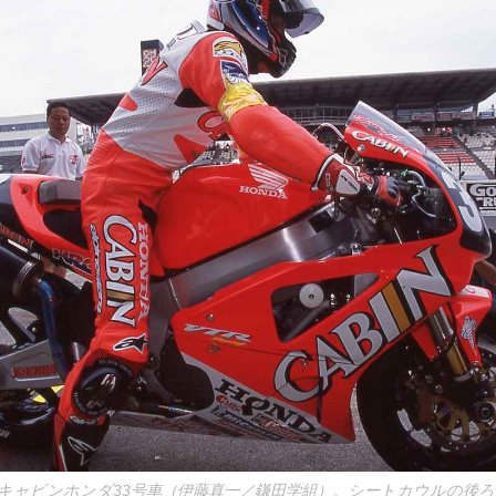
ムキャビンホンダ33号車（伊藤真一／鎌田学組）。シートカウルの後ろ