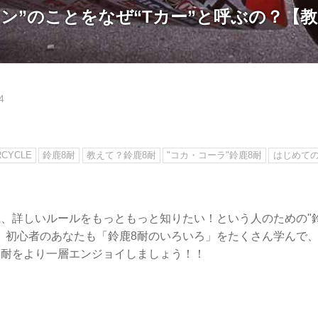
ン”のことをなぜ“Tカー”と呼ぶの？【教
4
CYCLE
鈴鹿8耐
教えて？鈴鹿8耐
"コカ・コーラ"鈴鹿8耐
はじめての
識、詳しいルールをもっともっと知りたい！という人のための"鈴
。初心者のあなたも「鈴鹿8耐のいろいろ」をたくさん学んで
8耐をより一層エンジョイしましょう！！