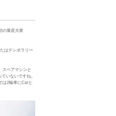
界初の量産大衆
またはテンポラリー
、スペアマシンと
使っていないですね。
は2輪車にCarと