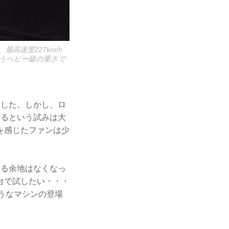
高速度227km/h
いうヘビー級の重さで
ました。しかし、ロ
するという試みは大
を感じたファンは少
する余地はなくなっ
台で試したい・・・
ようなマシンの登場