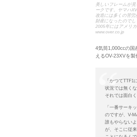
美しいフレームが見
ークです。ヤマハX
改造には多くの苦労
財産になったのでしょ
2005年にはアメ
www.over.co.jp
4気筒1,000c
えるOV-23XV
「かつてTTF
状況では無く
それでは面白
「一番サーキッ
のですが、V-
誰もやらない
が、そこに従
ことになるん