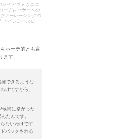
トのレイアウトもユニ
、ロードレーサーへの
ーヴァーレーシングの
れたツインレースに、
ンキホーテ的とも言
ります。
発揮できるような
るわけですから、
Xが候補に挙がった
選んだんです。
ならないわけです
ードバックされる