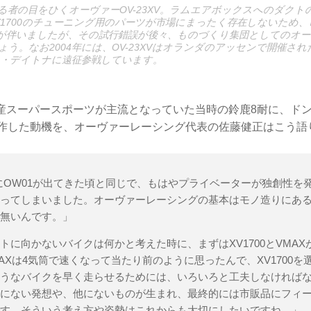
る者の目をひくオーヴァーOV-23XV。ラムエアボックスへのダク
V1700のチューニング用のパーツが市場にまったく存在しないため
が伴いましたが、その試行錯誤が後々、ものづくり集団としてのオ
う。なお2004年には、OV-23XVはオランダのアッセンで開催さ
リカ・デイトナに遠征参戦しています。
cの国産スーパースポーツが主流となっていた当時の鈴鹿8耐に、ド
を製作した動機を、オーヴァーレーシング代表の佐藤健正はこう語
1にOW01が出てきた頃と同じで、もはやプライベーターが独創性を
なってしまいました。オーヴァーレーシングの基本はモノ造りにあ
く無いんです。」
トに向かないバイクは何かと考えた時に、まずはXV1700とVMA
MAXは4気筒で速くなって当たり前のように思ったんで、XV1700を
ようなバイクを早く走らせるためには、いろいろと工夫しなければ
来にない発想や、他にないものが生まれ、最終的には市販品にフィ
です。そういう考え方や姿勢はこれからも大切にしたいですね。」