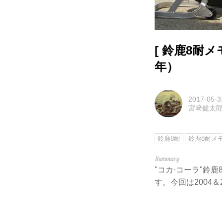
[ 鈴鹿8耐メ
年）
2017-05-3
宮﨑健太
鈴鹿8耐
鈴鹿8耐メ
"コカ·コーラ"
す。今回は2004