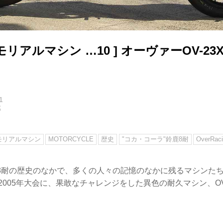
モリアルマシン …10 ] オーヴァーOV-23X
1
郎
モリアルマシン
MOTORCYCLE
歴史
"コカ・コーラ"鈴鹿8耐
OverRac
鈴鹿8耐の歴史のなかで、多くの人々の記憶のなかに残るマシンた
＆2005年大会に、果敢なチャレンジをした異色の耐久マシン、OV