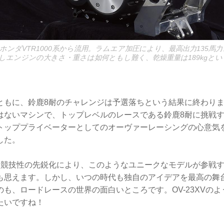
ンダVTR1000系から流用。ラムエア加圧により、最高出力135馬力、最
しエンジンの大きさ・重さは如何ともし難く、乾燥重量は189kgと
ともに、鈴鹿8耐のチャレンジは予選落ちという結果に終わり
はないマシンで、トップレベルのレースである鈴鹿8耐に挑戦
トッププライベーターとしてのオーヴァーレーシングの心意気
した。
は競技性の先鋭化により、このようなユニークなモデルが参戦
も思えます。しかし、いつの時代も独自のアイデアを最高の舞
も、ロードレースの世界の面白いところです。OV-23XVの
たいですね！