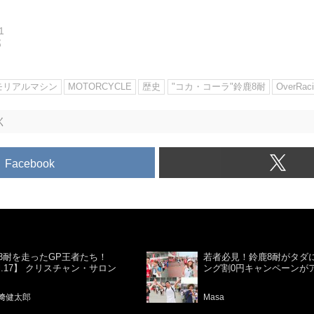
1
郎
モリアルマシン
MOTORCYCLE
歴史
"コカ・コーラ"鈴鹿8耐
OverRac
く
Facebook
8耐を走ったGP王者たち！
若者必見！鈴鹿8耐がタダ
ol.17】 クリスチャン・サロン
ング割0円キャンペーンが
﨑健太郎
Masa