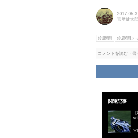
2017-05-3
宮﨑健太
鈴鹿8耐
鈴鹿8耐メ
コメントを読む・書
関連記事
【
v
宮