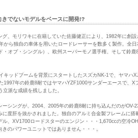
向きでないモデルをベースに開発!?
ング、モリワキに在籍していた佐藤健正により、1982年に創
84年から独自の車体を用いたロードレーサーを数多く製作。全
ンド・オブ・シングル）、欧州スーパーモノ選手権、そして鈴鹿
イキッドブームを背景にスタートしたスズカNK-1で、ヤマハXJR1
また1997年の鈴鹿8耐ではヤマハYZF1000サンダーエースで、
いう立派な成績を残しました。
ーシングが、2004、2005年の鈴鹿8耐に持ち込んだのがOV-2
みに度肝を抜かされました。独自のアルミ合金製フレームに搭
ル、XV1700ロードスターのエンジン・・・1,670ccの空冷O
向きのパワーユニットではありません・・・。