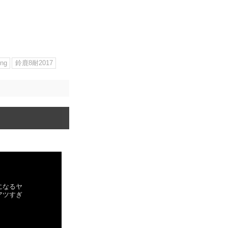
ing
鈴鹿8耐2017
になるヤ
アツすぎ