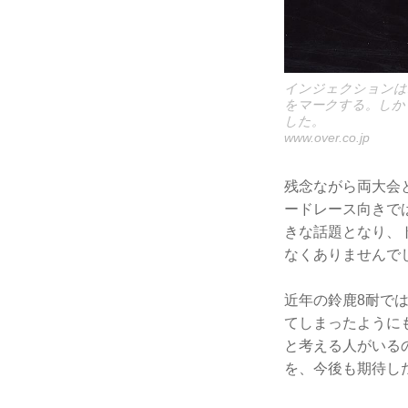
インジェクションはホ
をマークする。しか
した。
www.over.co.jp
残念ながら両大会
ードレース向きで
きな話題となり、
なくありませんで
近年の鈴鹿8耐で
てしまったように
と考える人がいるの
を、今後も期待し