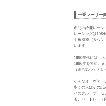
一番レーサー
名門の鈴鹿レーシ
レーシングは19
手権SOS（サウ
います。
1990年代には、ネ
1996年を連覇。
（総合13位）と
そんなオーヴァーレ
多くの人はその試
ハのクルーザーモデ
も、ロードレース