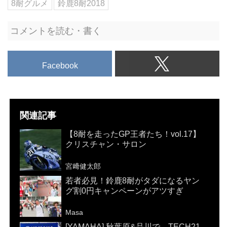
8耐グルメ
鈴鹿8耐2018
コメントを読む・書く
Facebook
関連記事
【8耐を走ったGP王者たち！vol.17】
クリスチャン・サロン
宮﨑健太郎
若者必見！鈴鹿8耐がタダになるヤン
グ割0円キャンペーンがアツすぎ
Masa
[YAMAHA] 秋葉原&品川で、TECH21