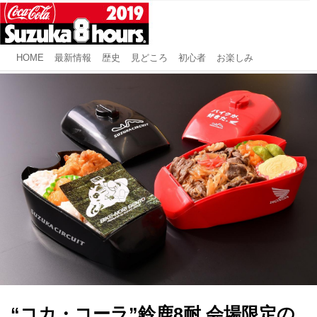
HOME
最新情報
歴史
見どころ
初心者
お楽しみ
“コカ・コーラ”鈴鹿8耐 会場限定の