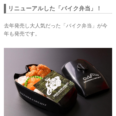
「2016-2017 FIM世界耐久選手権
リニューアルした「バイク弁当」！
最終戦”コカ･コーラ” 鈴鹿8時間耐
久ロードレース 第40回記念大
会」 開催期間中の2017年7月28日
去年発売し大人気だった「バイク弁当」が今
（金）～30日（日）に、グランド
年も発売です。
スタンド下のVスタオフィシャル
ショップ前にて、ガソリンタンク
型弁当箱の「バイク弁当」を期間
中900食限定で販売されます！
ガソリンタンク型弁当箱の「バイ
ク弁当」
ガソリンタンク型弁当箱の「バイ
ク弁当」
このバイク弁当は、「バイク乗り
のための、のり弁当」をテーマに
作られています。中身は、おかか
ご飯に唐揚げやエビチリ、...