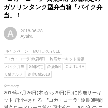
ガソリンタンク型弁当箱「バイク弁
当」！
A
2018-06-28
Ayaka
キャンペーン
MOTORCYCLE
"コカ・コーラ"鈴鹿8耐
鈴鹿サーキット情報
バイク弁当
8耐限定
鈴鹿8耐
CULTURE
8耐グルメ
鈴鹿8耐2018
2018年7月26日(木)から29日(日)に鈴鹿サーキ
ットで開催される「”コカ・コーラ” 鈴鹿8時間
耐久ロードレース第41回大会で、2017年の“コ