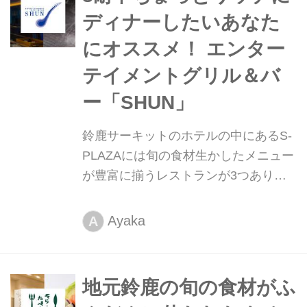
ディナーしたいあなた
にオススメ！ エンター
テイメントグリル＆バ
ー「SHUN」
鈴鹿サーキットのホテルの中にあるS-
PLAZAには旬の食材生かしたメニュー
が豊富に揃うレストランが3つありま
す。観戦だけでなくお食事も魅力の鈴
鹿8耐。今回はエンターテイメントグ
Ayaka
A
リル&バー 「SHUN」についてご紹
介！
地元鈴鹿の旬の食材がふ