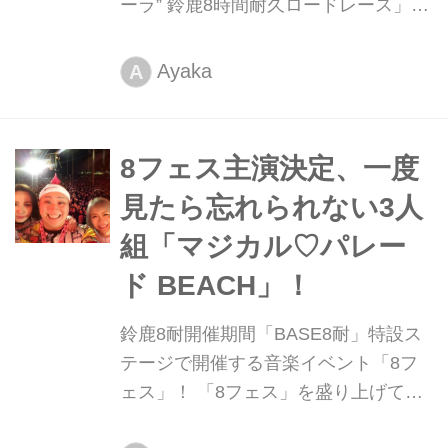
ーラ” 鈴鹿8時間耐久ロードレース」の
イベントゲストに、人気モトブロガー
3組の来場が決定！ また、国際レーシ
Ayaka
A
ングコースに隣接するエリア「BASE8
耐」で行なうイベント情報も合わせて
ご紹介します。
8フェス主演決定、一度
見たら忘れられない3人
組「マジカル♡パレー
ド BEACH」！
鈴鹿8耐開催期間「BASE8耐」特設ス
テージで開催する音楽イベント「8フ
ェス」！ 「8フェス」を盛り上げてく
れるであろうアーティストがたくさん