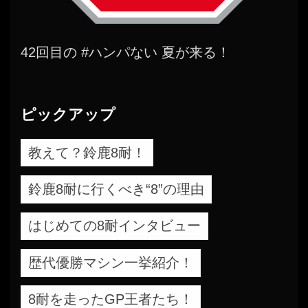
42回目の #ハンパない 夏が来る！
ピックアップ
教えて？鈴鹿8耐！
鈴鹿8耐に行くべき“8”の理由
はじめての8耐インタビュー
歴代優勝マシン一挙紹介！
8耐を走ったGP王者たち！