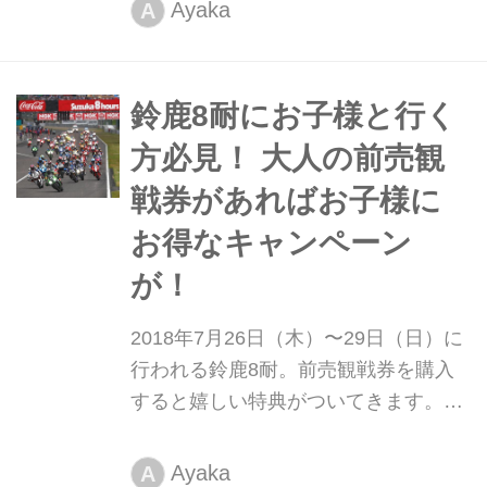
集結するなか、今回は一度見たら忘れ
Ayaka
A
られない確率99.9%系の3人組「マジカ
ル♡パレードBEACH」についてご紹
介します。
鈴鹿8耐にお子様と行く
方必見！ 大人の前売観
戦券があればお子様に
お得なキャンペーン
が！
2018年7月26日（木）〜29日（日）に
行われる鈴鹿8耐。前売観戦券を購入
すると嬉しい特典がついてきます。気
になる特典について詳しくご紹介！
Ayaka
A