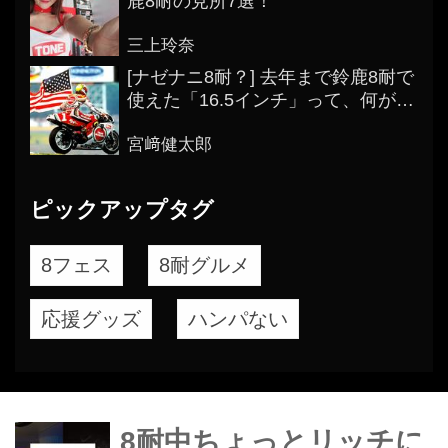
鹿8耐の見所7選！
三上玲奈
[ナゼナニ8耐？] 去年まで鈴鹿8耐で
使えた「16.5インチ」って、何がス
ゴかったの？
宮﨑健太郎
ピックアップタグ
8フェス
8耐グルメ
応援グッズ
ハンパない
8耐中ちょっとリッチに