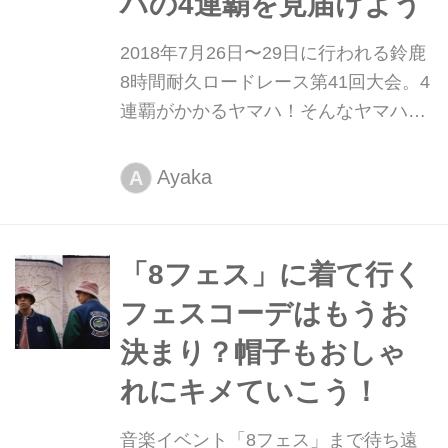
ハの4連覇を見届けよう
2018年7月26日〜29日に行われる鈴鹿
8時間耐久ロードレース第41回大会。4
連覇がかかるヤマハ！そんなヤマハの
オリジナル応援グッズがセットになっ
たお得なチケットが2018年5月11日よ
Ayaka
A
り全国のYSPメンバーズクラブ各店を
はじめヤマハモーターサイクル取扱全
店にて発売が開始されています。
「8フェス」に着て行く
フェスコーデはもうお
決まり？帽子もおしゃ
れにキメていこう！
音楽イベント「8フェス」まで待ち遠