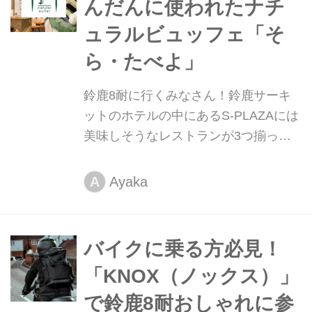
んだんに使われたナチ
ュラルビュッフェ「そ
ら・たべよ」
鈴鹿8耐に行くみなさん！鈴鹿サーキ
ットのホテルの中にあるS-PLAZAには
美味しそうなレストランが3つ揃って
いるのご存知でしたか？今回は、旬の
食材を生かしたメニューが豊富に揃っ
Ayaka
A
ている、鈴鹿サーキットホテルのレス
トラン「S-PLAZA」についてご紹介し
ます。
バイクに乗る方必見！
「KNOX（ノックス）」
で鈴鹿8耐おしゃれに参