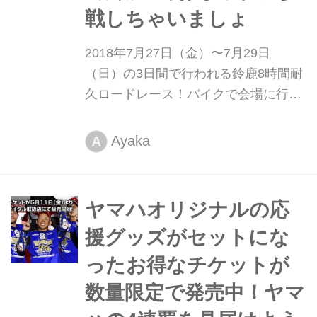
戦しちゃいましょ
2018年7月27日（金）〜7月29日
（日）の3日間で行われる鈴鹿8時間耐
久ロードレース！バイクで会場に行か
れる方も多くいらっしゃるのではない
でしょうか。少しでもおしゃれに目立
Ayaka
A
ちたい方に、フィジカル系スポーツの
プロテクション製作を専門としている
イギリスブランド「KNOX（ノック
ヤマハオリジナルの応
ス）」の中からバイクに乗る上で不可
援グッズがセットにな
欠なグローブとバックパックをご紹介
します！
ったお得なチケットが
数量限定で発売中！ヤマ