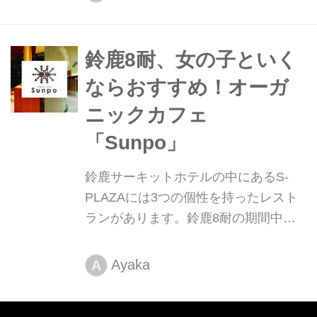
鈴鹿8耐、女の子といく
ならおすすめ！オーガ
ニックカフェ
「Sunpo」
鈴鹿サーキットホテルの中にあるS-
PLAZAには3つの個性を持ったレスト
ランがあります。鈴鹿8耐の期間中に
は限定メニューも！今回はオーガニッ
クカフェ「Sunpo」についてご紹介し
Ayaka
A
ます。