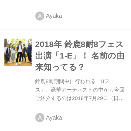
場エリアに特設バーベキューエリア
が！バーベキューをしながら8耐を観
Ayaka
A
戦を楽しもう！
2018年 鈴鹿8耐8フェス
出演「1-E」！ 名前の由
来知ってる？
鈴鹿8耐期間中に行われる「8フェ
ス」。豪華アーティストの中から今回
ご紹介するのは2018年7月29日（日）
に主演する「1-E」！
Ayaka
A