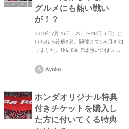
グルメにも熱い戦い
が！？
2018年7月26日（木）〜29日（日）に
行われる鈴鹿8耐。開催まで1ヶ月を切
りました。鈴鹿8耐では熱いのはレー
スだけじゃないんです。グルメでも熱
い戦いが繰り広げられているんです
Ayaka
A
よ！
ホンダオリジナル特典
付きチケットを購入し
た方に付いてくる特典