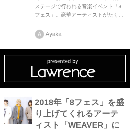
ステージで行われる音楽イベント「8
フェス」。豪華アーティストがたくさ
ん集まる中、今回ご紹介するのは
「SEAMO」！
Ayaka
A
2018年「8フェス」を盛
り上げてくれるアーテ
ィスト「WEAVER」に