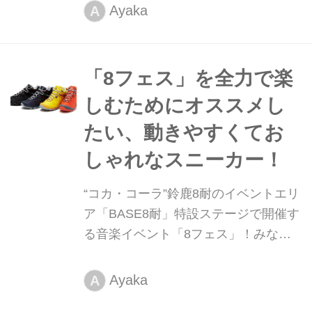
しても持って行きたいサングラスをい
Ayaka
A
くつかご紹介します。お気に入りのサ
ングラスををつけて8フェス盛り上が
っていきましょ！
「8フェス」を全力で楽
しむためにオススメし
たい、動きやすくてお
しゃれなスニーカー！
“コカ・コーラ”鈴鹿8耐のイベントエリ
ア「BASE8耐」特設ステージで開催す
る音楽イベント「8フェス」！みなさ
んに全力で8フェスを楽しんでいただ
けるように動きやすくて疲れにくいオ
Ayaka
A
ススメのスニーカー5選をご紹介しま