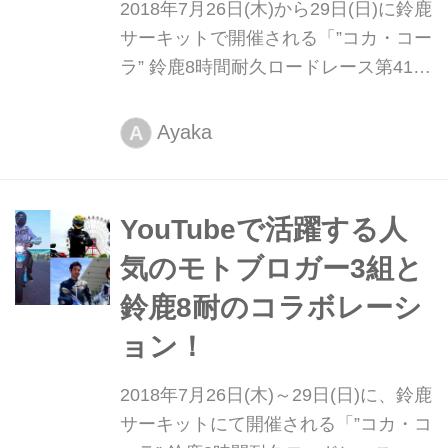
2018年7月26日(木)から29日(日)に鈴鹿
サーキットで開催される「”コカ・コー
ラ” 鈴鹿8時間耐久ロードレース第41回
大会で、2017年の“コカ・コーラ”鈴鹿
8耐で初めて販売し大人気となったバ
Ayaka
A
イクのガソリンタンクを模した弁当箱
の「バイクすき弁当」と 「バイクのり
弁当」が今年も発売します。
YouTubeで活躍する人
気のモトブロガー3組と
鈴鹿8耐のコラボレーシ
ョン！
2018年7月26日(木)～29日(日)に、鈴鹿
サーキットにて開催される「”コカ・コ