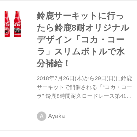
す。
鈴鹿サーキットに行っ
たら鈴鹿8耐オリジナル
デザイン「コカ・コー
ラ」スリムボトルで水
分補給！
2018年7月26日(木)から29日(日)に鈴鹿
サーキットで開催される「“コカ・コー
ラ” 鈴鹿8時間耐久ロードレース第41回
大会」を記念した、オリジナルの「コ
カ・コーラ」スリムボトルが2018年6
Ayaka
A
月2日(土)よりいよいよ発売！