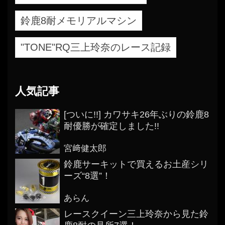
鈴鹿8耐メモリアルマシン
"TONE"RQ三上玲奈のレース記録
人気記事
[ついに!!] カワサキ26年ぶりの鈴鹿8
耐優勝が確定しました!!
宮﨑健太郎
鈴鹿サーキットで買えるお土産シリ
ーズ“8選”！
あらん
レースクイーン三上玲奈から見た鈴