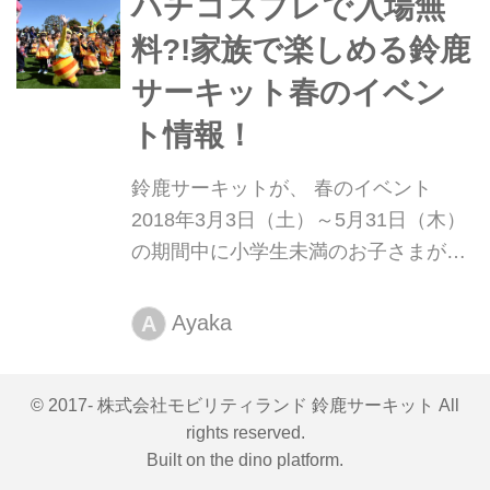
ハチコスプレで入場無
料?!家族で楽しめる鈴鹿
サーキット春のイベン
ト情報！
鈴鹿サーキットが、 春のイベント
2018年3月3日（土）～5月31日（木）
の期間中に小学生未満のお子さまがハ
チをモチーフにしたコスチュームで来
場すると入園が無料になるキャンペー
Ayaka
A
ンを開催！
© 2017- 株式会社モビリティランド 鈴鹿サーキット All
rights reserved.
Built on
the dino platform
.