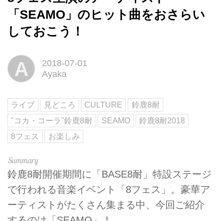
「SEAMO」のヒット曲をおさらい
しておこう！
A
2018-07-01
Ayaka
ライブ
見どころ
CULTURE
鈴鹿8耐
"コカ・コーラ"鈴鹿8耐
SEAMO
鈴鹿8耐2018
8フェス
お楽しみ
鈴鹿8耐開催期間に「BASE8耐」特設ステージ
で行われる音楽イベント「8フェス」。豪華ア
ーティストがたくさん集まる中、今回ご紹介
するのは「SEAMO」！