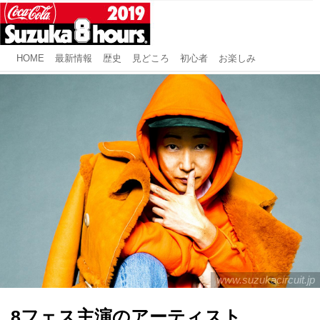
HOME
最新情報
歴史
見どころ
初心者
お楽しみ
www.suzukacircuit.jp
8フェス主演のアーティスト