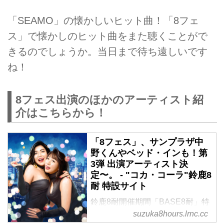
「SEAMO」の懐かしいヒット曲！「8フェ
ス」で懐かしのヒット曲をまた聴くことがで
きるのでしょうか。当日まで待ち遠しいです
ね！
8フェス出演のほかのアーティスト紹
介はこちらから！
「8フェス」、サンプラザ中
野くんやベッド・インも！第
3弾 出演アーティスト決
定〜。 - "コカ・コーラ"鈴鹿8
耐 特設サイト
鈴鹿8耐開催期間「BASE8耐」特
設ステージで開催する音楽イベン
suzuka8hours.lrnc.cc