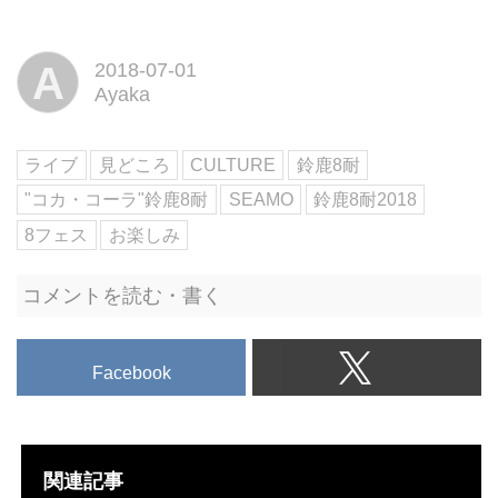
ト「8フェス」の出場アーティス
トが続々と発表されていますが、
今回は第三弾の発表です！新たに
A
2018-07-01
4組の出演が決定し、アーティス
Ayaka
トからのコメントが届いているの
でご紹介しましょう。
ライブ
見どころ
CULTURE
鈴鹿8耐
"コカ・コーラ"鈴鹿8耐
SEAMO
鈴鹿8耐2018
8フェス
お楽しみ
コメントを読む・書く
Facebook
関連記事