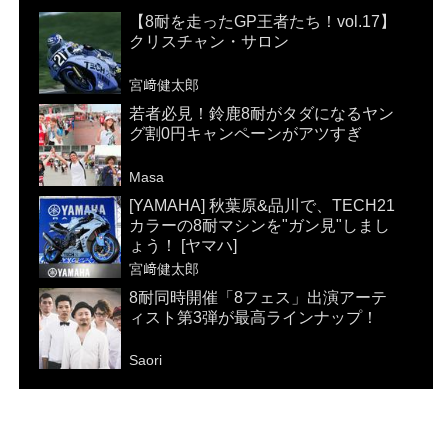
【8耐を走ったGP王者たち！vol.17】
クリスチャン・サロン
宮﨑健太郎
若者必見！鈴鹿8耐がタダになるヤン
グ割0円キャンペーンがアツすぎ
Masa
[YAMAHA] 秋葉原&品川で、TECH21
カラーの8耐マシンを"ガン見"しまし
ょう！ [ヤマハ]
宮﨑健太郎
8耐同時開催「8フェス」出演アーテ
ィスト第3弾が最高ラインナップ！
Saori