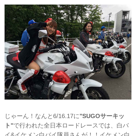
じゃーん！なんと6/16.17に
"SUGOサーキッ
ト"
で行われた全日本ロードレースでは、白バ
イ&イケメン白バイ隊員さんが！！イケメン白