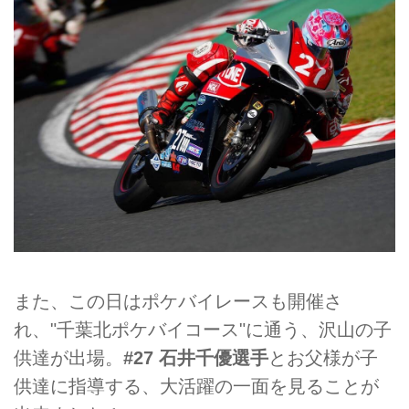
また、この日はポケバイレースも開催さ
れ、"千葉北ポケバイコース"に通う、沢山の子
供達が出場。
#27 石井千優選手
とお父様が子
供達に指導する、大活躍の一面を見ることが