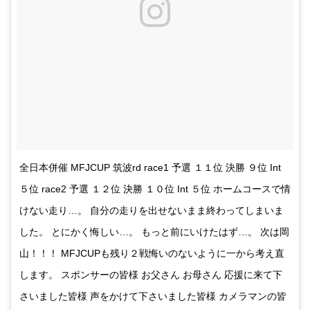
全日本併催 MFJCUP 筑波rd race1 予選 １１位 決勝 ９位 Int
５位 race2 予選 １２位 決勝 １０位 Int ５位 ホームコースで情
けない走り…。 自分の走りを出せないまま終わってしまいま
した。 とにかく悔しい…。 もっと前にいけたはず…。 次は岡
山！！！ MFJCUPも残り２戦悔いのないように一から考え直
します。 スポンサーの皆様 お父さん お母さん 応援に来て下
さいました皆様 声をかけて下さいました皆様 カメラマンの皆