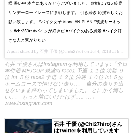
様 暑い中 本当にありがとうございました。 次戦は 7/15 鈴鹿
サンデーロードレースに参戦します。 引き続き 応援宜しくお
願い致します。 #バイク女子 #tone #N-PLAN #筑波サーキッ
ト #cbr250rr #バイクが好きだ #バイクのある風景 #バイク好
きな人と繋がりたい
A post shared by
石井 千優
(@chihi27ro) on
Jul 4, 2018 at 5:19am PDT
石井 千優さんはInstagramを利用しています:「全日
本併催 MFJCUP 筑波rd race1 予選 １１位 決勝 ９
位 Int ５位 race2 予選 １２位 決勝 １０位 Int ５位
ホームコースで情けない走り…。 自分の走りを出
せないまま終わってしまいました。 とにかく悔し
い…。 もっと前にいけたはず…。…」
www.instagram.com
石井 千優 (@Chi27hiro)さん
はTwitterを利用しています