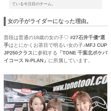
ている今注目のチーム。
女の子がライダーになった理由。
普段は普通の18歳の女の子♡
#27石井千優*選
手
はとにかくお茶目で明るい女の子♪
MFJ CUP
JP250クラス
に参戦する
「TONE 千葉北ポケバ
イコース N-PLAN」
に所属しています。