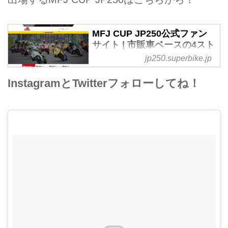
MFJ CUP JP250公式ファン
サイト | 市販車ベースの4スト
ローク250㏄クラスのロード
jp250.superbike.jp
レースを楽しもう！
InstagramとTwitterフォローしてね！
国内のみならずアジア全体で盛り
上がりを見せている4ストローク
250ccスーパースポーツクラス。
ロードレースの底辺拡大並びに新
規参入者の増加を図る重要なカテ
ゴリーとしてスタートしたJP250
クラスの情報をお伝えするオフィ
シャルファンサイト。