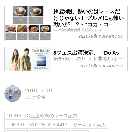
鈴鹿8耐、熱いのはレースだ
けじゃない！ グルメにも熱い
戦いが！？ - "コカ・コー
ラ"鈴鹿8耐 特設サイト
suzuka8hours.lrnc.cc
2018年7月26日（木）〜29日
（日）に行われる鈴鹿8耐。開催
8フェス出演決定、「Do As
まで1ヶ月を切りました。鈴鹿8耐
Infinity」のヒット曲をいま一
では熱いのはレースだけじゃない
度おさらいしておこう！ - "コ
suzuka8hours.lrnc.cc
んです。グルメでも熱い戦いが繰
カ・コーラ"鈴鹿8耐 特設サイ
り広げられているんですよ！
ト
さあ、今宵も8フェスを盛り上げ
2018-07-10
るアーティストの紹介だ。レース
三上玲奈
で！LIVEで！存分に盛り上がろ
う！
"TONE"RQ三上玲奈のレース記録
TONE RT SYNCEDGE 4413
サーキット美人