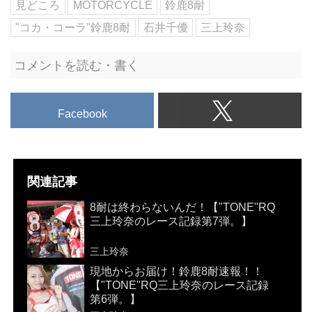
見どころ
MOTORCYCLE
鈴鹿8耐
"コカ・コーラ"鈴鹿8耐
石井千優
三上玲奈
コメントを読む・書く
Facebook
関連記事
8耐は終わらないんだ！【"TONE"RQ
三上玲奈のレース記録第7弾。】
三上玲奈
現地からお届け！鈴鹿8耐速報！！
【"TONE"RQ三上玲奈のレース記録
第6弾。】