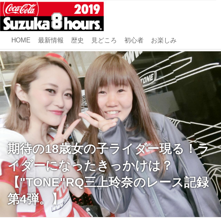
HOME
最新情報
歴史
見どころ
初心者
お楽しみ
期待の18歳女の子ライダー現る！ラ
イダーになったきっかけは？
【"TONE"RQ三上玲奈のレース記録
第4弾。】