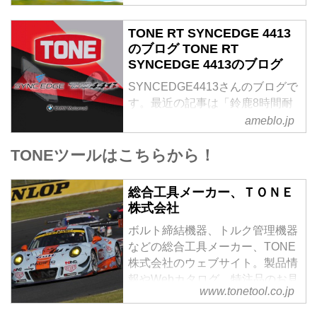
により目標には手が届きませんで
した。鈴鹿8耐に出
TONE RT SYNCEDGE 4413
のブログ TONE RT
SYNCEDGE 4413のブログ
SYNCEDGE4413さんのブログで
す。最近の記事は「鈴鹿8時間耐
久レース 決勝レース結果（画像
ameblo.jp
あり）」です。
TONEツールはこちらから！
総合工具メーカー、ＴＯＮＥ
株式会社
ボルト締結機器、トルク管理機器
などの総合工具メーカー、TONE
株式会社のウェブサイト。製品情
報やWebカタログ、特注品のお見
www.tonetool.co.jp
積もり、修理センターや販売店一
覧など。