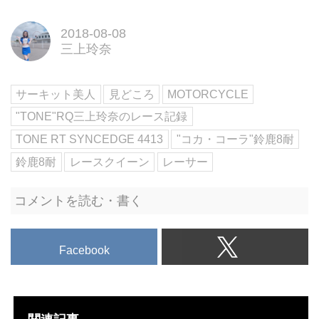
2018-08-08
三上玲奈
サーキット美人
見どころ
MOTORCYCLE
"TONE"RQ三上玲奈のレース記録
TONE RT SYNCEDGE 4413
"コカ・コーラ"鈴鹿8耐
鈴鹿8耐
レースクイーン
レーサー
コメントを読む・書く
Facebook