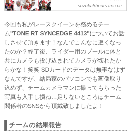
サイト
suzuka8hours.lrnc.cc
本日19:30、今年の"コカ・コーラ
鈴鹿8耐"の熱戦のフィナーレを迎
今回も私がレースクイーンを務めるチー
えることになりました。10年ぶり
ム
"TONE RT SYNCEDGE 4413"
についてお話
復活のHRC、SBK（世界スーパ
ーバイク選手権）3連覇王者J.レ
しさせて頂きます！なんでこんなに遅くなっ
イを要するカワサキ チーム グリ
たのか？終了後、ライダー用のプールに体と
ーンといった強力なライバルを相
共にカメラも投げ込まれてカメラが壊れたか
手に、ヤマハ・ファクトリー・レ
ーシング・チームが見事同一チー
らかな！笑笑 SDカードのデータは無事なはず
ム史上初の4連覇という偉業を成
なんですが、結局家のパソコンでも画像取り
し遂げました！
込めず、チームカメラマンに撮ってもらった
写真も入手し損ね…足りないところはチーム
関係者のSNSから頂戴致しましたよ！
チームの結果報告