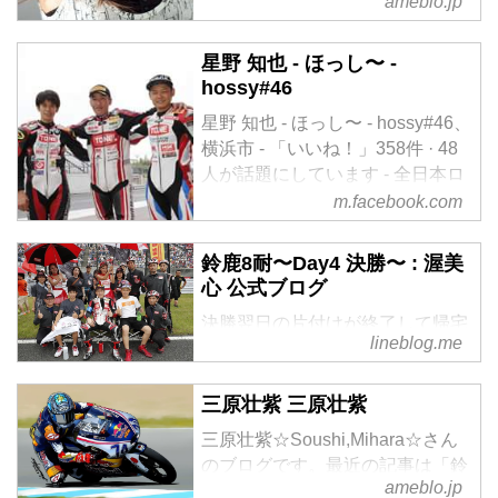
ameblo.jp
星野 知也 - ほっし〜 -
hossy#46
星野 知也 - ほっし〜 - hossy#46、
横浜市 - 「いいね！」358件 · 48
人が話題にしています - 全日本ロ
ードレース選手権に参戦している
m.facebook.com
レーシングライダー 星野知也の
公式Facebookページです。
鈴鹿8耐〜Day4 決勝〜 : 渥美
心 公式ブログ
決勝翌日の片付けが終了して帰宅
lineblog.me
し、満載の荷物で部屋がいっぱい
になっています。洗濯物が多くあ
と2〜3日は僕の鈴鹿8耐は終わり
三原壮紫 三原壮紫
そうにありません。笑さて、決勝
三原壮紫☆Soushi,Mihara☆さん
のリザルトは46位完走。SSTクラ
のブログです。最近の記事は「鈴
ス10位。2度の転倒、マシン修復
ameblo.jp
鹿8耐決勝 謝罪」です。