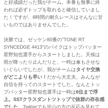
と好成績だった我がチーム。本番も無事に終
われば必ずトップを取れると確信していまし
た！ですが、8時間の耐久レースはそんなに甘
いものではありませんでした。
決勝では、ゼッケン80番の"TONE RT
SYNCEDGE 4413"のバイクはトップバッター
星野知也選手からスタートしました。天候は
雨が降ったり止んだりと、一時は傘もさせな
いぐらいでしたが、我がチームは
タイヤ交換
がどこよりも早い！
だから大丈夫。みんなが
自信を持ってのスタートでした。なんとトッ
プバッター星野知也選手は一時は
6位まで浮
上。SSTクラスダントツトップで抜群の存在感
でした。
Twitterでも沢山の方の反応を見れて