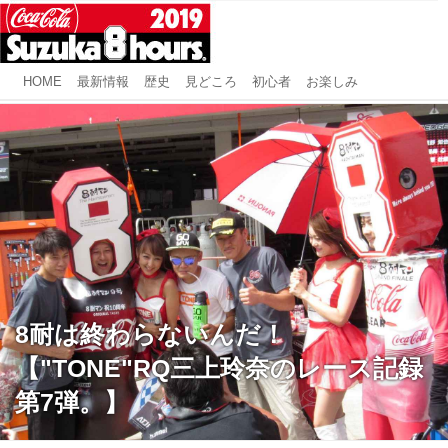
HOME
最新情報
歴史
見どころ
初心者
お楽しみ
8耐は終わらないんだ！
【"TONE"RQ三上玲奈のレース記録
第7弾。】