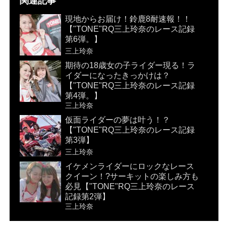
関連記事
現地からお届け！鈴鹿8耐速報！！
【"TONE"RQ三上玲奈のレース記録
第6弾。】
三上玲奈
期待の18歳女の子ライダー現る！ラ
イダーになったきっかけは？
【"TONE"RQ三上玲奈のレース記録
第4弾。】
三上玲奈
仮面ライダーの夢は叶う！？
【"TONE"RQ三上玲奈のレース記録
第3弾】
三上玲奈
イケメンライダーにロックなレース
クイーン！?サーキットの楽しみ方も
必見【"TONE"RQ三上玲奈のレース
記録第2弾】
三上玲奈