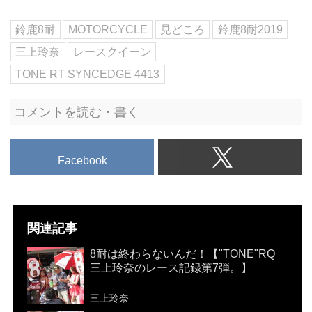
鈴鹿8耐
MOTORCYCLE
見どころ
鈴鹿8耐2019
三上玲奈
レースクイーン
TONE RT SYNCEDGE 4413
コメントを読む・書く
Facebook
関連記事
8耐は終わらないんだ！【"TONE"RQ
三上玲奈のレース記録第7弾。】
三上玲奈