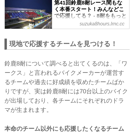
えることになりました。10年ぶり
第41回鈴鹿8耐レース間もな
復活のHRC、SBK（世界スーパ
く本番スタート！みんなどこ
ーバイク選手権）3連覇王者J.レ
で応援してる？ - 8耐をもっと
イを要するカワサキ チーム グリ
知ろう！"コカ・コーラ"鈴鹿
suzuka8hours.lrnc.cc
ーンといった強力なライバルを相
8耐 特設サイト
手に、ヤマハ・ファクトリー・レ
鈴鹿8耐2018、決勝戦開始までの
ーシング・チームが見事同一チー
現地で応援するチームを見つける！
こり数時間となりました。 今年
ム史上初の4連覇という偉業を成
は一体どんなドラマが繰り広げら
し遂げました！
れるのでしょう！！？？緊張しま
鈴鹿8耐について調べると出てくるのは、「ワ
すね。どきどきが止まりません。
ークス」と言われるバイクメーカーが運営す
るチームや過去に好成績を収めたチームばか
りですが、実は鈴鹿8耐には70台以上のバイク
が出場しており、各チームにそれぞれのドラ
マが生まれます。
本命のチーム以外にも応援したくなるチーム