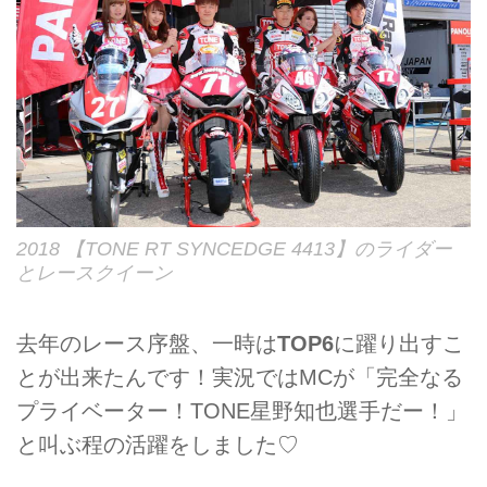
2018 【TONE RT SYNCEDGE 4413】のライダー
とレースクイーン
去年のレース序盤、一時は
TOP6
に躍り出すこ
とが出来たんです！実況ではMCが「完全なる
プライベーター！TONE星野知也選手だー！」
と叫ぶ程の活躍をしました♡