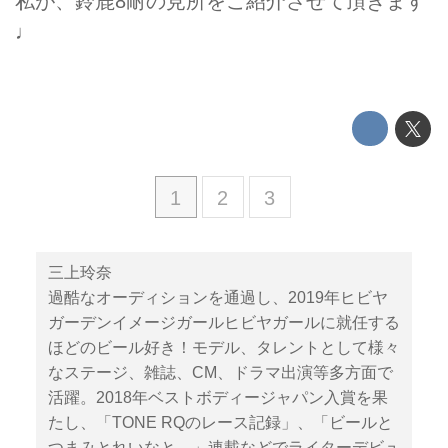
私が、鈴鹿8耐の見所をご紹介させて頂きます
♩
1
2
3
三上玲奈
過酷なオーディションを通過し、2019年ヒビヤ
ガーデンイメージガールヒビヤガールに就任する
ほどのビール好き！モデル、タレントとして様々
なステージ、雑誌、CM、ドラマ出演等多方面で
活躍。2018年ベストボディージャパン入賞を果
たし、「TONE RQのレース記録」、「ビールと
つまみとれいなと。」連載などでライターデビュ