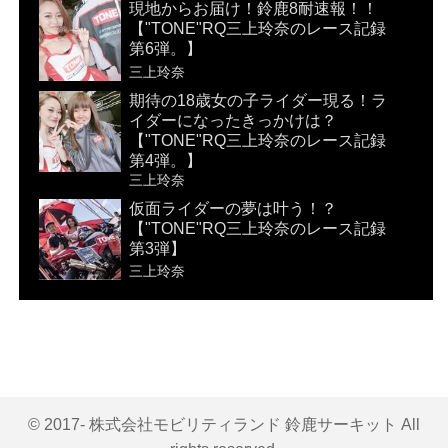
現地からお届け！鈴鹿8耐速報！！
【"TONE"RQ三上玲奈のレース記録
第6弾。】
三上玲奈
期待の18歳女の子ライダー現る！ラ
イダーになったきっかけは？
【"TONE"RQ三上玲奈のレース記録
第4弾。】
三上玲奈
仮面ライダーの夢は叶う！？
【"TONE"RQ三上玲奈のレース記録
第3弾】
三上玲奈
© 2017- 株式会社モビリティランド 鈴鹿サーキット All