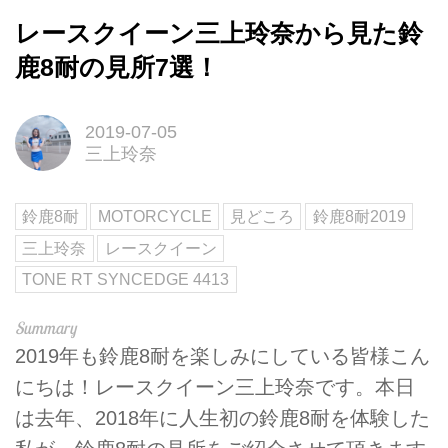
レースクイーン三上玲奈から見た鈴
鹿8耐の見所7選！
2019-07-05
三上玲奈
鈴鹿8耐
MOTORCYCLE
見どころ
鈴鹿8耐2019
三上玲奈
レースクイーン
TONE RT SYNCEDGE 4413
2019年も鈴鹿8耐を楽しみにしている皆様こん
にちは！レースクイーン三上玲奈です。本日
は去年、2018年に人生初の鈴鹿8耐を体験した