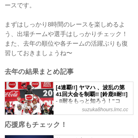
ースです。
まずはしっかり8時間のレースを楽しめるよ
う、出場チームや選手はしっかりチェック！
また、去年の順位や各チームの活躍ぶりも復
習しておきましょうね〜
去年の結果まとめ記事
[4連覇!!] ヤマハ 、波乱の第
41回大会を制覇!! [鈴鹿8耐!!]
- 8耐をもっと知ろう！"コ
カ・コーラ"鈴鹿8耐 特設サイ
suzuka8hours.lrnc.cc
ト
応援席もチェック！
本日19:30、今年の"コカ・コーラ
鈴鹿8耐"の熱戦のフィナーレを迎