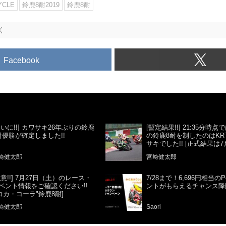
YCLE
鈴鹿8耐2019
鈴鹿8耐
く
Facebook
ついに!!] カワサキ26年ぶりの鈴鹿
[暫定結果!!] 21:35分時
耐優勝が確定しました!!
の鈴鹿8耐を制したのはKR
サキでした!! [正式結果は7月
﨑健太郎
宮﨑健太郎
注意!!] 7月27日（土）のレース・
7/28まで！6,696円相当のP
ベント情報をご確認ください!!
ントがもらえるチャンス降
"コカ・コーラ"鈴鹿8耐]
﨑健太郎
Saori