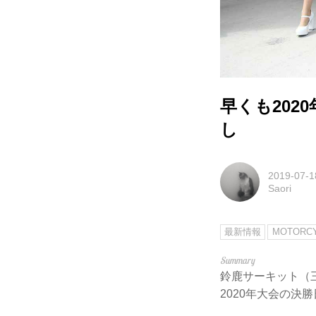
早くも202
し
2019-07-1
Saori
最新情報
MOTORC
鈴鹿サーキット（三
2020年大会の決