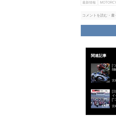
最新情報
MOTORC
コメントを読む・書
関連記事
[
8
宮
[
イ
[
宮