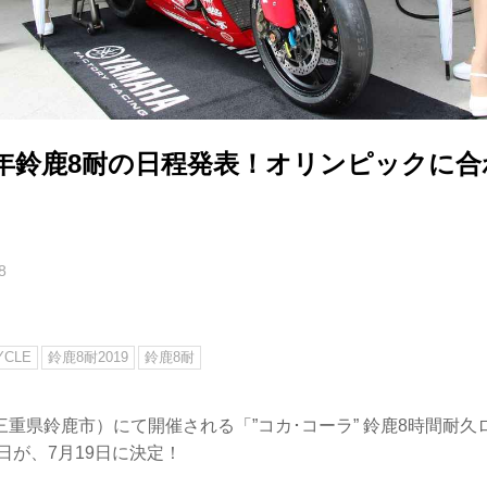
0年鈴鹿8耐の日程発表！オリンピックに
8
YCLE
鈴鹿8耐2019
鈴鹿8耐
重県鈴鹿市）にて開催される「”コカ･コーラ” 鈴鹿8時間耐
勝日が、7月19日に決定！