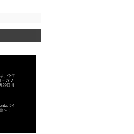
点では、今年
T＝カワ
29日!!]
ontaポイ
臨〜！