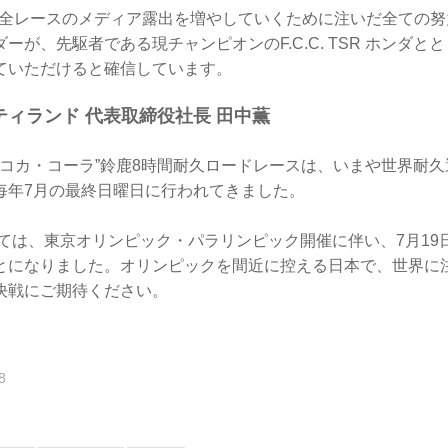
C全レースのメディア露出を増やしていくために注いだ全ての努
ーが、先駆者である現チャンピオンのF.C.C. TSR ホンダと
ていただけると確信しています。
ィランド 代表取締役社長 田中薫
”コカ・コーラ”鈴鹿8時間耐久ロードレースは、いまや世界耐
毎年7月の最終日曜日に行われてきました。
しては、東京オリンピック・パラリンピック開催に伴い、7月1
とになりました。オリンピックを間近に控える日本で、世界に
決戦にご期待ください。
8