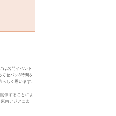
7年には名門イベント
めてセパン8時間を
誇らしく思います。
を開催することによ
る東南アジアにま