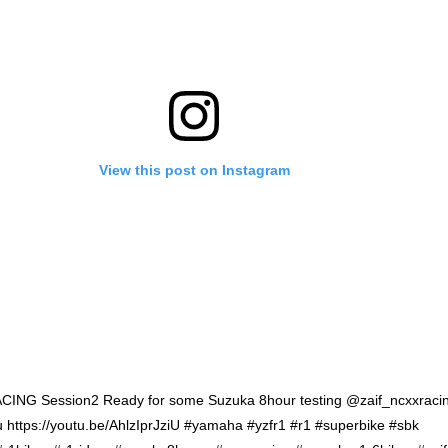
View this post on Instagram
CING Session2 Ready for some Suzuka 8hour testing @zaif_ncxxraci
ttps://youtu.be/AhlzIprJziU #yamaha #yzfr1 #r1 #superbike #sbk