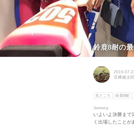
鈴鹿8耐の
2019-07-2
宮﨑健太
見どころ
鈴鹿8耐
いよいよ決勝まで1
く出場したことが