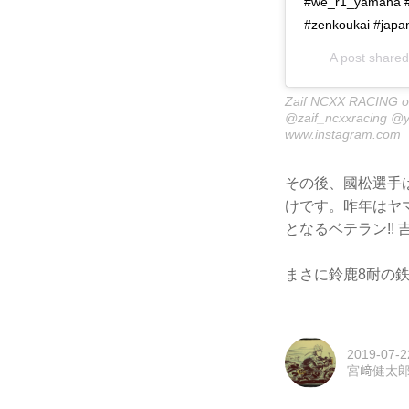
#we_r1_yamaha #r
#zenkoukai #japa
A post share
Zaif NCXX RACING on
@zaif_ncxxracing 
www.instagram.com
その後、國松選手
けです。昨年はヤマ
となるベテラン!!
まさに鈴鹿8耐の鉄
2019-07-2
宮﨑健太