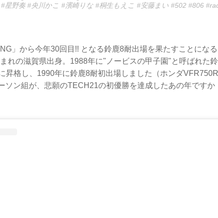
野奏 #央川かこ #濱崎りな #桐生もえこ #安藤まい #502 #806 #rac
 RACING」から今年30回目!! となる鈴鹿8耐出場を果たすことに
4日生まれの滋賀県出身。1988年に"ノービスの甲子園"と呼ばれた
アに昇格し、1990年に鈴鹿8耐初出場しました（ホンダVFR750
ローソン組が、悲願のTECH21の初優勝を達成したあの年です