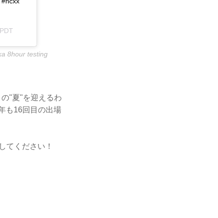
 #ncxx
 PDT
 8hour testing
の"夏"を迎えるわ
年も16回目の出場
目してください！