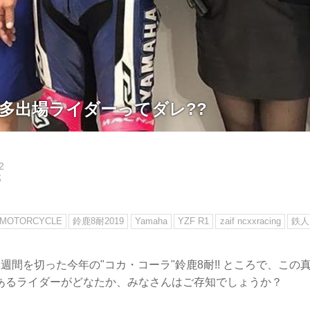
最多出場ライダーってダレ??
2
郎
MOTORCYCLE
鈴鹿8耐2019
Yamaha
YZF R1
zaif ncxxracing
鉄人
週間を切った今年の"コカ・コーラ"鈴鹿8耐!! ところで、この
あるライダーがどなたか、みなさんはご存知でしょうか？