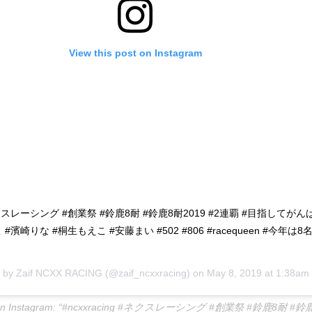
View this post on Instagram
 #ネクスレーシング #創業祭 #鈴鹿8耐 #鈴鹿8耐2019 #2連覇 #目指してが
#濱崎りな #桐生もえこ #安藤まい #502 #806 #racequeen #今年は8
d by
Zaif NCXX RACING
(@zaif_ncxxracing) on
May 8, 2019 at 1:38am
G on Instagram: “#ncxxracing #ネクスレーシング #創業祭 #鈴鹿8耐 #