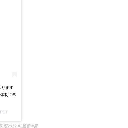
んばります
名体制 #乞
 PDT
鈴鹿8耐2019 #2連覇 #目