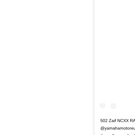
502 Zaif NCXX RA
@yamahamotoreu h