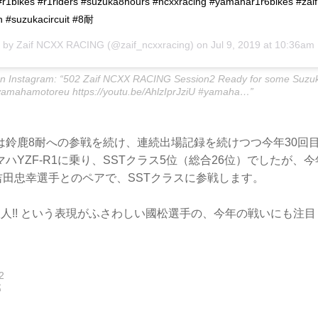
1bikes #r1riders #suzuka8hours #ncxxracing #yamahar1r6bikes #zaif
n #suzukacircuit #8耐
d by
Zaif NCXX RACING
(@zaif_ncxxracing) on
Jul 9, 2019 at 10:36am
 Instagram: “502 Zaif NCXX RACING Session2 Ready for some Suzuka
@yamahamotoreu
https://youtu.be/AhlzIprJziU
#yamaha…”
は鈴鹿8耐への参戦を続け、連続出場記録を続けつつ今年30回目
ハYZF-R1に乗り、SSTクラス5位（総合26位）でしたが、今
 吉田忠幸選手とのペアで、SSTクラスに参戦します。
人!! という表現がふさわしい國松選手の、今年の戦いにも注
2
郎