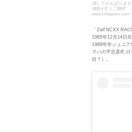
指してがんばります #星
体制 #乞うご期待”
www.instagram.com
「Zaif NCXX
1965年12月1
1989年年ジュニ
マハの平忠彦/E.
目？）。