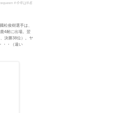
equeen #今年は8名
なる國松俊樹選手は、
鈴鹿4耐に出場。翌
R、決勝38位）。ヤ
か・・・（遠い