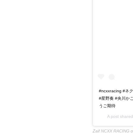
#ncxxracing
#星野奏 #央川かこ 
うご期待
A post share
Zaif NCXX RACIN