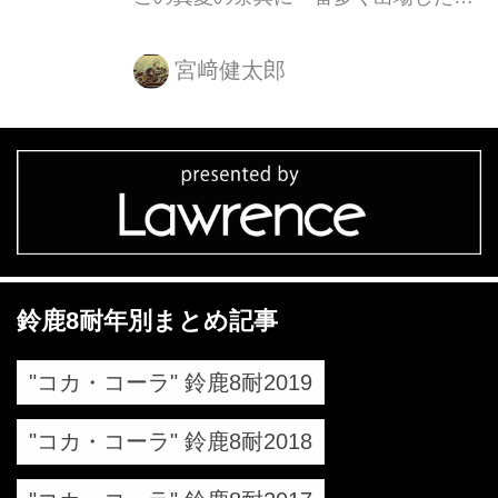
とがあるライダーがどなたか、みなさ
んはご存知でしょうか？
宮﨑健太郎
鈴鹿8耐年別まとめ記事
"コカ・コーラ" 鈴鹿8耐2019
"コカ・コーラ" 鈴鹿8耐2018