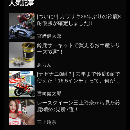
人気記事
[ついに!!] カワサキ26年ぶりの鈴鹿8
耐優勝が確定しました!!
宮﨑健太郎
鈴鹿サーキットで買えるお土産シリ
ーズ“8選”！
あらん
[ナゼナニ8耐？] 去年まで鈴鹿8耐で
使えた「16.5インチ」って、何がス
ゴかったの？
宮﨑健太郎
レースクイーン三上玲奈から見た鈴
鹿8耐の見所7選！
三上玲奈