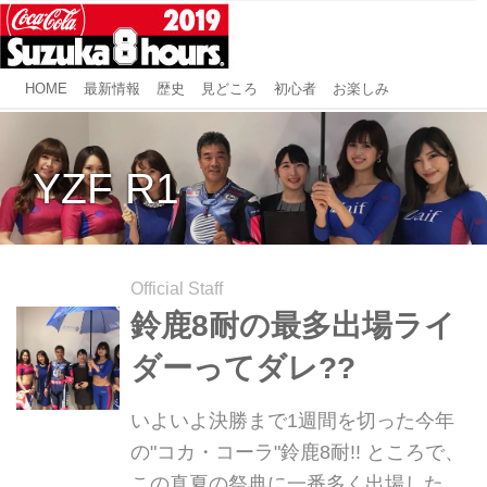
HOME
最新情報
歴史
見どころ
初心者
お楽しみ
YZF R1
Official Staff
鈴鹿8耐の最多出場ライ
ダーってダレ??
いよいよ決勝まで1週間を切った今年
の"コカ・コーラ"鈴鹿8耐!! ところで、
この真夏の祭典に一番多く出場したこ