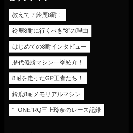
教えて？鈴鹿8耐！
鈴鹿8耐に行くべき“8”の理由
はじめての8耐インタビュー
歴代優勝マシン一挙紹介！
8耐を走ったGP王者たち！
鈴鹿8耐メモリアルマシン
"TONE"RQ三上玲奈のレース記録